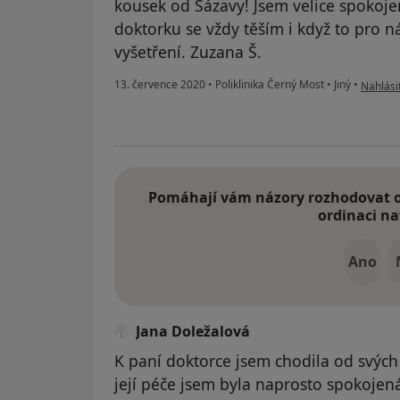
kousek od Sázavy! Jsem velice spokoj
doktorku se vždy těším i když to pro 
vyšetření. Zuzana Š.
podle n
13. července 2020
•
Poliklinika Černý Most
•
Jiný
•
Nahlásit
Pomáhají vám názory rozhodovat o 
ordinaci na
Ano
Jana Doležalová
K paní doktorce jsem chodila od svých 
její péče jsem byla naprosto spokojená.