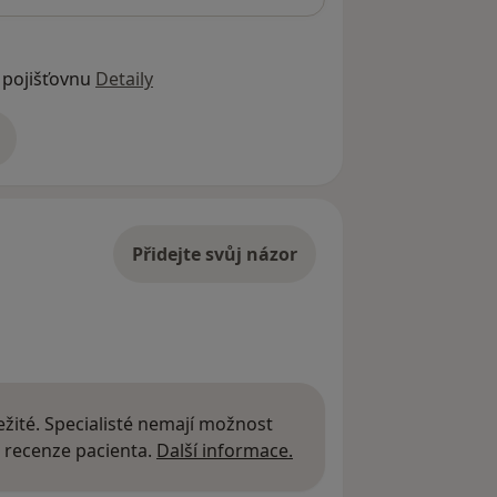
 pojišťovnu
Detaily
adrese
Přidejte svůj názor
žité. Specialisté nemají možnost
Další informace o názor
 recenze pacienta.
Další informace.