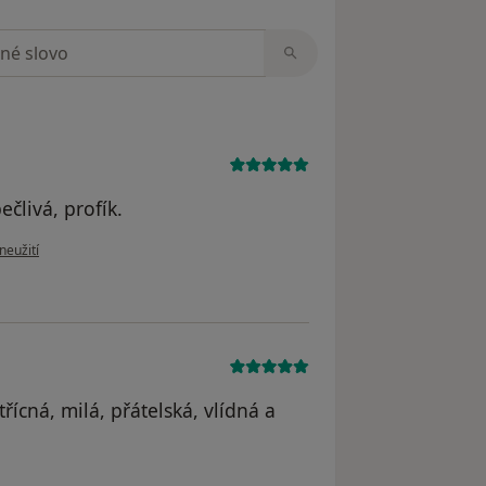
zorech
člivá, profík.
ru uživatele V.R.
neužití
třícná, milá, přátelská, vlídná a
 Maria Z.