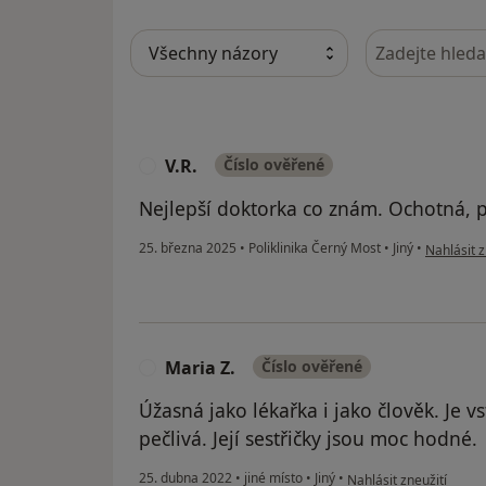
Hledejte v ná
V.R.
Číslo ověřené
V
Nejlepší doktorka co znám. Ochotná, pe
podle názo
25. března 2025
•
Poliklinika Černý Most
•
Jiný
•
Nahlásit z
Maria Z.
Číslo ověřené
M
Úžasná jako lékařka i jako člověk. Je vs
pečlivá. Její sestřičky jsou moc hodné.
podle názoru uživatele
25. dubna 2022
•
jiné místo
•
Jiný
•
Nahlásit zneužití