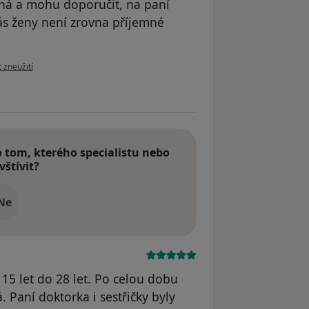
ená a mohu doporučit, na paní
nás ženy není zrovna příjemné
ázoru uživatele Zuzana Š.
 zneužití
tom, kterého specialistu nebo
vštívit?
Ne
15 let do 28 let. Po celou dobu
 Paní doktorka i sestřičky byly