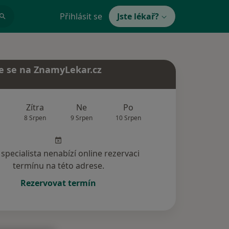
Přihlásit se
Jste lékař?
e se na ZnamyLekar.cz
Zítra
Ne
Po
Út
St
8 Srpen
9 Srpen
10 Srpen
11 Srpen
12 Srp
specialista nenabízí online rezervaci
termínu na této adrese.
Rezervovat termín