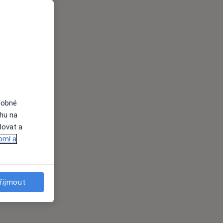
dobné
ahu na
lovat a
omí a
řijmout