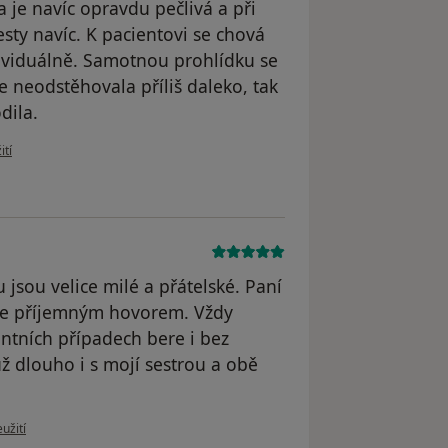
a je navíc opravdu pečlivá a při
sty navíc. K pacientovi se chová
ividuálně. Samotnou prohlídku se
e neodstěhovala příliš daleko, tak
dila.
živatele Jana Doležalová
ití
u jsou velice milé a přátelské. Paní
je příjemným hovorem. Vždy
ntních případech bere i bez
 dlouho i s mojí sestrou a obě
u uživatele Váš účet byl odstraněn
užití