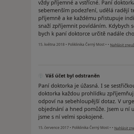
vždy příjemné a vstřícné. Paní doktork
sebemenším podezření, udělá radějí te
příjemně a ke každému přistupuje ind
snaží zpříjemnit povídáním. Kdybych s
bych k paní doktorce určitě nadále cho
podle názoru u
15. května 2018
•
Poliklinika Černý Most
•
•
Nahlásit zneuž
Váš účet byl odstraněn
Paní doktorka je úžasná. I se sestřičko
doktorka každou prohlídku zpříjemňu
odpoví na sebehloupější dotaz. V urge
objednání a hned pomůže. Jsem u ní už
jsme s ní velmi spokojené.
podle názor
15. července 2017
•
Poliklinika Černý Most
•
•
Nahlásit zne