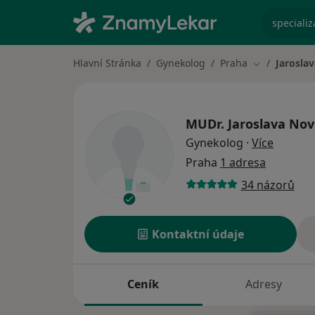
specializ
Hlavní Stránka
Gynekolog
Praha
Jarosla
Změna měst
MUDr.
Jaroslava No
o specia
Gynekolog
·
Více
Praha
1 adresa
34 názorů
Kontaktní údaje
Ceník
Adresy