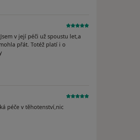
Jsem v její péči už spoustu let,a
mohla přát. Totéž platí i o
y
odstraněn
á péče v těhotenství,nic
straněn