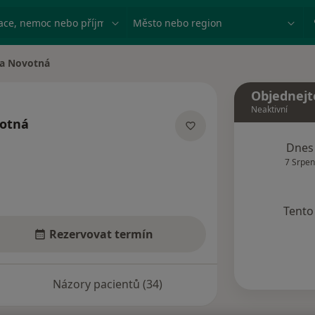
ace, nemoc nebo příjmení
Město nebo region
va Novotná
a
Objednejt
Neaktivní
votná
lizacích
Dnes
7 Srpen
Tento 
Rezervovat termín
Názory pacientů (34)