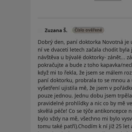
Zuzana Š.
Číslo ověřené
Z
Dobrý den, paní doktorka Novotná je ú
ní ve dvaceti letech začala chodit byla
návštěva u bývalé doktorky- zánět... zán
pokračujte a bude z toho kapavka/nech
když mi to řekla, že jsem se málem ro
paní doktorku, probrala to se mnou a
vyšetření ujistila mě, že jsem v pořád
pouze jednou. Jednu dobu jsem trpěla 
pravidelné prohlídky a nic co by mě v
skvělá péče! Co se týče antikoncepce n
bylo vždy na mě, všechno mi bylo vysvě
tomu také patří).Chodím k ní již 25 le