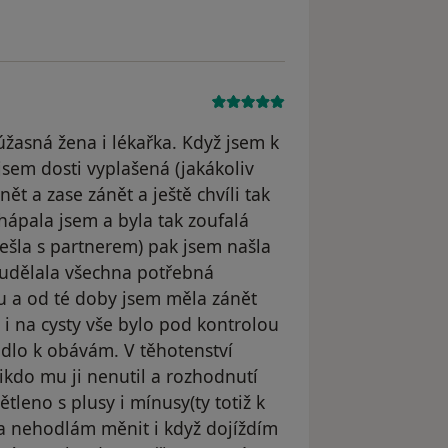
žasná žena i lékařka. Když jsem k
 jsem dosti vyplašená (jakákoliv
ět a zase zánět a ještě chvíli tak
ápala jsem a byla tak zoufalá
zešla s partnerem) pak jsem našla
 udělala všechna potřebná
ku a od té doby jsem měla zánět
i na cysty vše bylo pod kontrolou
edlo k obávám. V těhotenství
ikdo mu ji nenutil a rozhodnutí
tleno s plusy i mínusy(ty totiž k
t a nehodlám měnit i když dojíždím