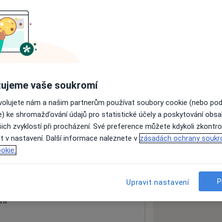
ách nejsou k dispozici
ádné informace o svých službách.
ujeme vaše soukromí
ovolujete nám a našim partnerům používat soubory cookie (nebo po
e) ke shromažďování údajů pro statistické účely a poskytování obs
ich zvyklostí při procházení. Své preference můžete kdykoli zkontro
t v nastavení. Další informace naleznete v
zásadách ochrany soukr
okie.
 mapu
 otevře v nové záložce
P
Upravit nastavení
ní