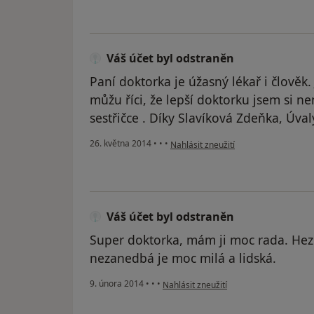
Váš účet byl odstraněn
Paní doktorka je úžasný lékař i člověk. 
můžu říci, že lepší doktorku jsem si ne
sestřičce . Díky Slavíková Zdeňka, Úval
podle názoru uživatele Váš účet byl 
26. května 2014
•
•
•
Nahlásit zneužití
Váš účet byl odstraněn
Super doktorka, mám ji moc rada. Hezk
nezanedbá je moc milá a lidská.
podle názoru uživatele Váš účet byl od
9. února 2014
•
•
•
Nahlásit zneužití