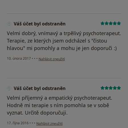
Váš účet byl odstraněn
Velmi dobrý, vnímavý a trpělivý psychoterapeut.
Terapie, ze kterých jsem odcházel s "čistou
hlavou" mi pomohly a mohu je jen doporuči :)
podle názoru uživatele Váš účet byl odstraněn
10. února 2017
•
•
•
Nahlásit zneužití
Váš účet byl odstraněn
Velmi příjemný a empatický psychoterapeut.
Hodně mi terapie s ním pomohla se v sobě
vyznat. Určitě doporučuji.
podle názoru uživatele Váš účet byl odstraněn
17. října 2016
•
•
•
Nahlásit zneužití