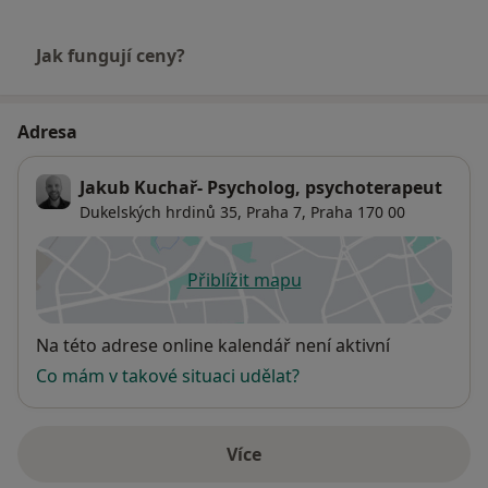
Jak fungují ceny?
Adresa
Jakub Kuchař- Psycholog, psychoterapeut
Dukelských hrdinů 35,
Praha 7
,
Praha
170 00
Přiblížit mapu
se otevře v nové záložce
Dostupnost
Na této adrese online kalendář není aktivní
Co mám v takové situaci udělat?
Více
o adrese