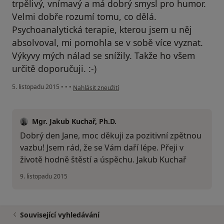
trpělivý, vnímavý a má dobrý smysl pro humor.
Velmi dobře rozumí tomu, co dělá.
Psychoanalytická terapie, kterou jsem u něj
absolvoval, mi pomohla se v sobě více vyznat.
Výkyvy mých nálad se snížily. Takže ho všem
určitě doporučuji. :-)
podle názoru uživatele Váš účet byl odstraněn
5. listopadu 2015
•
•
•
Nahlásit zneužití
Mgr. Jakub Kuchař, Ph.D.
Dobrý den Jane, moc děkuji za pozitivní zpětnou
vazbu! Jsem rád, že se Vám daří lépe. Přeji v
životě hodně štěstí a úspěchu. Jakub Kuchař
9. listopadu 2015
Související vyhledávání