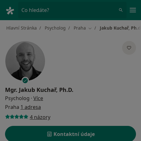
Hla
Co hledáte?
Hlavní Stránka
Psycholog
Praha
Jakub Kuchař, Ph.d
Změna města
Mgr.
Jakub Kuchař, Ph.D.
o specializacích
Psycholog
·
Více
Praha
1 adresa
4 názory
Kontaktní údaje