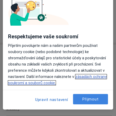
Pacienti, které ošetřuji
Dospělí
Více
o zkušenostech
Respektujeme vaše soukromí
Přijetím povolujete nám a našim partnerům používat
Služby a ceník služeb
soubory cookie (nebo podobné technologie) ke
shromažďování údajů pro statistické účely a poskytování
Psychologické konzultace
obsahu na základě vašich zvyklostí při procházení. Své
Detaily
preference můžete kdykoli zkontrolovat a aktualizovat v
nastavení. Další informace naleznete v
zásadách ochrany
Psychologické poradenství
soukromí a souborů cookie.
Detaily
Přijmout
Upravit nastavení
Psychoterapie
Detaily