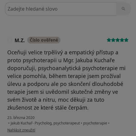
Hledejte v názorech
M.Z.
Číslo ověřené
M
Oceňuji velice trpělivý a empatický přístup a
proto psychoterapii u Mgr. Jakuba Kuchaře
doporučuji, psychoanalytická psychoterapie mi
velice pomohla, během terapie jsem prožíval
úlevu a podporu ale po skončení dlouhodobé
terapie jsem si uvědomil skutečné změny ve
svém životě a nitru, moc děkuji za tuto
zkušenost ze které stále čerpám.
23. března 2020
•
Jakub Kuchař- Psycholog, psychoterapeut
•
psychoterapie
•
podle názoru uživatele M.Z.
Nahlásit zneužití