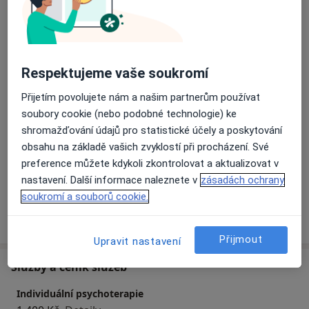
nekonečného analyzování zaměří na jednoduché
O mně
Více
prožívání a na přítomnost. Když se kontrola a napětí
změní na uvolnění. Namísto „měl bych“ na „takový
Odborník na:
jsem“. Rezervované sezení lze změnit nebo zrušit
Psychoterapie
nejpozději 24 hodin předem.
Respektujeme vaše soukromí
Hlavní léčená onemocnění
Přijetím povolujete nám a našim partnerům používat
Sebevražedné myšlenky
Nízké sebevědomí
soubory cookie (nebo podobné technologie) ke
a1
Emoční poruchy
Obavy
Emocionální bolest
+13
shromažďování údajů pro statistické účely a poskytování
obsahu na základě vašich zvyklostí při procházení. Své
Pacienti, které ošetřuji
preference můžete kdykoli zkontrolovat a aktualizovat v
Dospělí
nastavení. Další informace naleznete v
zásadách ochrany
soukromí a souborů cookie.
Více
o zkušenostech
Přijmout
Upravit nastavení
Služby a ceník služeb
Individuální psychoterapie