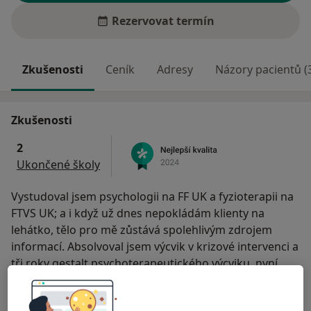
Rezervovat termín
Zkušenosti
Ceník
Adresy
Názory pacientů (
Zkušenosti
2
Ukončené školy
Vystudoval jsem psychologii na FF UK a fyzioterapii na
FTVS UK; a i když už dnes nepokládám klienty na
lehátko, tělo pro mě zůstává spolehlivým zdrojem
informací. Absolvoval jsem výcvik v krizové intervenci a
tři roky gestalt psychoterapeutického výcviku, nyní
jsem ve výcviku strategické a systemické terapie.
Věřím, že se lidé cítí lépe, když se namísto