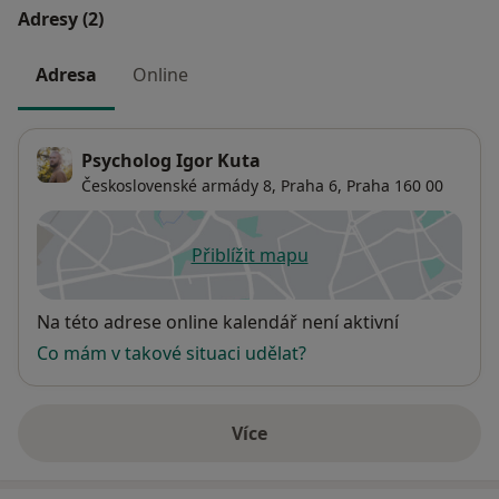
Adresy (2)
Adresa
Online
Psycholog Igor Kuta
Československé armády 8,
Praha 6
,
Praha
160 00
Přiblížit mapu
se otevře v nové záložce
Dostupnost
Na této adrese online kalendář není aktivní
Co mám v takové situaci udělat?
Více
o adrese