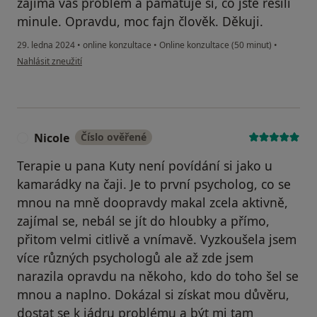
zajímá váš problém a pamatuje si, co jste řešili
minule. Opravdu, moc fajn člověk. Děkuji.
29. ledna 2024
•
online konzultace
•
Online konzultace (50 minut)
•
podle názoru uživatele Honza
Nahlásit zneužití
Nicole
Číslo ověřené
N
Terapie u pana Kuty není povídání si jako u
kamarádky na čaji. Je to první psycholog, co se
mnou na mně doopravdy makal zcela aktivně,
zajímal se, nebál se jít do hloubky a přímo,
přitom velmi citlivě a vnímavě. Vyzkoušela jsem
více různých psychologů ale až zde jsem
narazila opravdu na někoho, kdo do toho šel se
mnou a naplno. Dokázal si získat mou důvěru,
dostat se k jádru problému a být mi tam