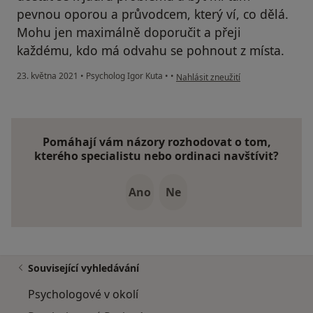
pevnou oporou a průvodcem, který ví, co dělá.
Mohu jen maximálně doporučit a přeji
každému, kdo má odvahu se pohnout z místa.
podle názoru uživatele Nicole
23. května 2021
•
Psycholog Igor Kuta
•
•
Nahlásit zneužití
Pomáhají vám názory rozhodovat o tom,
kterého specialistu nebo ordinaci navštívit?
Ano
Ne
Související vyhledávání
Psychologové v okolí