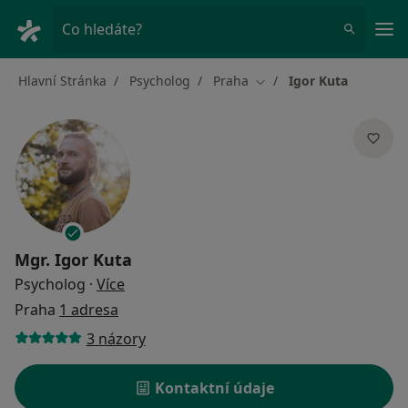
Hla
Co hledáte?
Hlavní Stránka
Psycholog
Praha
Igor Kuta
Změna města
Mgr.
Igor Kuta
o specializacích
Psycholog
·
Více
Praha
1 adresa
3 názory
Kontaktní údaje