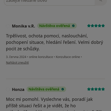
Monika v.R.
Návštěva ověřená
M
Trpělivost, ochota pomoci, naslouchání,
pochopení situace, hledání řešení. Velmi dobrý
pocit ze schůzky.
3. června 2024
•
online konzultace
•
Konzultace online
•
podle názoru uživatele Monika v.R.
Nahlásit zneužití
Honza
Návštěva ověřená
H
Moc mi pomohl. Vyslechne vás, poradí jak
příště situaci řešit a je vidět, že ho