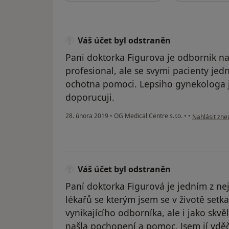
Váš účet byl odstraněn
Pani doktorka Figurova je odbornik na
profesional, ale se svymi pacienty jedn
ochotna pomoci. Lepsiho gynekologa 
doporucuji.
podle názoru
28. února 2019
•
OG Medical Centre s.r.o.
•
•
Nahlásit zneu
Váš účet byl odstraněn
Paní doktorka Figurová je jedním z nej
lékařů se kterým jsem se v životě setka
vynikajícího odborníka, ale i jako skv
našla pochopení a pomoc. Jsem jí vděčn