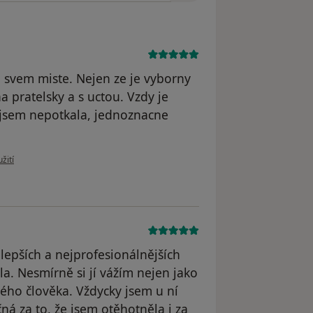
 svem miste. Nejen ze je vyborny
a pratelsky a s uctou. Vzdy je
jsem nepotkala, jednoznacne
 uživatele Váš účet byl odstraněn
žití
lepších a nejprofesionálnějších
la. Nesmírně si jí vážím nejen jako
ělého člověka. Vždycky jsem u ní
á za to, že jsem otěhotněla i za