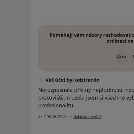
Pomáhají vám názory rozhodovat o 
ordinaci na
Ano
Váš účet byl odstraněn
Nerozpoznala příčiny neplodnosti, ne
pracoviště, musela jsem si všechno vy
profesionalitu.
podle názoru uživatele Váš účet byl 
27. března 2012
•
•
•
Nahlásit zneužití