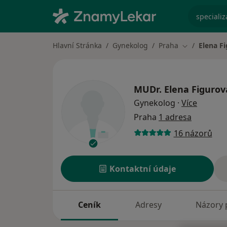
specializ
Hlavní Stránka
Gynekolog
Praha
Elena F
Změna měst
MUDr.
Elena Figurov
o specia
Gynekolog
·
Více
Praha
1 adresa
16 názorů
Kontaktní údaje
Ceník
Adresy
Názory 