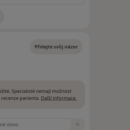
adrese
Přidejte svůj názor
žité. Specialisté nemají možnost
Další informace o názor
 recenze pacienta.
Další informace.
zorech