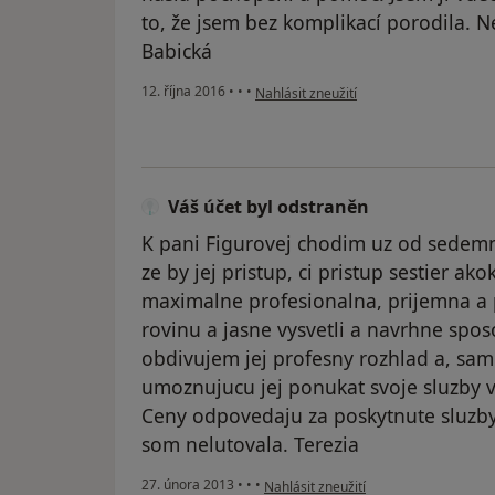
to, že jsem bez komplikací porodila. N
Babická
podle názoru uživatele Váš účet byl od
12. října 2016
•
•
•
Nahlásit zneužití
Váš účet byl odstraněn
K pani Figurovej chodim uz od sedemna
ze by jej pristup, ci pristup sestier ako
maximalne profesionalna, prijemna a 
rovinu a jasne vysvetli a navrhne spo
obdivujem jej profesny rozhlad a, sa
umoznujucu jej ponukat svoje sluzby ve
Ceny odpovedaju za poskytnute sluzby
som nelutovala. Terezia
podle názoru uživatele Váš účet byl o
27. února 2013
•
•
•
Nahlásit zneužití