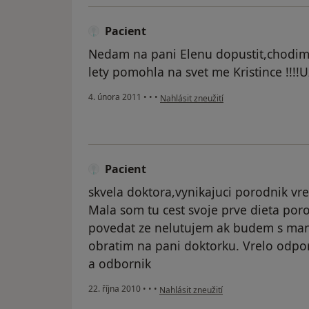
Pacient
Nedam na pani Elenu dopustit,chodim k
lety pomohla na svet me Kristince !!!!
podle názoru uživatele Pacient
4. února 2011
•
•
•
Nahlásit zneužití
Pacient
skvela doktora,vynikajuci porodnik vr
Mala som tu cest svoje prve dieta por
povedat ze nelutujem ak budem s man
obratim na pani doktorku. Vrelo odpor
a odbornik
podle názoru uživatele Pacient
22. října 2010
•
•
•
Nahlásit zneužití