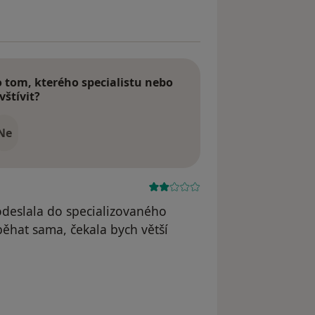
tom, kterého specialistu nebo
vštívit?
Ne
odeslala do specializovaného
běhat sama, čekala bych větší
odstraněn