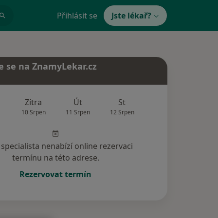
Přihlásit se
Jste lékař?
e se na ZnamyLekar.cz
Zítra
Út
St
Čt
Pá
10 Srpen
11 Srpen
12 Srpen
13 Srpen
14 Srp
specialista nenabízí online rezervaci
termínu na této adrese.
Rezervovat termín