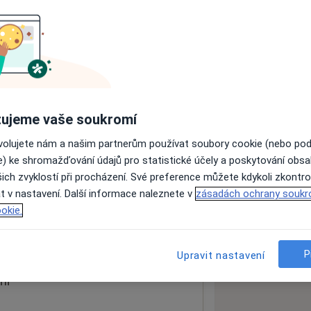
ách nejsou k dispozici
ádné informace o svých službách.
ujeme vaše soukromí
ovolujete nám a našim partnerům používat soubory cookie (nebo po
e) ke shromažďování údajů pro statistické účely a poskytování obs
ich zvyklostí při procházení. Své preference můžete kdykoli zkontro
t v nastavení. Další informace naleznete v
zásadách ochrany soukr
okie.
 mapu
 otevře v nové záložce
P
Upravit nastavení
ní