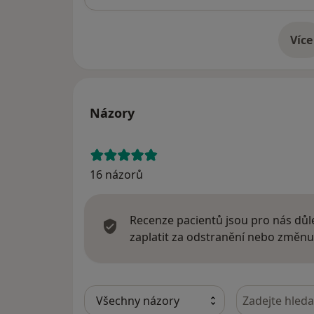
Více
o 
Názory
16 názorů
Recenze pacientů jsou pro nás důle
zaplatit za odstranění nebo změnu
Hledejte v ná