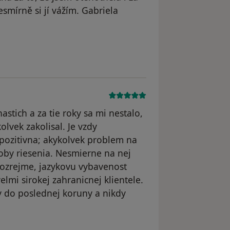
esmírně si jí vážím. Gabriela
straněn
stich a za tie roky sa mi nestalo,
kolvek zakolisal. Je vzdy
pozitivna; akykolvek problem na
soby riesenia. Nesmierne na nej
mozrejme, jazykovu vybavenost
lmi sirokej zahranicnej klientele.
 do poslednej koruny a nikdy
dstraněn