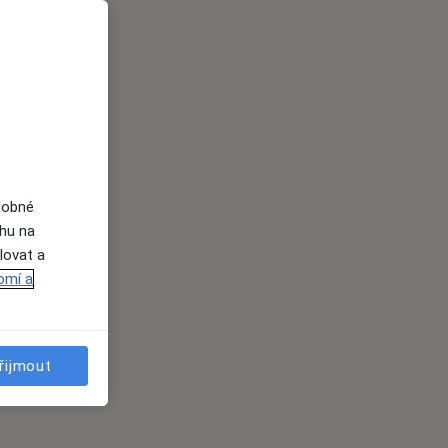
dobné
ahu na
lovat a
omí a
řijmout