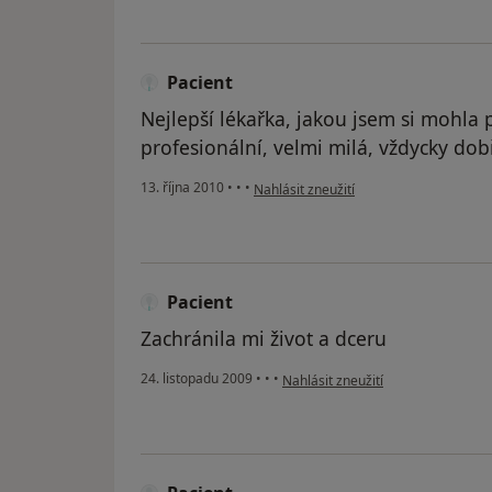
Pacient
Nejlepší lékařka, jakou jsem si mohla p
profesionální, velmi milá, vždycky dob
podle názoru uživatele Pacient
13. října 2010
•
•
•
Nahlásit zneužití
Pacient
Zachránila mi život a dceru
podle názoru uživatele Pacient
24. listopadu 2009
•
•
•
Nahlásit zneužití