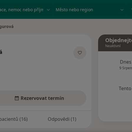
ace, nemoc nebo příjmení
Město nebo region
igurová
a
Objednejt
Neaktivní
á
lizacích
Dnes
9 Srpen
Tento 
Rezervovat termín
pacientů (16)
Odpovědi (1)