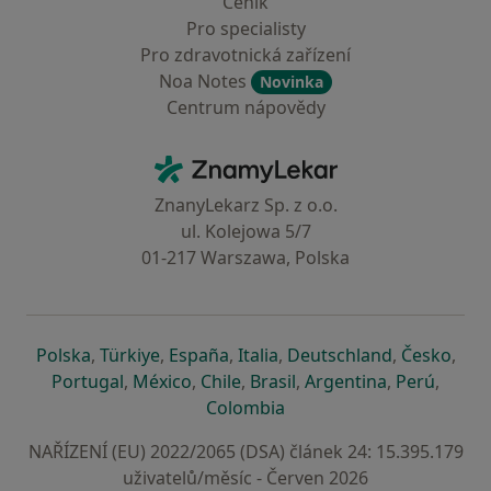
Ceník
Pro specialisty
Pro zdravotnická zařízení
Noa Notes
Novinka
Centrum nápovědy
Kontakt
ZnamyLekar - Hlavní stránka
ZnanyLekarz Sp. z o.o.
ul. Kolejowa 5/7
01-217 Warszawa, Polska
se otevře v nové záložce
se otevře v nové záložce
se otevře v nové záložce
se otevře v nové záložce
se otevře v 
se o
Polska
,
Türkiye
,
España
,
Italia
,
Deutschland
,
Česko
,
se otevře v nové záložce
se otevře v nové záložce
se otevře v nové záložce
se otevře v nové záložc
se otevře v 
se ote
Portugal
,
México
,
Chile
,
Brasil
,
Argentina
,
Perú
,
se otevře v nové záložce
Colombia
NAŘÍZENÍ (EU) 2022/2065 (DSA) článek 24: 15.395.179
uživatelů/měsíc - Červen 2026