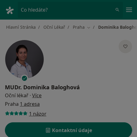
Hla
Co hledáte?
Hlavní Stránka
Oční Lékař
Praha
Dominika Balogh
Změna města
MUDr.
Dominika Baloghová
o specializacích
Oční lékař
·
Více
Praha
1 adresa
1 názor
Kontaktní údaje