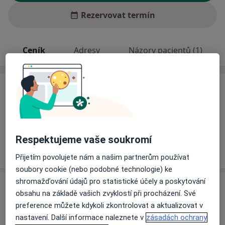
Rezervovat termín
Ceník
Adresy
Názory pacientů (1)
Ceník
Informace o službách a cenách nejsou k dispozici
Tento specialista ještě nepřidával žádné informace o
svých službách.
Respektujeme vaše soukromí
Přijetím povolujete nám a našim partnerům používat
soubory cookie (nebo podobné technologie) ke
shromažďování údajů pro statistické účely a poskytování
Adresa
obsahu na základě vašich zvyklostí při procházení. Své
preference můžete kdykoli zkontrolovat a aktualizovat v
TOP ESTHETIC
nastavení. Další informace naleznete v
zásadách ochrany
Soukalova 3355,
Praha
143 00