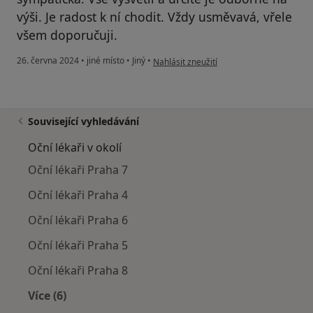
výši. Je radost k ní chodit. Vždy usměvavá, vřele
všem doporučuji.
podle názoru uživatele J.K.
26. června 2024
•
jiné místo
•
Jiný
•
Nahlásit zneužití
Související vyhledávání
Oční lékaři v okolí
Oční lékaři Praha 7
Oční lékaři Praha 4
Oční lékaři Praha 6
Oční lékaři Praha 5
Oční lékaři Praha 8
Více (6)
Více v kategorii: Oční lékaři v okolí