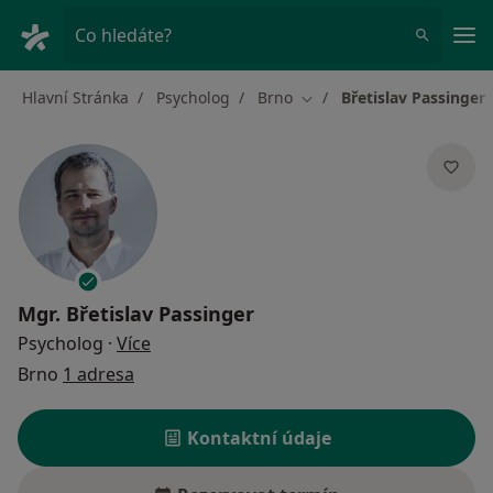
Hla
Co hledáte?
Hlavní Stránka
Psycholog
Brno
Břetislav Passinger
Změna města
Mgr.
Břetislav Passinger
o specializacích
Psycholog
·
Více
Brno
1 adresa
Kontaktní údaje