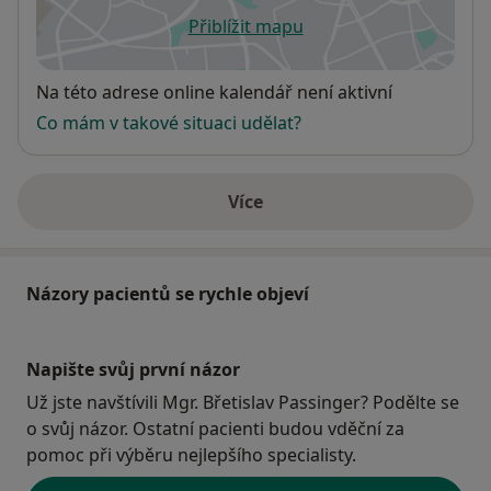
Přiblížit mapu
se otevře v nové záložce
Dostupnost
Na této adrese online kalendář není aktivní
Co mám v takové situaci udělat?
Více
o adrese
Názory pacientů se rychle objeví
Napište svůj první názor
Už jste navštívili Mgr. Břetislav Passinger? Podělte se
o svůj názor. Ostatní pacienti budou vděční za
pomoc při výběru nejlepšího specialisty.