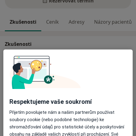
Rezervovat termín
Zkušenosti
Ceník
Adresy
Názory pacientů
Zkušenosti
Pomáhám jednotlivcům a párům v obtížných životních
situacích
Nabízím psychologické poradenství v anglickém jazyce
pro rodilé i nerodilé mluvčí.
- Vztahové problémy – v rodině, manželství,
partnerství, přátelství, pracovních vztazích…
Respektujeme vaše soukromí
O mně
- Problémy při orientaci v životě (kdo jsem, co chci, jak
Více
toho mohu dosáhnout)
Přijetím povolujete nám a našim partnerům používat
Odborník na:
- Zvládání stresu, traumat, náročných životních situací
soubory cookie (nebo podobné technologie) ke
Psychoterapie
(rozvod, úmrtí, nemoc, změna zaměstnání…)
shromažďování údajů pro statistické účely a poskytování
- Poruchy nálady, úzkosti, deprese
obsahu na základě vašich zvyklostí při procházení. Své