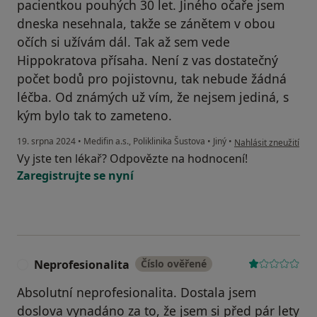
pacientkou pouhých 30 let. Jiného očaře jsem
dneska nesehnala, takže se zánětem v obou
očích si užívám dál. Tak až sem vede
Hippokratova přísaha. Není z vas dostatečný
počet bodů pro pojistovnu, tak nebude žádná
léčba. Od známých už vím, že nejsem jediná, s
kým bylo tak to zameteno.
podle názoru uživate
19. srpna 2024
•
Medifin a.s., Poliklinika Šustova
•
Jiný
•
Nahlásit zneužití
Vy jste ten lékař? Odpovězte na hodnocení!
Zaregistrujte se nyní
Neprofesionalita
Číslo ověřené
N
Absolutní neprofesionalita. Dostala jsem
doslova vynadáno za to, že jsem si před pár lety