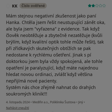
KK
Číslo ověřené
K
Mám stejnou negativní zkušenost jako paní
Hanka. Chtěla jsem řešit neustupující zánět oka,
ale byla jsem "vyřazena" z evidence. Tak když
člověk neobtěžuje a zbytečně nezatěžuje (kvůli
brýlím, když kvalitní optik tohle může řešit), tak
při zřídkavých skutečných obtížích se pak
nedostane k rychlému ošetření. Jinak s pí
doktorkou jsem byla vždy spokojená, ale tohle
opatření je paralyzující, když máte najednou
hledat novou ordinaci, zvlášť když většina
nepřijímá nové pacienty.
Systém nás chce zřejmě nahnat do drahých
soukromých klinik!!!
4. listopadu 2024
•
Medifin a.s., Poliklinika Šustova
•
Jiný
•
podle názoru uživatele KK
Nahlásit zneužití