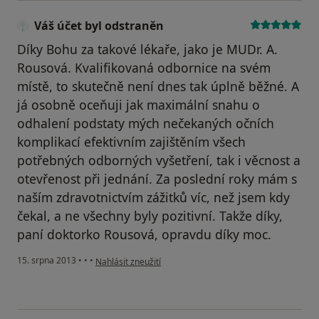
Váš účet byl odstraněn
Díky Bohu za takové lékaře, jako je MUDr. A.
Rousová. Kvalifikovaná odbornice na svém
místě, to skutečně není dnes tak úplně běžné. A
já osobně oceňuji jak maximální snahu o
odhalení podstaty mých nečekaných očních
komplikací efektivním zajištěním všech
potřebných odborných vyšetření, tak i věcnost a
otevřenost při jednání. Za poslední roky mám s
naším zdravotnictvím zážitků víc, než jsem kdy
čekal, a ne všechny byly pozitivní. Takže díky,
paní doktorko Rousová, opravdu díky moc.
podle názoru uživatele Váš účet byl odstraněn
15. srpna 2013
•
•
•
Nahlásit zneužití