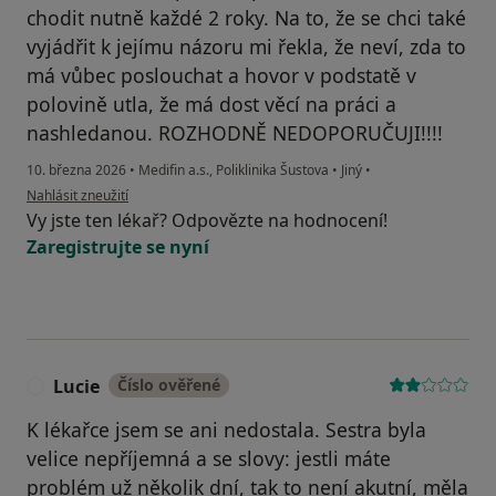
chodit nutně každé 2 roky. Na to, že se chci také
vyjádřit k jejímu názoru mi řekla, že neví, zda to
má vůbec poslouchat a hovor v podstatě v
polovině utla, že má dost věcí na práci a
nashledanou. ROZHODNĚ NEDOPORUČUJI!!!!
10. března 2026
•
Medifin a.s., Poliklinika Šustova
•
Jiný
•
podle názoru uživatele Martina
Nahlásit zneužití
Vy jste ten lékař? Odpovězte na hodnocení!
Zaregistrujte se nyní
Lucie
Číslo ověřené
L
K lékařce jsem se ani nedostala. Sestra byla
velice nepříjemná a se slovy: jestli máte
problém už několik dní, tak to není akutní, měla