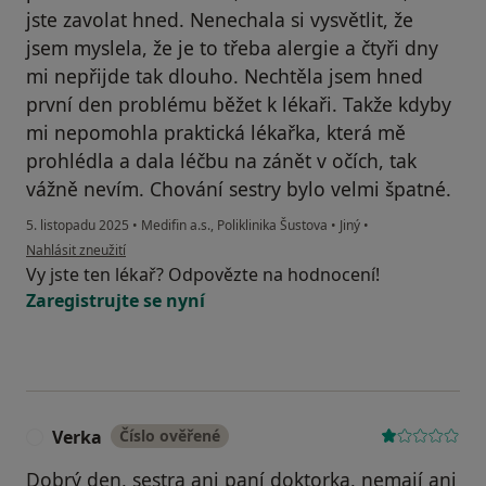
jste zavolat hned. Nenechala si vysvětlit, že
jsem myslela, že je to třeba alergie a čtyři dny
mi nepřijde tak dlouho. Nechtěla jsem hned
první den problému běžet k lékaři. Takže kdyby
mi nepomohla praktická lékařka, která mě
prohlédla a dala léčbu na zánět v očích, tak
vážně nevím. Chování sestry bylo velmi špatné.
5. listopadu 2025
•
Medifin a.s., Poliklinika Šustova
•
Jiný
•
podle názoru uživatele Lucie
Nahlásit zneužití
Vy jste ten lékař? Odpovězte na hodnocení!
Zaregistrujte se nyní
Verka
Číslo ověřené
V
Dobrý den, sestra ani paní doktorka, nemají ani