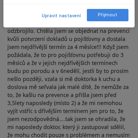
Martina
Číslo ověřené
M
Naprostá katastrofa! Nepříjemná sestra, ale co
Přijmout
Upravit nastavení
předvedla paní doktorka Rousová mě naprosto
odzbrojilo. Chtěla jsem se objednat na prevenci
kvůli potvrzení dokladů u pojišťovny a dostala
jsem nejdřívější termín za 4 měsíce!!! Když jsem
požádala, že to pro pojišťovnu potřebuji do 3
měsíců a že v jejich nejdřívějších termínech
budu po porodu a v 6nedělí, jestli by to prosím
nešlo později, vzala si mě doktorka k uchu a
doslova mě seřvala jak malé dítě, že nemůže za
to, že kašlu na prevence a přišla jsem před
3,5lety naposledy (místo 2) a že mi nemohou
vyjít vstříc s dřívějším termínem jen pro to, že
jsem nezodpovědná....tak jsem se ohradila, že
mi naposledy doktor, který ji zastupoval sdělil,
že mohu chodit pouze s problémem a nemusím