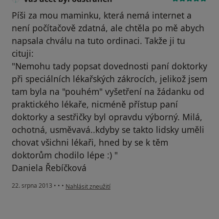
Píši za mou maminku, která nemá internet a
není počítačově zdatná, ale chtěla po mě abych
napsala chválu na tuto ordinaci. Takže ji tu
cituji:
"Nemohu tady popsat dovednosti paní doktorky
při speciálních lékařských zákrocích, jelikož jsem
tam byla na "pouhém" vyšetření na žádanku od
praktického lékaře, nicméně přístup paní
doktorky a sestřičky byl opravdu výborný. Milá,
ochotná, usměvavá..kdyby se takto lidsky uměli
chovat všichni lékaři, hned by se k těm
doktorům chodilo lépe :) "
Daniela Řebíčková
podle názoru uživatele Váš účet byl odstraněn
22. srpna 2013
•
•
•
Nahlásit zneužití