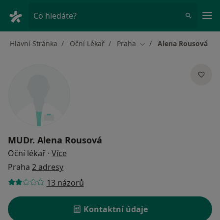
Hla
Co hledáte?
Hlavní Stránka
Oční Lékař
Praha
Alena Rousová
Změna města
MUDr.
Alena Rousová
o specializacích
Oční lékař
·
Více
Praha
2 adresy
13 názorů
Kontaktní údaje