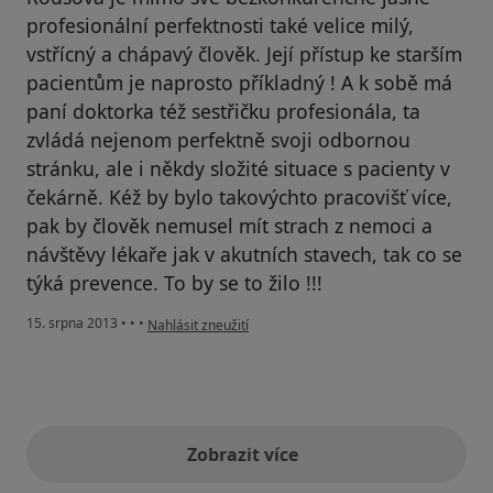
profesionální perfektnosti také velice milý,
vstřícný a chápavý člověk. Její přístup ke starším
pacientům je naprosto příkladný ! A k sobě má
paní doktorka též sestřičku profesionála, ta
zvládá nejenom perfektně svoji odbornou
stránku, ale i někdy složité situace s pacienty v
čekárně. Kéž by bylo takovýchto pracovišť více,
pak by člověk nemusel mít strach z nemoci a
návštěvy lékaře jak v akutních stavech, tak co se
týká prevence. To by se to žilo !!!
podle názoru uživatele Váš účet byl odstraněn
15. srpna 2013
•
•
•
Nahlásit zneužití
Zobrazit více
výše uvedené názory