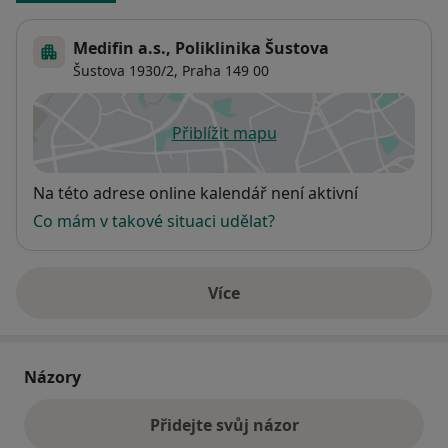
Medifin a.s., Poliklinika Šustova
Šustova 1930/2,
Praha
149 00
Přiblížit mapu
se otevře v nové záložce
Dostupnost
Na této adrese online kalendář není aktivní
Co mám v takové situaci udělat?
Více
o adrese
Názory
Přidejte svůj názor