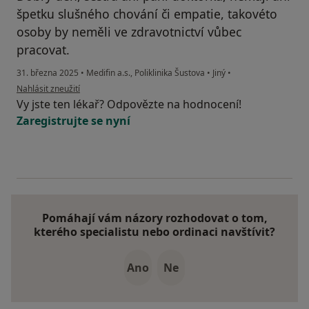
špetku slušného chování či empatie, takovéto
osoby by neměli ve zdravotnictví vůbec
pracovat.
31. března 2025
•
Medifin a.s., Poliklinika Šustova
•
Jiný
•
podle názoru uživatele Verka
Nahlásit zneužití
Vy jste ten lékař? Odpovězte na hodnocení!
Zaregistrujte se nyní
Pomáhají vám názory rozhodovat o tom,
kterého specialistu nebo ordinaci navštívit?
Ano
Ne