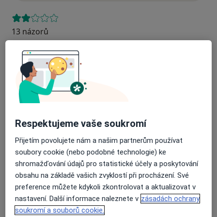
13 názorů
Recenze pacientů jsou pro nás důležité.
Specialisté nemají možnost zaplatit za
odstranění nebo změnu recenze pacienta.
Další informace o názorech
Další informace.
Respektujeme vaše soukromí
Přijetím povolujete nám a našim partnerům používat
soubory cookie (nebo podobné technologie) ke
shromažďování údajů pro statistické účely a poskytování
Hledejte v názorech
obsahu na základě vašich zvyklostí při procházení. Své
preference můžete kdykoli zkontrolovat a aktualizovat v
nastavení. Další informace naleznete v
zásadách ochrany
soukromí a souborů cookie.