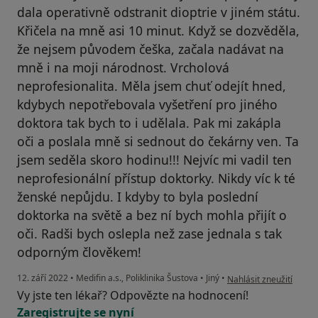
dala operativně odstranit dioptrie v jiném státu.
Křičela na mně asi 10 minut. Když se dozvěděla,
že nejsem původem češka, začala nadávat na
mně i na moji národnost. Vrcholová
neprofesionalita. Měla jsem chuť odejít hned,
kdybych nepotřebovala vyšetření pro jiného
doktora tak bych to i udělala. Pak mi zakápla
oči a poslala mně si sednout do čekárny ven. Ta
jsem seděla skoro hodinu!!! Nejvíc mi vadil ten
neprofesionální přístup doktorky. Nikdy víc k té
ženské nepůjdu. I kdyby to byla poslední
doktorka na světě a bez ní bych mohla přijít o
oči. Radši bych oslepla než zase jednala s tak
odporným člověkem!
podle názoru uživatele
12. září 2022
•
Medifin a.s., Poliklinika Šustova
•
Jiný
•
Nahlásit zneužití
Vy jste ten lékař? Odpovězte na hodnocení!
Zaregistrujte se nyní