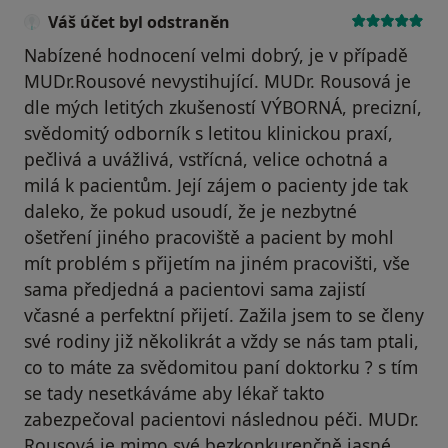
Váš účet byl odstraněn
Nabízené hodnocení velmi dobrý, je v případě
MUDr.Rousové nevystihující. MUDr. Rousová je
dle mých letitých zkušeností VÝBORNÁ, precizní,
svědomitý odborník s letitou klinickou praxí,
pečlivá a uvážlivá, vstřícná, velice ochotná a
milá k pacientům. Její zájem o pacienty jde tak
daleko, že pokud usoudí, že je nezbytné
ošetření jiného pracoviště a pacient by mohl
mít problém s přijetím na jiném pracovišti, vše
sama předjedná a pacientovi sama zajistí
včasné a perfektní přijetí. Zažila jsem to se členy
své rodiny již několikrát a vždy se nás tam ptali,
co to máte za svědomitou paní doktorku ? s tím
se tady nesetkáváme aby lékař takto
zabezpečoval pacientovi následnou péči. MUDr.
Rousová je mimo své bezkonkurenčně jasné