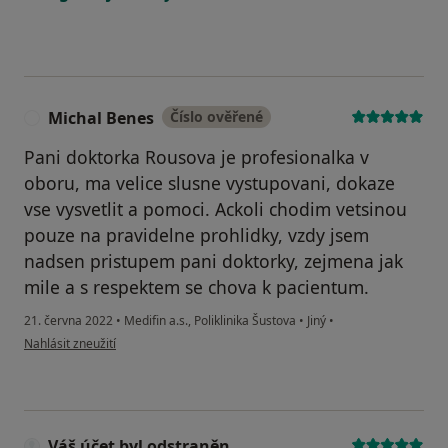
Michal Benes
Číslo ověřené
M
Pani doktorka Rousova je profesionalka v
oboru, ma velice slusne vystupovani, dokaze
vse vysvetlit a pomoci. Ackoli chodim vetsinou
pouze na pravidelne prohlidky, vzdy jsem
nadsen pristupem pani doktorky, zejmena jak
mile a s respektem se chova k pacientum.
21. června 2022
•
Medifin a.s., Poliklinika Šustova
•
Jiný
•
podle názoru uživatele Michal Benes
Nahlásit zneužití
Váš účet byl odstraněn