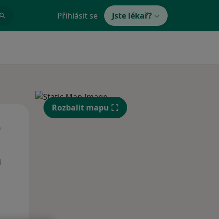
Přihlásit se
Jste lékař?
Rozbalit mapu
Út
St
Čt
n
11 Srpen
12 Srpen
13 Srpen
i