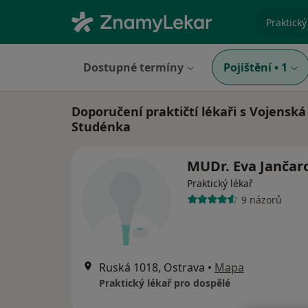
specializ
Dostupné termíny
Pojištění
•
1
Doporučení praktičtí lékaři s Vojenská
Studénka
MUDr. Eva Jančar
Praktický lékař
9 názorů
Ruská 1018, Ostrava
•
Mapa
Praktický lékař pro dospělé