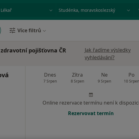
ace, nemoc nebo příjmení
Město nebo region
Více filtrů
 zdravotní pojišťovna ČR
Jak řadíme výsledky
vyhledávání?
ová
Dnes
Zítra
Ne
Po
7 Srpen
8 Srpen
9 Srpen
10 Srpe
Online rezervace termínu není k dispozic
Rezervovat termín