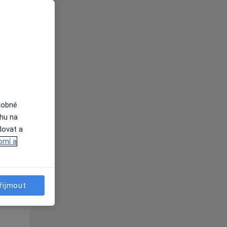
Út
St
Čt
n
11 Srpen
12 Srpen
13 Srpen
i
dobné
ahu na
lovat a
omí a
Út
St
Čt
n
11 Srpen
12 Srpen
13 Srpen
řijmout
i