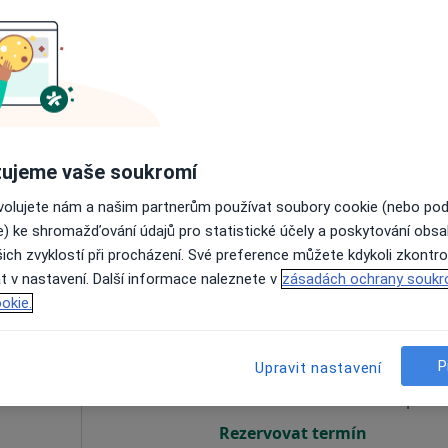
Dnes
Zítra
Ne
Po
7 Srpen
8 Srpen
9 Srpen
10 Srpe
Online rezervace termínu není k dispozic
ujeme vaše soukromí
Rezervovat termín
ovolujete nám a našim partnerům používat soubory cookie (nebo po
dospělé
e) ke shromažďování údajů pro statistické účely a poskytování obs
ich zvyklostí při procházení. Své preference můžete kdykoli zkontro
t v nastavení. Další informace naleznete v
zásadách ochrany soukr
okie.
vský
Dnes
Zítra
Ne
Po
7 Srpen
8 Srpen
9 Srpen
10 Srpe
P
Upravit nastavení
Online rezervace termínu není k dispozic
Rezervovat termín