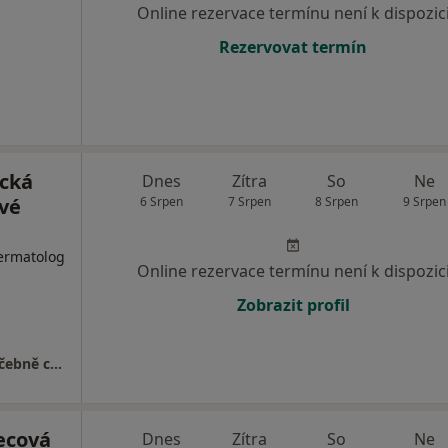
Online rezervace termínu není k dispozic
Rezervovat termín
ická
Dnes
Zítra
So
Ne
ové
6 Srpen
7 Srpen
8 Srpen
9 Srpen
Dermatolog
Online rezervace termínu není k dispozic
Zobrazit profil
Klinika LLC, Plastická chirurgie a laserové léčebně centrum
ecová
Dnes
Zítra
So
Ne