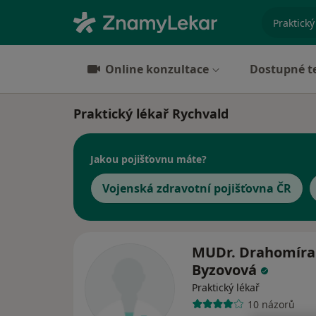
specializ
Online konzultace
Dostupné t
Praktický lékař Rychvald
Jakou pojišťovnu máte?
Vojenská zdravotní pojišťovna ČR
MUDr. Drahomíra
Byzovová
Praktický lékař
10 názorů