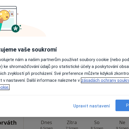
Rezervovat termín
ocz
Dnes
Zítra
So
Ne
ujeme vaše soukromí
6 Srpen
7 Srpen
8 Srpen
9 Srpen
ovolujete nám a našim partnerům používat soubory cookie (nebo po
e) ke shromažďování údajů pro statistické účely a poskytování obs
ich zvyklostí při procházení. Své preference můžete kdykoli zkontro
Online rezervace termínu není k dispozic
t v nastavení. Další informace naleznete v
zásadách ochrany soukr
Rezervovat termín
okie.
P
Upravit nastavení
orváth
Dnes
Zítra
So
Ne
6 Srpen
7 Srpen
8 Srpen
9 Srpen