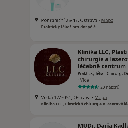
Pohraniční 25/47, Ostrava
•
Mapa
Praktický lékař pro dospělé
Klinika LLC, Plast
chirurgie a laser
léčebně centrum
Praktický lékař, Chirurg, 
·
Více
23 názorů
Velká 17/3051, Ostrava
•
Mapa
MUDr. Darja Kadl