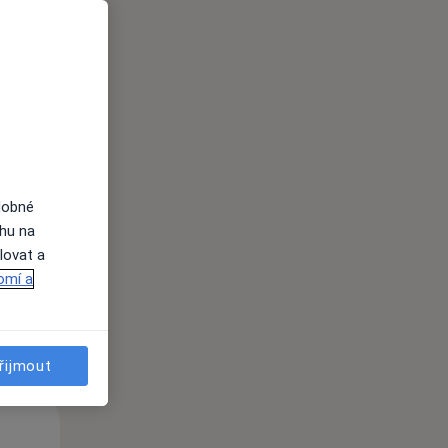
Po
Út
St
10 Srpen
11 Srpen
12 Srpen
dobné
ahu na
lovat a
i
omí a
řijmout
Po
Út
St
10 Srpen
11 Srpen
12 Srpen