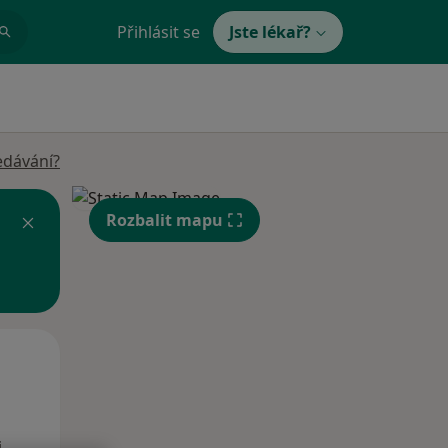
Přihlásit se
Jste lékař?
edávání?
Rozbalit mapu
Po
Út
St
10 Srpen
11 Srpen
12 Srpen
i