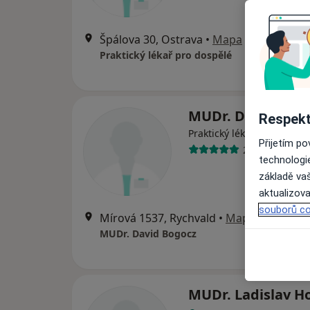
Špálova 30, Ostrava
•
Mapa
Praktický lékař pro dospělé
MUDr. David Bog
Respekt
Praktický lékař
Přijetím p
2 názory
technologi
základě vaš
aktualizova
souborů co
Mírová 1537, Rychvald
•
Mapa
MUDr. David Bogocz
MUDr. Ladislav H