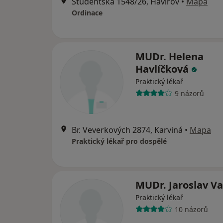
Studentská 1548/26, Havířov
•
Mapa
Ordinace
MUDr. Helena
Havlíčková
Praktický lékař
9 názorů
Br. Veverkových 2874, Karviná
•
Mapa
Praktický lékař pro dospělé
MUDr. Jaroslav V
Praktický lékař
10 názorů