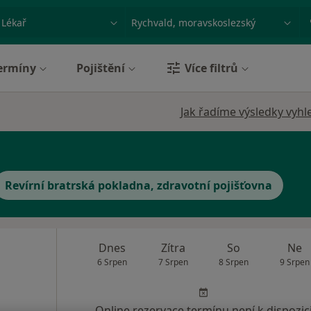
ace, nemoc nebo příjmení
Město nebo region
ermíny
Pojištění
Více filtrů
Jak řadíme výsledky vyhl
Revírní bratrská pokladna, zdravotní pojišťovna
Dnes
Zítra
So
Ne
6 Srpen
7 Srpen
8 Srpen
9 Srpen
Online rezervace termínu není k dispozic