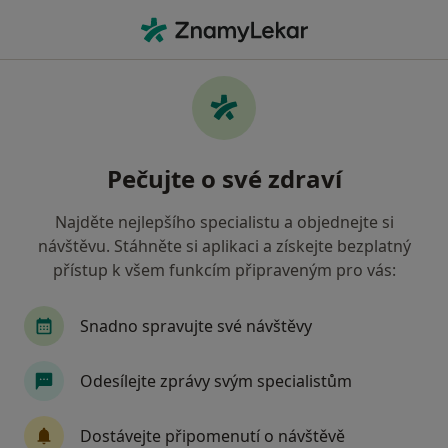
Hla
Praktický Lékař • Říčany, středočeský
Filtry
Mapa
Praktický lékař Říčany
Pečujte o své zdraví
Jak řadíme výsledky vyhledávání?
Najděte nejlepšího specialistu a objednejte si
návštěvu. Stáhněte si aplikaci a získejte bezplatný
Jakou pojišťovnu máte?
přístup k všem funkcím připraveným pro vás:
Zdravotní pojišťovna ministerstva vnitra ČR
V
Snadno spravujte své návštěvy
Odesílejte zprávy svým specialistům
Dostávejte připomenutí o návštěvě