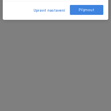
3 názory
Přijmout
Upravit nastavení
Praha
•
Mapa
Ordinace
Tento specialista nenabízí online rezervaci termínu na této adrese.
Rezervovat termín
MUDr. František Trávníček
Praktický lékař
5 názorů