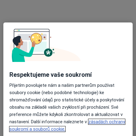
MUDr. Jaroslav Bělohlávek
Praktický lékař, Internista
3 názory
Paříkova 100, Praha
•
Mapa
Ordinace PL pro dospělé
Tento specialista nenabízí online rezervaci termínu na této adrese.
Rezervovat termín
Respektujeme vaše soukromí
Přijetím povolujete nám a našim partnerům používat
soubory cookie (nebo podobné technologie) ke
shromažďování údajů pro statistické účely a poskytování
obsahu na základě vašich zvyklostí při procházení. Své
preference můžete kdykoli zkontrolovat a aktualizovat v
nastavení. Další informace naleznete v
zásadách ochrany
Irena Peprná
soukromí a souborů cookie.
Praktický lékař