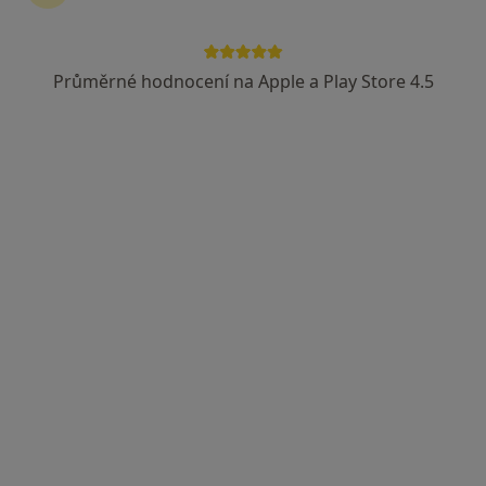
Průměrné hodnocení na Apple a Play Store 4.5
MUDr. Eva Horáčková
Praktický lékař
21 názorů
Černokostelecká 154, Říčany
•
Mapa
Sam. ord. PL pro dospělé
Tento specialista nenabízí online rezervaci termínu na této adrese.
Rezervovat termín