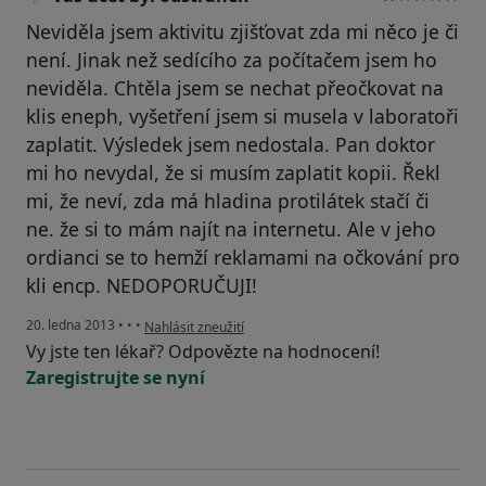
Neviděla jsem aktivitu zjišťovat zda mi něco je či
není. Jinak než sedícího za počítačem jsem ho
neviděla. Chtěla jsem se nechat přeočkovat na
klis eneph, vyšetření jsem si musela v laboratoři
zaplatit. Výsledek jsem nedostala. Pan doktor
mi ho nevydal, že si musím zaplatit kopii. Řekl
mi, že neví, zda má hladina protilátek stačí či
ne. že si to mám najít na internetu. Ale v jeho
ordianci se to hemží reklamami na očkování pro
kli encp. NEDOPORUČUJI!
podle názoru uživatele Váš účet byl odstraněn
20. ledna 2013
•
•
•
Nahlásit zneužití
Vy jste ten lékař? Odpovězte na hodnocení!
Zaregistrujte se nyní