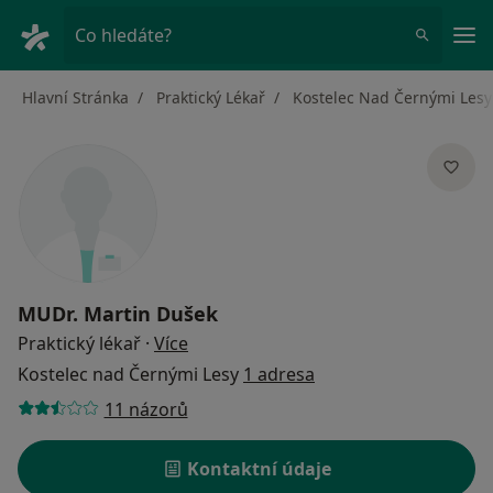
Hla
Co hledáte?
Hlavní Stránka
Praktický Lékař
Kostelec Nad Černými Lesy
MUDr.
Martin Dušek
o specializacích
Praktický lékař
·
Více
Kostelec nad Černými Lesy
1 adresa
11 názorů
Kontaktní údaje