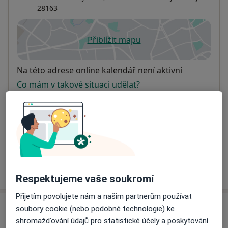
28163
Přiblížit mapu
se otevře v nové záložce
Dostupnost
Na této adrese online kalendář není aktivní
Co mám v takové situaci udělat?
Způsoby platby (soukromé návštěvy)
Na teto adrese lékař přijímá pacienty na pojišťovnu
Detaily
Více
o adrese
Respektujeme vaše soukromí
Přijetím povolujete nám a našim partnerům používat
soubory cookie (nebo podobné technologie) ke
Názory
shromažďování údajů pro statistické účely a poskytování