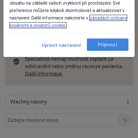
obsahu na základě vašich zvyklostí při procházení. Své
Přidejte svůj názor
preference můžete kdykoli zkontrolovat a aktualizovat v
nastavení. Další informace naleznete v
zásadách ochrany
soukromí a souborů cookie.
11 názorů
Přijmout
Upravit nastavení
Recenze pacientů jsou pro nás důležité.
Specialisté nemají možnost zaplatit za
odstranění nebo změnu recenze pacienta.
Další informace o názorech
Další informace.
Hledejte v názorech