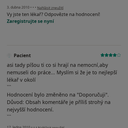
podle názoru uživatele Váš účet byl odstraněn
3. dubna 2010
•
•
•
Nahlásit zneužití
Vy jste ten lékař? Odpovězte na hodnocení!
Zaregistrujte se nyní
Pacient
asi tady píšou ti co si hrají na nemocní,aby
nemuseli do práce... Myslím si že je to nejlepší
lékař v okolí
```
Hodnocení bylo změněno na "Doporučuji".
Důvod: Obsah komentáře je příliš strohý na
nejvyšší hodnocení.
```
podle názoru uživatele Pacient
17. ledna 2010
•
•
•
Nahlásit zneužití