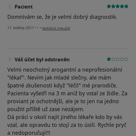
Pacient
Domnívám se, že je velmi dobrý diagnostik.
podle názoru uživatele Pacient
11. května 2011
•
•
•
Nahlásit zneužití
Váš účet byl odstraněn
Velmi neochotný arogantní a neprofesionální
"lékař". Nevím jak mladé slečny, ale mám
špatné zkušenosti když "léčil" mé prarodiče.
Pacienta vyšetří na 3 m aniž by vstal ze židle. Za
proviant je ochotnější, ale je to jen na jedno
použití příště už zase nezájem.
Dá práci v okolí najít jiného lékaře kdo by vás
vzal, ale opravdu to stojí za to úsilí. Rychle pryč
a nedoporučuji!!!