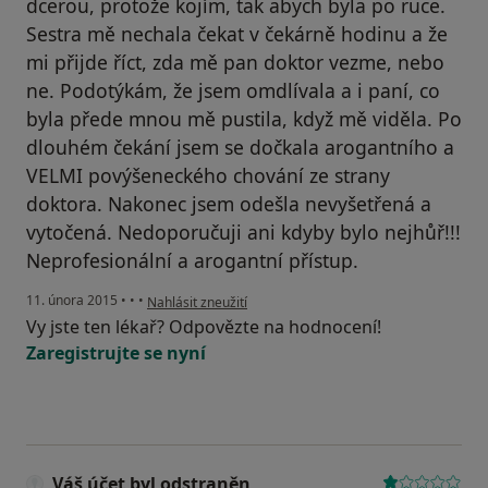
dcerou, protože kojím, tak abych byla po ruce.
Sestra mě nechala čekat v čekárně hodinu a že
mi přijde říct, zda mě pan doktor vezme, nebo
ne. Podotýkám, že jsem omdlívala a i paní, co
byla přede mnou mě pustila, když mě viděla. Po
dlouhém čekání jsem se dočkala arogantního a
VELMI povýšeneckého chování ze strany
doktora. Nakonec jsem odešla nevyšetřená a
vytočená. Nedoporučuji ani kdyby bylo nejhůř!!!
Neprofesionální a arogantní přístup.
podle názoru uživatele Váš účet byl odstraněn
11. února 2015
•
•
•
Nahlásit zneužití
Vy jste ten lékař? Odpovězte na hodnocení!
Zaregistrujte se nyní
Váš účet byl odstraněn