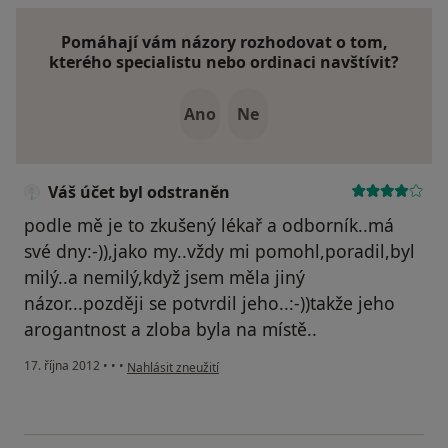
Pomáhají vám názory rozhodovat o tom,
kterého specialistu nebo ordinaci navštívit?
Ano
Ne
Váš účet byl odstraněn
podle mě je to zkušený lékař a odborník..má
své dny:-)),jako my..vždy mi pomohl,poradil,byl
milý..a nemilý,když jsem měla jiný
názor...později se potvrdil jeho..:-))takže jeho
arogantnost a zloba byla na místě..
podle názoru uživatele Váš účet byl odstraněn
17. října 2012
•
•
•
Nahlásit zneužití