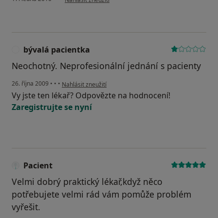
bývalá pacientka
B
Neochotný. Neprofesionální jednání s pacienty
podle názoru uživatele bývalá pacientka
26. října 2009
•
•
•
Nahlásit zneužití
Vy jste ten lékař? Odpovězte na hodnocení!
Zaregistrujte se nyní
Pacient
Velmi dobrý praktický lékař,když něco
potřebujete velmi rád vám pomůže problém
vyřešit.