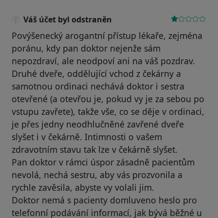
Váš účet byl odstraněn
Povýšenecký arogantní přístup lékaře, zejména
poránu, kdy pan doktor nejenže sám
nepozdraví, ale neodpoví ani na váš pozdrav.
Druhé dveře, oddělující vchod z čekárny a
samotnou ordinaci nechává doktor i sestra
otevřené (a otevřou je, pokud vy je za sebou po
vstupu zavřete), takže vše, co se děje v ordinaci,
je přes jedny neodhlučněné zavřené dveře
slyšet i v čekárně. Intimnosti o vašem
zdravotním stavu tak lze v čekárně slyšet.
Pan doktor v rámci úspor zásadně pacientům
nevolá, nechá sestru, aby vás prozvonila a
rychle zavěsila, abyste vy volali jim.
Doktor nemá s pacienty domluveno heslo pro
telefonní podávání informací, jak bývá běžné u