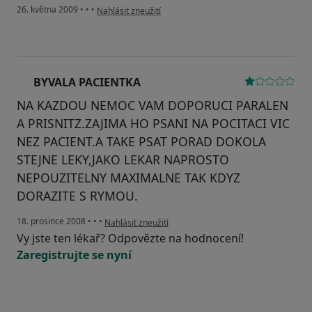
podle názoru uživatele Pacient
26. května 2009
•
•
•
Nahlásit zneužití
BYVALA PACIENTKA
B
NA KAZDOU NEMOC VAM DOPORUCI PARALEN
A PRISNITZ.ZAJIMA HO PSANI NA POCITACI VIC
NEZ PACIENT.A TAKE PSAT PORAD DOKOLA
STEJNE LEKY,JAKO LEKAR NAPROSTO
NEPOUZITELNY MAXIMALNE TAK KDYZ
DORAZITE S RYMOU.
podle názoru uživatele BYVALA PACIENTKA
18. prosince 2008
•
•
•
Nahlásit zneužití
Vy jste ten lékař? Odpovězte na hodnocení!
Zaregistrujte se nyní