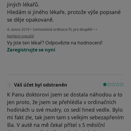
jiných lékařů.
Hledám si jiného lékaře, protože výše popsané
se děje opakovaně.
4. února 2019
•
Samostatná ordinace PL pro dospělé
•
•
podle názoru uživatele Váš účet byl odstraněn
Nahlásit zneužití
Vy jste ten lékař? Odpovězte na hodnocení!
Zaregistrujte se nyní
Váš účet byl odstraněn
K Panu doktorovi jsem se dostala náhodou a to
jen proto, že jsem se přehlédla v ordinačních
hodinách u své mudry, co sedí hned vedle. Bylo
mi fakt zle, tak jsem tam s velkým sebezapřením
šla. V autě na mě čekal přítel s 5 měsíční