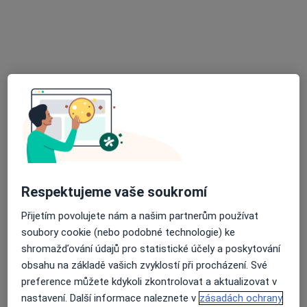
MUDr. Jiří Michalský
Praktický lékař
12 názorů
Máchova 619/30, Nový Jičín
•
Mapa
Praktický lékař pro dospělé
Tento specialista nenabízí online rezervaci termínu na této adrese.
Rezervovat termín
Respektujeme vaše soukromí
Přijetím povolujete nám a našim partnerům používat
soubory cookie (nebo podobné technologie) ke
shromažďování údajů pro statistické účely a poskytování
obsahu na základě vašich zvyklostí při procházení. Své
preference můžete kdykoli zkontrolovat a aktualizovat v
MUDr. Petra Frömlová
nastavení. Další informace naleznete v
zásadách ochrany
Praktický lékař