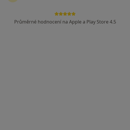
Průměrné hodnocení na Apple a Play Store 4.5
MUDr. Josef Susík
Praktický lékař
15 názorů
Nadační 1, Odry
•
Mapa
Praktický lékař pro dospělé
Tento specialista nenabízí online rezervaci termínu na této adrese.
Rezervovat termín