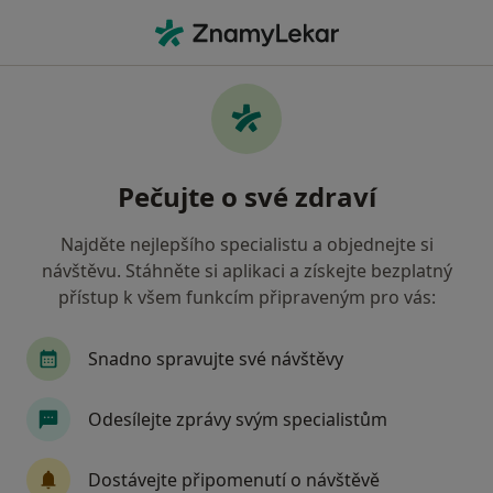
Hla
Praktický Lékař • Odry, moravskoslezský
Filtry
Mapa
Praktický lékař Odry
Pečujte o své zdraví
Jak řadíme výsledky vyhledávání?
Najděte nejlepšího specialistu a objednejte si
návštěvu. Stáhněte si aplikaci a získejte bezplatný
Jakou pojišťovnu máte?
přístup k všem funkcím připraveným pro vás:
Oborová zdravotní pojišťovna
Vojenská zdravo
Snadno spravujte své návštěvy
Odesílejte zprávy svým specialistům
Dostávejte připomenutí o návštěvě