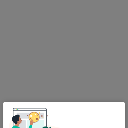
MUDr. Hana Maršíková
Praktický lékař
2 názory
č.d. 6, Herálec
•
Mapa
Praktický lékař pro dospělé
Tento specialista nenabízí online rezervaci termínu na této adrese.
Rezervovat termín