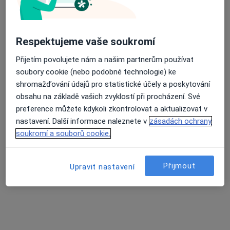
MUDr. Jindřich Turinský
Praktický lékař
8 názorů
Respektujeme vaše soukromí
náměstí T. G. Masaryka 323, Chotěboř
•
Mapa
Praktický lékař pro dospělé
Přijetím povolujete nám a našim partnerům používat
soubory cookie (nebo podobné technologie) ke
Tento specialista nenabízí online rezervaci termínu na této adrese.
shromažďování údajů pro statistické účely a poskytování
Rezervovat termín
obsahu na základě vašich zvyklostí při procházení. Své
preference můžete kdykoli zkontrolovat a aktualizovat v
nastavení. Další informace naleznete v
zásadách ochrany
soukromí a souborů cookie.
Přijmout
Upravit nastavení
MUDr. Eliška Brussmannová
Praktický lékař