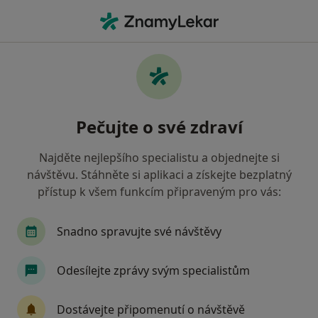
Hla
Praktický Lékař • Havlíčkův Brod, vysočina
Filtry
Mapa
Praktický lékař Havlíčkův Brod
Pečujte o své zdraví
Jak řadíme výsledky vyhledávání?
Najděte nejlepšího specialistu a objednejte si
návštěvu. Stáhněte si aplikaci a získejte bezplatný
Jakou pojišťovnu máte?
přístup k všem funkcím připraveným pro vás:
Zdravotní pojišťovna ministerstva vnitra ČR
O
Snadno spravujte své návštěvy
Odesílejte zprávy svým specialistům
Dostávejte připomenutí o návštěvě