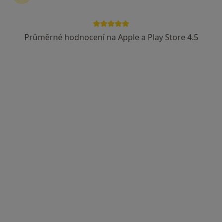
Průměrné hodnocení na Apple a Play Store 4.5
Alexej Nosek
Praktický lékař
1 názor
Varhánkova 227, Polná
•
Mapa
Ordinace
Tento specialista nenabízí online rezervaci termínu na této adrese.
Rezervovat termín