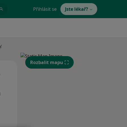
Přihlásit se
Jste lékař?
y
Rozbalit mapu
St
Čt
Pá
n
12 Srpen
13 Srpen
14 Srpen
i