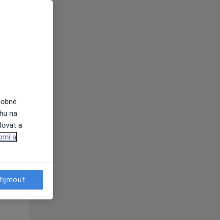
St
Čt
Pá
n
12 Srpen
13 Srpen
14 Srpen
i
dobné
ahu na
lovat a
omí a
St
Čt
Pá
n
12 Srpen
13 Srpen
14 Srpen
řijmout
i