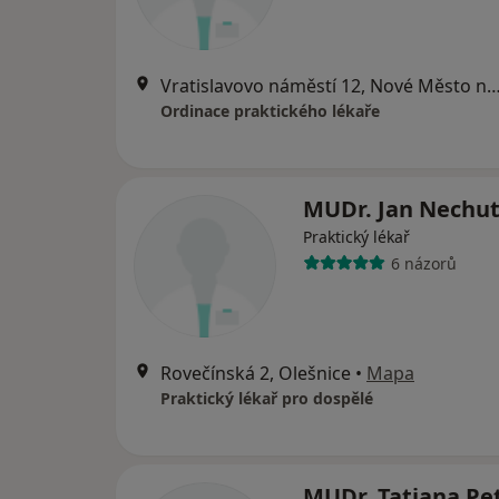
Vratislavovo náměstí 12, Nové Město na
Ordinace praktického lékaře
MUDr. Jan Nechu
Praktický lékař
6 názorů
Rovečínská 2, Olešnice
•
Mapa
Praktický lékař pro dospělé
MUDr. Tatiana Pe