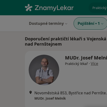
specializ
Dostupné termíny
Pojištění
•
1
Doporučení praktičtí lékaři s Vojenská
nad Pernštejnem
MUDr. Josef Meln
·
Více
Praktický lékař
Novoměstská 853
MUDr. Josef Melník