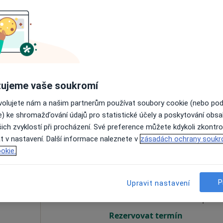
ek
Dnes
Zítra
Po
Út
8 Srpen
9 Srpen
10 Srpen
11 Srpe
Online rezervace termínu není k dispozic
ujeme vaše soukromí
Rezervovat termín
 Moravě
•
Mapa
ovolujete nám a našim partnerům používat soubory cookie (nebo po
e) ke shromažďování údajů pro statistické účely a poskytování obs
ich zvyklostí při procházení. Své preference můžete kdykoli zkontro
t v nastavení. Další informace naleznete v
zásadách ochrany soukr
okie.
Dnes
Zítra
Po
Út
8 Srpen
9 Srpen
10 Srpen
11 Srpe
P
Upravit nastavení
Online rezervace termínu není k dispozic
Rezervovat termín