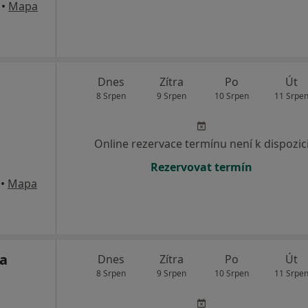
•
Mapa
Dnes
Zítra
Po
Út
8 Srpen
9 Srpen
10 Srpen
11 Srpe
Online rezervace termínu není k dispozic
Rezervovat termín
•
Mapa
ra
Dnes
Zítra
Po
Út
8 Srpen
9 Srpen
10 Srpen
11 Srpe