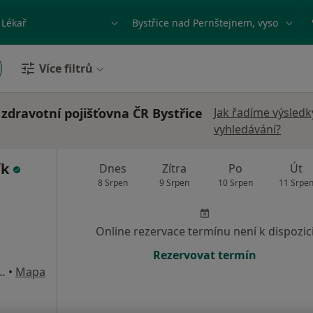
ace, nemoc nebo příjmení
Město nebo region
Více filtrů
 zdravotní pojišťovna ČR Bystřice
Jak řadíme výsledk
vyhledávání?
ík
Dnes
Zítra
Po
Út
8 Srpen
9 Srpen
10 Srpen
11 Srpe
Online rezervace termínu není k dispozic
Rezervovat termín
, Bystřice nad Pernštejnem
•
Mapa