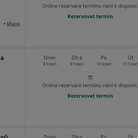
Online rezervace termínu není k dispozic
Rezervovat termín
 Moravě
•
Mapa
ta
Dnes
Zítra
Po
Út
8 Srpen
9 Srpen
10 Srpen
11 Srpe
Online rezervace termínu není k dispozic
Rezervovat termín
trů
Dnes
Zítra
Po
Út