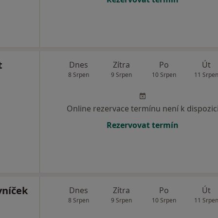
t
Dnes
Zítra
Po
Út
8 Srpen
9 Srpen
10 Srpen
11 Srpe
Online rezervace termínu není k dispozic
Rezervovat termín
vníček
Dnes
Zítra
Po
Út
8 Srpen
9 Srpen
10 Srpen
11 Srpe