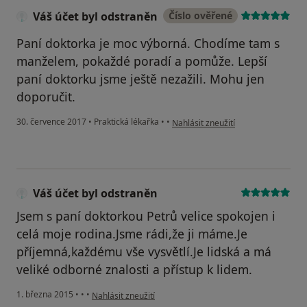
Váš účet byl odstraněn
Číslo ověřené
Paní doktorka je moc výborná. Chodíme tam s
manželem, pokaždé poradí a pomůže. Lepší
paní doktorku jsme ještě nezažili. Mohu jen
doporučit.
podle názoru uživatele Váš účet by
30. července 2017
•
Praktická lékařka
•
•
Nahlásit zneužití
Váš účet byl odstraněn
Jsem s paní doktorkou Petrů velice spokojen i
celá moje rodina.Jsme rádi,že ji máme.Je
příjemná,každému vše vysvětlí.Je lidská a má
veliké odborné znalosti a přístup k lidem.
podle názoru uživatele Váš účet byl odstraněn
1. března 2015
•
•
•
Nahlásit zneužití