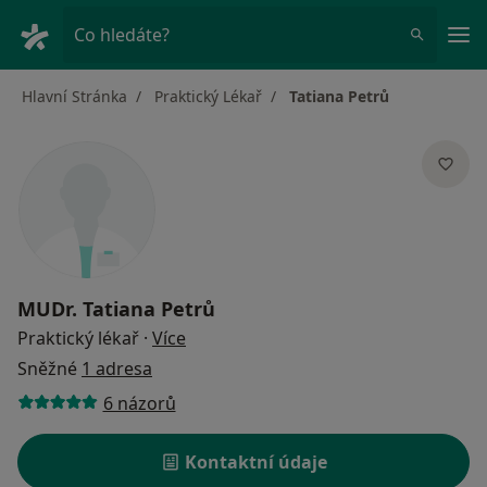
Hla
Co hledáte?
Hlavní Stránka
Praktický Lékař
Tatiana Petrů
MUDr.
Tatiana Petrů
o specializacích
Praktický lékař
·
Více
Sněžné
1 adresa
6 názorů
Kontaktní údaje