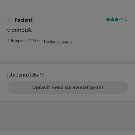
Pacient
v pohodě.
podle názoru uživatele Pacient
2. listopadu 2008
•
•
•
Nahlásit zneužití
Jste tento lékař?
Upravit nebo spravovat profil