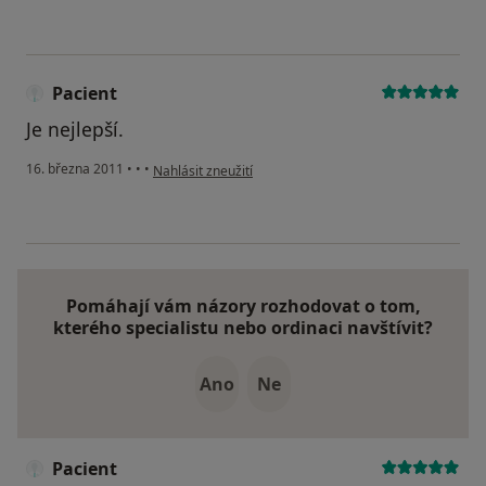
Pacient
Je nejlepší.
podle názoru uživatele Pacient
16. března 2011
•
•
•
Nahlásit zneužití
Pomáhají vám názory rozhodovat o tom,
kterého specialistu nebo ordinaci navštívit?
Ano
Ne
Pacient