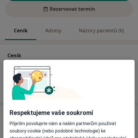
Rezervovat termín
Ceník
Adresy
Názory pacientů (6)
Ceník
Informace o službách a cenách nejsou k dispozici
Tento specialista ještě nepřidával žádné informace o
svých službách.
Respektujeme vaše soukromí
Adresa
Přijetím povolujete nám a našim partnerům používat
Praktická lékařka
soubory cookie (nebo podobné technologie) ke
č.d. 134,
Sněžné 59203