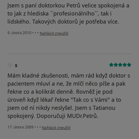
Jsem s paní doktorkou Petrů velice spokojená a
to jak z hlediska ´´profesionálního´´, tak i
lidského. Takových doktorů je potřeba více.
podle názoru uživatele Pacient
9. února 2010
•
•
•
Nahlásit zneužití
s
Mám kladné zkušenosti, mám rád když doktor s
pacientem mluví a ne, že mlčí něco píše a pak
řekne co a kolikrát denně. Rovněž je pod
úroveň když lékař řekne "Tak co s Vámi" a to
jsem od ní nikdy neslyšel. Jsem s Tatianou
spokojený. Doporučuji MUDr.Petrů.
podle názoru uživatele s
17. února 2009
•
•
•
Nahlásit zneužití