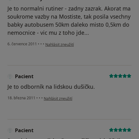
Je to normalni rutiner - zadny zazrak. Akorat ma
soukrome vazby na Mostiste, tak posila vsechny
babky autobusem 50km daleko misto 0,5km do
nemocnice - vic mu z toho jde...
podle názoru uživatele Váš účet byl odstraněn
6. července 2011
•
•
•
Nahlásit zneužití
Pacient
Je to odborník na lidskou dušičku.
podle názoru uživatele Pacient
18. března 2011
•
•
•
Nahlásit zneužití
Pacient