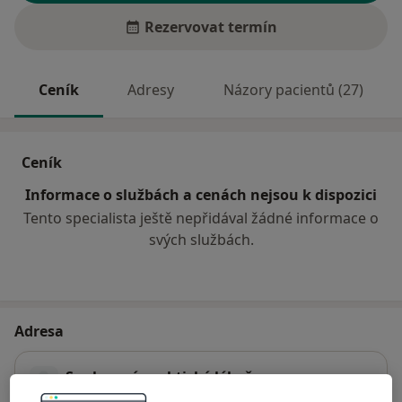
Rezervovat termín
Ceník
Adresy
Názory pacientů (27)
Ceník
Informace o službách a cenách nejsou k dispozici
Tento specialista ještě nepřidával žádné informace o
svých službách.
Adresa
Soukromý praktický lékař
Vratislavovo náměstí 12,
Nové Město na Moravě