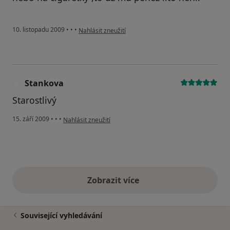
podle názoru uživatele Pacient
10. listopadu 2009
•
•
•
Nahlásit zneužití
Stankova
S
Starostlivý
podle názoru uživatele Stankova
15. září 2009
•
•
•
Nahlásit zneužití
Zobrazit více
výše uvedené názory
Související vyhledávání