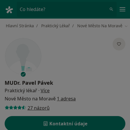
Hla
Co hledáte?
Hlavní Stránka
Praktický Lékař
Nové Město Na Moravě
Zm
MUDr.
Pavel Pávek
o specializacích
Praktický lékař
·
Více
Nové Město na Moravě
1 adresa
27 názorů
Kontaktní údaje