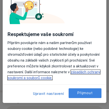
59231
Přiblížit mapu
se otevře v nové záložce
Dostupnost
Na této adrese online kalendář není aktivní
Respektujeme vaše soukromí
Co mám v takové situaci udělat?
Přijetím povolujete nám a našim partnerům používat
soubory cookie (nebo podobné technologie) ke
Způsoby platby (soukromé návštěvy)
shromažďování údajů pro statistické účely a poskytování
obsahu na základě vašich zvyklostí při procházení. Své
Na teto adrese lékař přijímá pacienty na pojišťovnu
preference můžete kdykoli zkontrolovat a aktualizovat v
Detaily
nastavení. Další informace naleznete v
zásadách ochrany
soukromí a souborů cookie.
Více
o adrese
Přijmout
Upravit nastavení
Názory