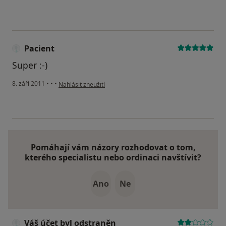
Pacient
Super :-)
podle názoru uživatele Pacient
8. září 2011
•
•
•
Nahlásit zneužití
Pomáhají vám názory rozhodovat o tom,
kterého specialistu nebo ordinaci navštívit?
Ano
Ne
Váš účet byl odstraněn