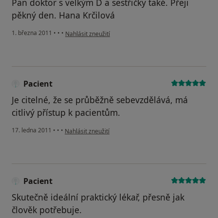
Pan doktor s velkým D a sestřičky také. Přeji
pěkný den. Hana Krčilová
podle názoru uživatele Pacient
1. března 2011
•
•
•
Nahlásit zneužití
Pacient
Je citelné, že se průběžně sebevzdělává, má
citlivý přístup k pacientům.
podle názoru uživatele Pacient
17. ledna 2011
•
•
•
Nahlásit zneužití
Pacient
Skutečně ideální praktický lékař, přesně jak
člověk potřebuje.