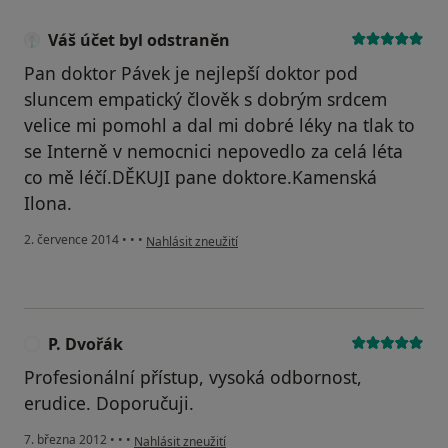
Váš účet byl odstraněn
Pan doktor Pávek je nejlepší doktor pod
sluncem empatický člověk s dobrým srdcem
velice mi pomohl a dal mi dobré léky na tlak to
se Interně v nemocnici nepovedlo za celá léta
co mě léčí.DĚKUJI pane doktore.Kamenská
Ilona.
podle názoru uživatele Váš účet byl odstraněn
2. července 2014
•
•
•
Nahlásit zneužití
P. Dvořák
P
Profesionální přístup, vysoká odbornost,
erudice. Doporučuji.
podle názoru uživatele P. Dvořák
7. března 2012
•
•
•
Nahlásit zneužití