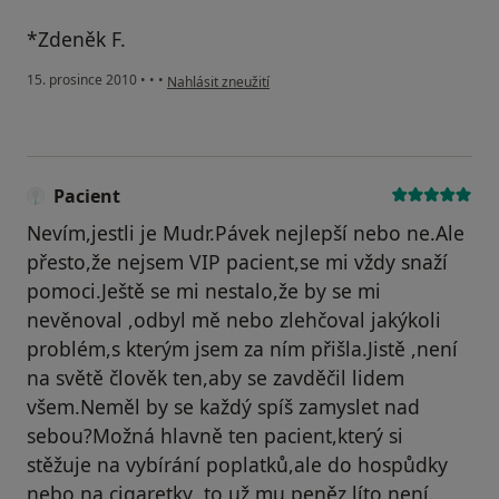
*Zdeněk F.
podle názoru uživatele Pacient
15. prosince 2010
•
•
•
Nahlásit zneužití
Pacient
Nevím,jestli je Mudr.Pávek nejlepší nebo ne.Ale
přesto,že nejsem VIP pacient,se mi vždy snaží
pomoci.Ještě se mi nestalo,že by se mi
nevěnoval ,odbyl mě nebo zlehčoval jakýkoli
problém,s kterým jsem za ním přišla.Jistě ,není
na světě člověk ten,aby se zavděčil lidem
všem.Neměl by se každý spíš zamyslet nad
sebou?Možná hlavně ten pacient,který si
stěžuje na vybírání poplatků,ale do hospůdky
nebo na cigaretky ,to už mu peněz líto není.