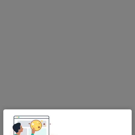
Adresa 1
Adresa 2
Studentská 1699/4, Žďár nad Sázavou
•
Mapa
Poliklinika Žďár nad Sázavou
Tento specialista nenabízí online rezervaci termínu na této adrese.
Rezervovat termín
MUDr. Pavel Pávek
Praktický lékař