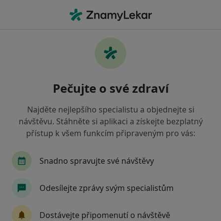
Hla
Praktický Lékař • Nové Město na Moravě, vysočina
Filtry
• 1
Mapa
Doporučení praktičtí lékaři s Zdravotní
Pečujte o své zdraví
pojišťovna ministerstva vnitra ČR Nové
Město na Moravě
Najděte nejlepšího specialistu a objednejte si
Jak řadíme výsledky vyhledávání?
návštěvu. Stáhněte si aplikaci a získejte bezplatný
přístup k všem funkcím připraveným pro vás:
Snadno spravujte své návštěvy
Odesílejte zprávy svým specialistům
Dostávejte připomenutí o návštěvě
MUDr. Josef Melník