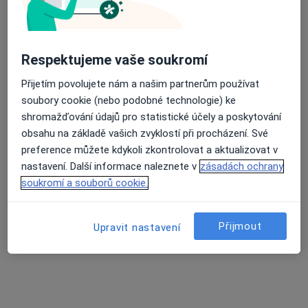
27 názorů
Vratislavovo náměstí 12, Nové Město na Moravě
•
Mapa
Soukromý praktický lékař
Respektujeme vaše soukromí
Tento specialista nenabízí online rezervaci termínu na této adrese.
Přijetím povolujete nám a našim partnerům používat
soubory cookie (nebo podobné technologie) ke
Rezervovat termín
shromažďování údajů pro statistické účely a poskytování
obsahu na základě vašich zvyklostí při procházení. Své
preference můžete kdykoli zkontrolovat a aktualizovat v
nastavení. Další informace naleznete v
zásadách ochrany
soukromí a souborů cookie.
Přijmout
Upravit nastavení
MUDr. Jiří Koutný
Praktický lékař
18 názorů