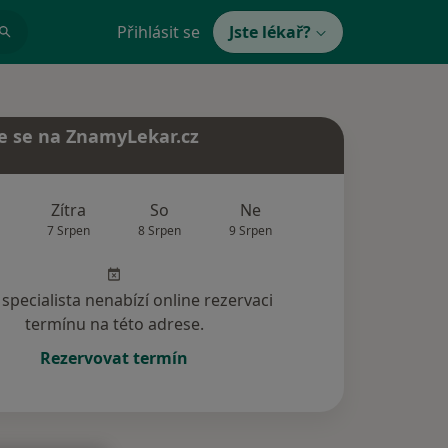
Přihlásit se
Jste lékař?
e se na ZnamyLekar.cz
Zítra
So
Ne
Po
Út
7 Srpen
8 Srpen
9 Srpen
10 Srpen
11 Srp
specialista nenabízí online rezervaci
termínu na této adrese.
Rezervovat termín