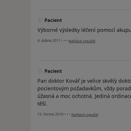
Pacient
Výborné výsledky léčení pomocí akupu
podle názoru uživatele Pacient
4. dubna 2011
•
•
•
Nahlásit zneužití
Pacient
Pan doktor Kovář je velice skvělý dok
pocientovým požadavkům, vždy poradí a 
úžasná a moc ochotná. Jediná ordinac
těší.
podle názoru uživatele Pacient
15. června 2010
•
•
•
Nahlásit zneužití