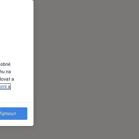
dobné
ahu na
lovat a
omí a
řijmout