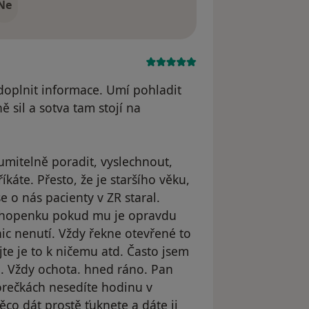
Ne
doplnit informace. Umí pohladit
ě sil a sotva tam stojí na
zumitelně poradit, vyslechnout,
íkáte. Přesto, že je staršího věku,
e o nás pacienty v ZR staral.
schopenku pokud mu je opravdu
ic nenutí. Vždy řekne otevřené to
te je to k ničemu atd. Často jsem
e. Vždy ochota. hned ráno. Pan
horečkách nesedíte hodinu v
ěco dát prostě ťuknete a dáte ji