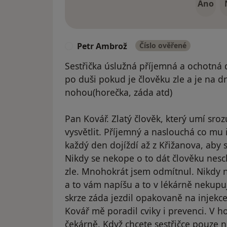
Ano
Petr Ambrož
Číslo ověřené
P
Sestřička úslužná příjemná a ochotná 
po duši pokud je člověku zle a je na dn
nohou(horečka, záda atd)
Pan Kovář. Zlatý člověk, který umí sro
vysvětlit. Příjemný a naslouchá co mu ř
každý den dojíždí až z Křižanova, aby s
Nikdy se nekope o to dát člověku ne
zle. Mnohokrát jsem odmítnul. Nikdy n
a to vám napíšu a to v lékárně nekupuj
skrze záda jezdil opakovaně na injekc
Kovář mě poradil cviky i prevenci. V 
čekárně. Když chcete sestřičce pouze n