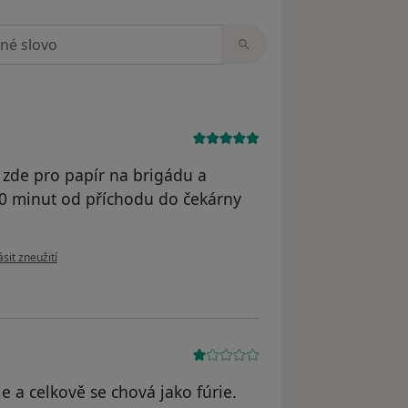
zorech
m zde pro papír na brigádu a
10 minut od příchodu do čekárny
 názoru uživatele Pacient
sit zneužití
e a celkově se chová jako fúrie.