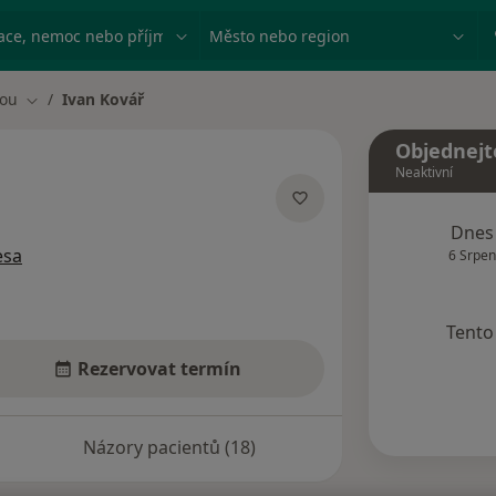
ace, nemoc nebo příjmení
Město nebo region
vou
Ivan Kovář
Změna města
Objednejt
Neaktivní
ecializacích
Dnes
esa
6 Srpen
Tento 
Rezervovat termín
Názory pacientů (18)