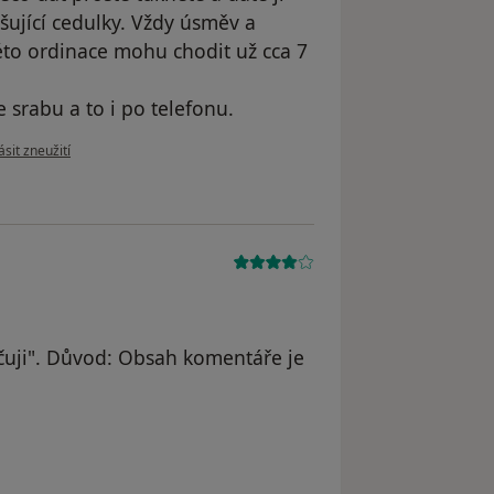
ašující cedulky. Vždy úsměv a
této ordinace mohu chodit už cca 7
srabu a to i po telefonu.
e názoru uživatele Petr Ambrož
sit zneužití
uji". Důvod: Obsah komentáře je