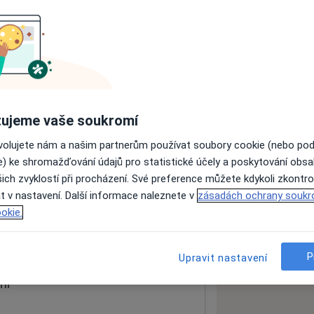
ách nejsou k dispozici
ádné informace o svých službách.
ujeme vaše soukromí
ovolujete nám a našim partnerům používat soubory cookie (nebo po
e) ke shromažďování údajů pro statistické účely a poskytování obs
ich zvyklostí při procházení. Své preference můžete kdykoli zkontro
t v nastavení. Další informace naleznete v
zásadách ochrany soukr
okie.
 mapu
 otevře v nové záložce
P
Upravit nastavení
ní