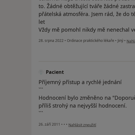
to. Žádné obtěžující tváře žádné zastr
přátelská atmosféra. Jsem rád, že do 
let
Vždy mě pomohl nikdy mě nenechal ve 
podl
28. srpna 2022
•
Ordinace praktického lékaře
•
Jiný
•
Nahlá
Pacient
Příjemný přístup a rychlé jednání
```
Hodnocení bylo změněno na "Doporuč
příliš strohý na nejvyšší hodnocení.
```
podle názoru uživatele Pacient
26. září 2011
•
•
•
Nahlásit zneužití