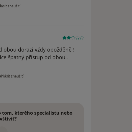
e názoru uživatele Michal
ásit zneužití
d obou dorazí vždy opožděně !
ice špatný přístup od obou..
dle názoru uživatele Kovalsky
hlásit zneužití
tom, kterého specialistu nebo
vštívit?