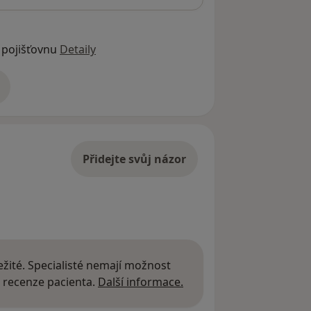
 pojišťovnu
Detaily
adrese
Přidejte svůj názor
žité. Specialisté nemají možnost
Další informace o názor
 recenze pacienta.
Další informace.