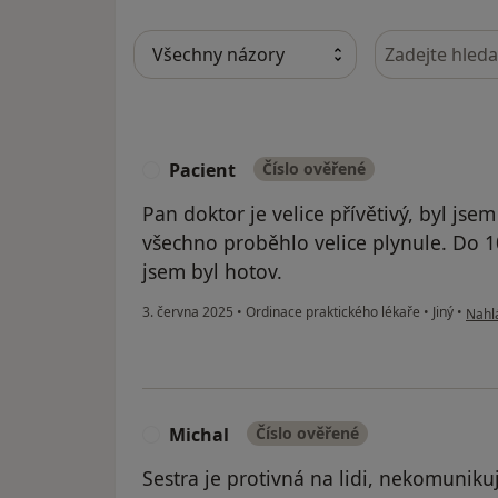
Hledejte v ná
Pacient
Číslo ověřené
P
Pan doktor je velice přívětivý, byl jse
všechno proběhlo velice plynule. Do 
jsem byl hotov.
podle
3. června 2025
•
Ordinace praktického lékaře
•
Jiný
•
Nahlá
Michal
Číslo ověřené
M
Sestra je protivná na lidi, nekomunikuj