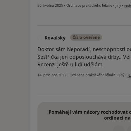
podl
26. května 2025
•
Ordinace praktického lékaře
•
Jiný
•
Nahl
Kovalsky
Číslo ověřené
K
Doktor sám Neporadí, neschopnosti o
Sestřička jen odposlouchává drby.. Vel
Recenzi ještě u lidí udělám.
po
14. prosince 2022
•
Ordinace praktického lékaře
•
Jiný
•
Na
Pomáhají vám názory rozhodovat o 
ordinaci na