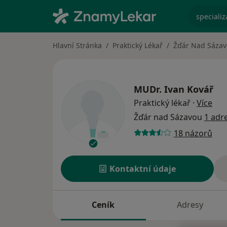
specializ
Hlavní Stránka
Praktický Lékař
Žďár Nad Sáza
MUDr.
Ivan Kovář
o sp
Praktický lékař
·
Více
Žďár nad Sázavou
1 adr
18 názorů
Kontaktní údaje
Ceník
Adresy