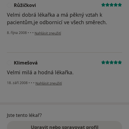
Růžičkovi
R
Velmi dobrá lékařka a má pěkný vztah k
pacientům,je odbornicí ve všech směrech.
podle názoru uživatele Růžičkovi
8. října 2008
•
•
•
Nahlásit zneužití
Klimešová
K
Velmi milá a hodná lékařka.
podle názoru uživatele Klimešová
18. září 2008
•
•
•
Nahlásit zneužití
Jste tento lékař?
Upravit nebo spravovat profil