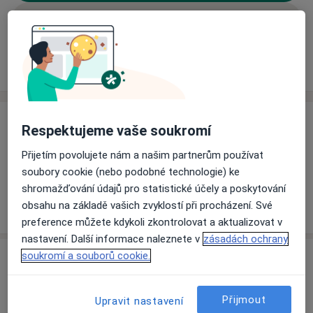
Rezervovat termín
Ceník
Adresy
Názory pacientů (2)
Ceník
Respektujeme vaše soukromí
Informace o službách a cenách nejsou k dispozici
Přijetím povolujete nám a našim partnerům používat
Tento specialista ještě nepřidával žádné informace o
soubory cookie (nebo podobné technologie) ke
svých službách.
shromažďování údajů pro statistické účely a poskytování
obsahu na základě vašich zvyklostí při procházení. Své
preference můžete kdykoli zkontrolovat a aktualizovat v
nastavení. Další informace naleznete v
zásadách ochrany
soukromí a souborů cookie.
Adresa
Praktický lékař pro dospělé
Přijmout
Upravit nastavení
č.d. 134,
Radešínská Svratka 59233