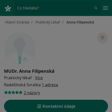
Hla
Co hledáte?
Hlavní Stránka
Praktický Lékař
Anna Filipenská
MUDr.
Anna Filipenská
o specializacích
Praktický lékař
·
Více
Radešínská Svratka
1 adresa
2 názory
Kontaktní údaje