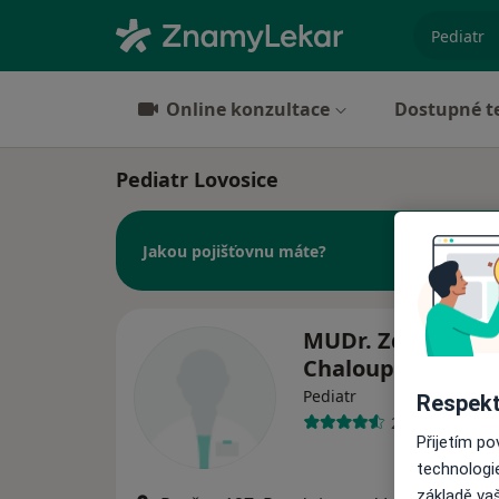
specializ
Online konzultace
Dostupné t
Pediatr Lovosice
Jakou pojišťovnu máte?
MUDr. Zdenka
Chaloupková
Pediatr
Respekt
28 názorů
Přijetím p
technologi
základě vaš