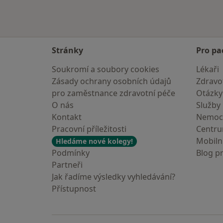
Stránky
Pro pa
Soukromí a soubory cookies
Lékaři
Zásady ochrany osobních údajů
Zdravot
pro zaměstnance zdravotní péče
Otázky
O nás
Služby
Kontakt
Nemoc
Pracovní příležitosti
Centr
Mobilní
Hledáme nové kolegy!
Podmínky
Blog p
Partneři
Jak řadíme výsledky vyhledávání?
Přístupnost