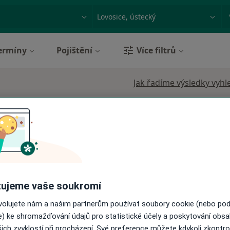
ace, nemoc nebo příjmení
Město nebo region
ermíny
Pojištění
Více filtrů
Jak řadíme výsledky vyhl
Dnes
Zítra
Po
Út
8 Srpen
9 Srpen
10 Srpen
11 Srpe
ujeme vaše soukromí
Online rezervace termínu není k dispozic
ovolujete nám a našim partnerům používat soubory cookie (nebo po
e) ke shromažďování údajů pro statistické účely a poskytování obs
Rezervovat termín
ich zvyklostí při procházení. Své preference můžete kdykoli zkontro