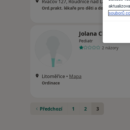
Rvačov 127, Roudnice nad Labem
•
Map
aktualizova
Ord.prakt. lékaře pro děti a dorost
souborů co
Jolana Chvojková
Pediatr
2 názory
Litoměřice
•
Mapa
Ordinace
Předchozí
1
2
3