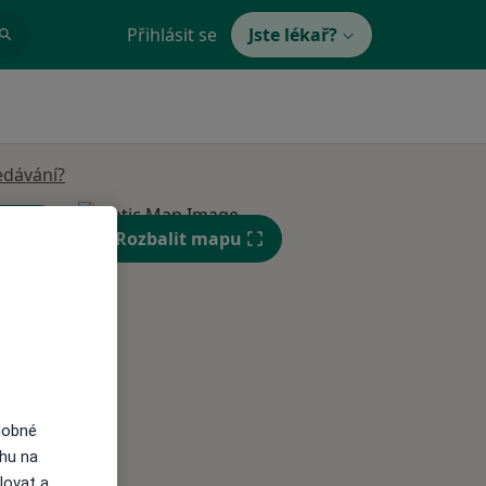
Přihlásit se
Jste lékař?
edávání?
Rozbalit mapu
St
Čt
Pá
n
12 Srpen
13 Srpen
14 Srpen
i
dobné
ahu na
lovat a