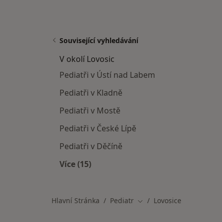
Související vyhledávání
V okolí Lovosic
Pediatři v Ústí nad Labem
Pediatři v Kladně
Pediatři v Mostě
Pediatři v České Lípě
Pediatři v Děčíně
Více (15)
Více v kategorii: V okolí Lovosic
Hlavní Stránka
Pediatr
Lovosice
Změna města