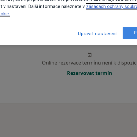
a
t v nastavení. Další informace naleznete v
zásadách ochrany soukr
okie.
P
Upravit nastavení
Dnes
Zítra
Po
Út
8 Srpen
9 Srpen
10 Srpen
11 Srpe
Online rezervace termínu není k dispozic
Rezervovat termín