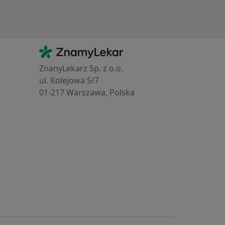
Kontakt
ZnamyLekar - Hlavní stránka
ZnanyLekarz Sp. z o.o.
ul. Kolejowa 5/7
01-217 Warszawa, Polska