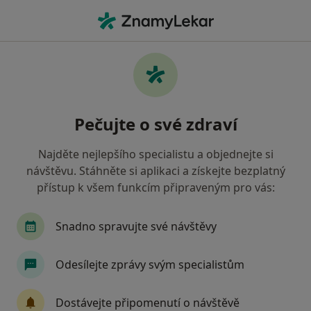
Hla
Pediatr • Kralupy nad Vltavou, středočeský
Filtry
Mapa
Pediatr Kralupy nad Vltavou
Pečujte o své zdraví
Jak řadíme výsledky vyhledávání?
Najděte nejlepšího specialistu a objednejte si
návštěvu. Stáhněte si aplikaci a získejte bezplatný
Jakou pojišťovnu máte?
přístup k všem funkcím připraveným pro vás:
Zdravotní pojišťovna ministerstva vnitra ČR
V
Snadno spravujte své návštěvy
Odesílejte zprávy svým specialistům
Dostávejte připomenutí o návštěvě