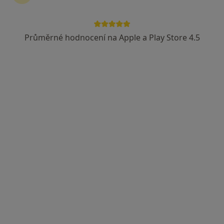
Průměrné hodnocení na Apple a Play Store 4.5
MUDr. Štěpánka Stiborová
Pediatr
25 názorů
Lovosická 440/40, Praha
•
Mapa
Poliklinika Prosek a.s.
Tento specialista nenabízí online rezervaci termínu na této adrese.
Rezervovat termín