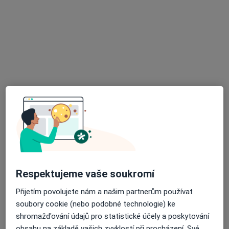
Václav Holý
Pediatr
23 názorů
Mazurská 484/2, Praha
•
Mapa
Poliklinika Mazurská
Tento specialista nenabízí online rezervaci termínu na této adrese.
Rezervovat termín
Respektujeme vaše soukromí
Přijetím povolujete nám a našim partnerům používat
soubory cookie (nebo podobné technologie) ke
MUDr. Milena Nováková
shromažďování údajů pro statistické účely a poskytování
Pediatr
obsahu na základě vašich zvyklostí při procházení. Své