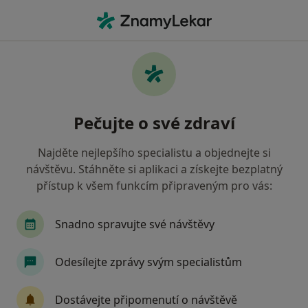
Hla
Pediatr • Kralupy nad Vltavou, středočeský
Filtry
• 1
Mapa
Doporučení pediatři s Zaměstnanecká
Pečujte o své zdraví
pojišťovna Škoda Kralupy nad Vltavou
Jak řadíme výsledky vyhledávání?
Najděte nejlepšího specialistu a objednejte si
návštěvu. Stáhněte si aplikaci a získejte bezplatný
přístup k všem funkcím připraveným pro vás:
Snadno spravujte své návštěvy
Odesílejte zprávy svým specialistům
MUDr. Zuzana Gelbičová
Dostávejte připomenutí o návštěvě
Pediatr