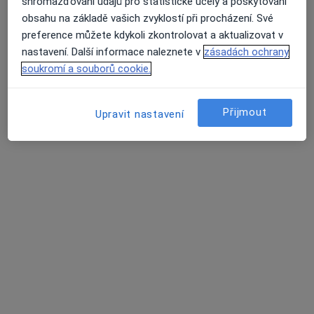
shromažďování údajů pro statistické účely a poskytování
MUDr. Martina Mothejlová
obsahu na základě vašich zvyklostí při procházení. Své
Tento specialista nenabízí online rezervaci termínu na této adrese.
preference můžete kdykoli zkontrolovat a aktualizovat v
nastavení. Další informace naleznete v
zásadách ochrany
Rezervovat termín
soukromí a souborů cookie.
Přijmout
Upravit nastavení
MUDr. Gabriela Hrubešová
Pediatr
16 názorů
Lovosická 440/40, Praha
•
Mapa
Poliklinika Prosek a.s.