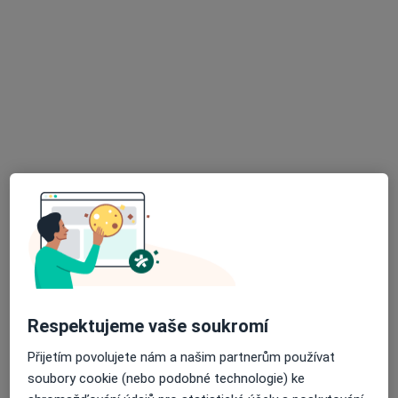
Lovosická 440/40, Praha
•
Mapa
Poliklinika Prosek a.s.
Tento specialista nenabízí online rezervaci termínu na této adrese.
Rezervovat termín
MUDr. Martina Mothejlová
Respektujeme vaše soukromí
Pediatr
6 názorů
Přijetím povolujete nám a našim partnerům používat
soubory cookie (nebo podobné technologie) ke
J. Vrby 519, Kladno
•
Mapa