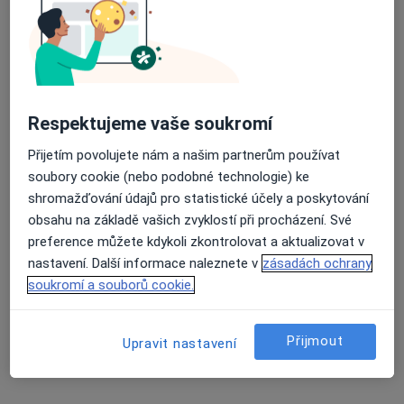
9 názorů
Na Chmelnici 10, Olomouc
•
Mapa
Průměrné hodnocení na Apple a Play Store 4.5
Praktický lékař pro děti a dorost
Tento specialista nenabízí online rezervaci termínu na této adrese.
Respektujeme vaše soukromí
Rezervovat termín
Přijetím povolujete nám a našim partnerům používat
soubory cookie (nebo podobné technologie) ke
shromažďování údajů pro statistické účely a poskytování
obsahu na základě vašich zvyklostí při procházení. Své
preference můžete kdykoli zkontrolovat a aktualizovat v
nastavení. Další informace naleznete v
zásadách ochrany
soukromí a souborů cookie.
Přijmout
MUDr. Olga Štěpánková
Upravit nastavení
Pediatr
Prostějovská 12, Bedihošť
•
Mapa