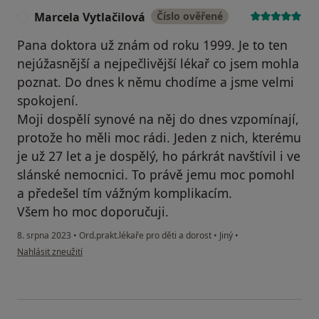
Marcela Vytlačilová
Číslo ověřené
M
Pana doktora už znám od roku 1999. Je to ten
nejúžasnější a nejpečlivější lékař co jsem mohla
poznat. Do dnes k němu chodíme a jsme velmi
spokojení.
Moji dospělí synové na něj do dnes vzpomínají,
protože ho měli moc rádi. Jeden z nich, kterému
je už 27 let a je dospělý, ho párkrát navštívil i ve
slánské nemocnici. To právě jemu moc pomohl
a předešel tím vážným komplikacím.
Všem ho moc doporučuji.
8. srpna 2023
•
Ord.prakt.lékaře pro děti a dorost
•
Jiný
•
podle názoru uživatele Marcela Vytlačilová
Nahlásit zneužití