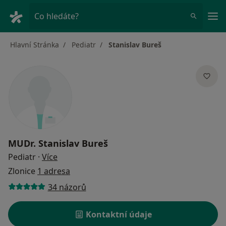
Hla
Co hledáte?
Hlavní Stránka
Pediatr
Stanislav Bureš
MUDr.
Stanislav Bureš
o specializacích
Pediatr
·
Více
Zlonice
1 adresa
34 názorů
Kontaktní údaje