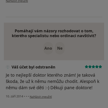
Nahlásit zneužití
Pomáhají vám názory rozhodovat o tom,
kterého specialistu nebo ordinaci navštívit?
Ano
Ne
Váš účet byl odstraněn
Je to nejlepší doktor kterého znám! Je taková
škoda, že už k němu nemůžu chodit. Alespoň k
němu dám své děti :-) Děkuji pane doktore!
podle názoru uživatele Váš účet byl odstraněn
10. září 2014
•
•
•
Nahlásit zneužití