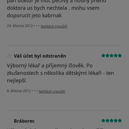
pan doktor je moc peclivy a hodny jineho
doktora us bych nechtela , mohu vsem
doporucit jeto kabrnak
podle názoru uživatele nikola
29. března 2012
•
•
•
Nahlásit zneužití
Váš účet byl odstraněn
Výborný lékař a příjemný člověk. Po
zkušenostech s několika dětskými lékaři - ten
nejlepší.
podle názoru uživatele Váš účet byl odstraněn
8. března 2012
•
•
•
Nahlásit zneužití
Bráborec
B