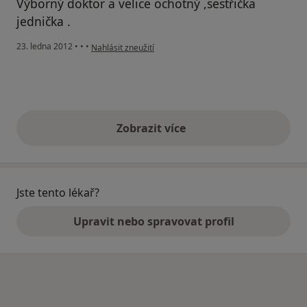
Výborný doktor a velice ochotný ,sestřička
jednička .
podle názoru uživatele Bráborec
23. ledna 2012
•
•
•
Nahlásit zneužití
Zobrazit více
výše uvedené názory
Jste tento lékař?
Upravit nebo spravovat profil