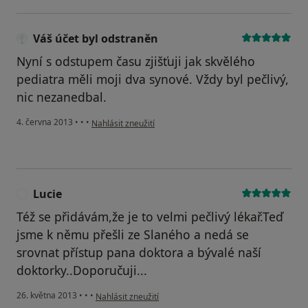
Váš účet byl odstraněn
Nyní s odstupem času zjišťuji jak skvělého
pediatra měli moji dva synové. Vždy byl pečlivý,
nic nezanedbal.
podle názoru uživatele Váš účet byl odstraněn
4. června 2013
•
•
•
Nahlásit zneužití
Lucie
L
Též se přidávám,že je to velmi pečlivý lékař.Teď
jsme k němu přešli ze Slaného a nedá se
srovnat přístup pana doktora a bývalé naší
doktorky..Doporučuji...
podle názoru uživatele Lucie
26. května 2013
•
•
•
Nahlásit zneužití