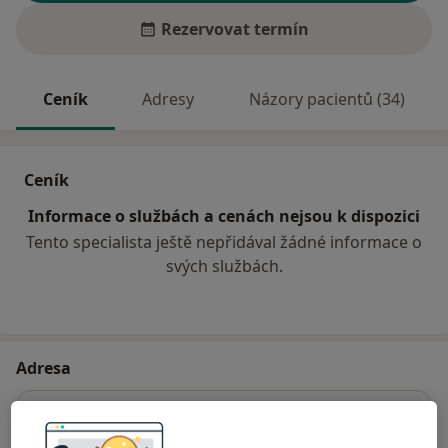
Rezervovat termín
Ceník
Adresy
Názory pacientů (34)
Ceník
Informace o službách a cenách nejsou k dispozici
Tento specialista ještě nepřidával žádné informace o
svých službách.
Adresa
Ord.prakt.lékaře pro děti a dorost
Nádražní 357,
Zlonice 27371