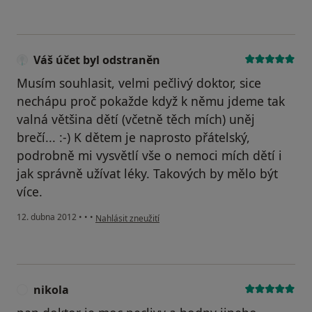
Váš účet byl odstraněn
Musím souhlasit, velmi pečlivý doktor, sice
nechápu proč pokažde když k němu jdeme tak
valná většina dětí (včetně těch mích) uněj
brečí... :-) K dětem je naprosto přátelský,
podrobně mi vysvětlí vše o nemoci mích dětí i
jak správně užívat léky. Takových by mělo být
více.
podle názoru uživatele Váš účet byl odstraněn
12. dubna 2012
•
•
•
Nahlásit zneužití
nikola
N