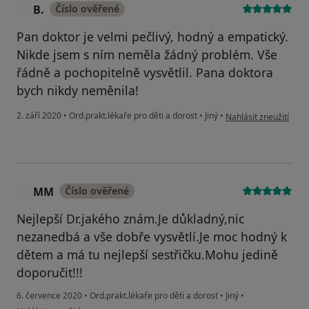
B.
Číslo ověřené
B
Pan doktor je velmi pečlivý, hodný a empatický.
Nikde jsem s ním neměla žádný problém. Vše
řádně a pochopitelně vysvětlil. Pana doktora
bych nikdy neměnila!
podle názoru uživatel
2. září 2020
•
Ord.prakt.lékaře pro děti a dorost
•
Jiný
•
Nahlásit zneužití
MM
Číslo ověřené
M
Nejlepší Dr.jakého znám.Je důkladný,nic
nezanedbá a vše dobře vysvětlí.Je moc hodný k
dětem a má tu nejlepší sestřičku.Mohu jedině
doporučit!!!
6. července 2020
•
Ord.prakt.lékaře pro děti a dorost
•
Jiný
•
podle názoru uživatele MM