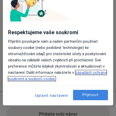
Přiblížit mapu
se otevře v nové záložce
Dostupnost
Na této adrese online kalendář není aktivní
Respektujeme vaše soukromí
Co mám v takové situaci udělat?
Přijetím povolujete nám a našim partnerům používat
soubory cookie (nebo podobné technologie) ke
Způsoby platby (soukromé návštěvy)
shromažďování údajů pro statistické účely a poskytování
Na teto adrese lékař přijímá pacienty na pojišťovnu
obsahu na základě vašich zvyklostí při procházení. Své
Detaily
preference můžete kdykoli zkontrolovat a aktualizovat v
nastavení. Další informace naleznete v
zásadách ochrany
soukromí a souborů cookie.
Více
o adrese
Přijmout
Upravit nastavení
Názory
Přidejte svůj názor