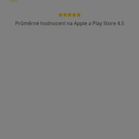
Průměrné hodnocení na Apple a Play Store 4.5
MUDr. Jana Taubová
Pediatr, Diagnostik
E. Krásnohorské 321, Frýdek-Místek
•
Mapa
Ordinace
Tento specialista nenabízí online rezervaci termínu na této adrese.
Rezervovat termín