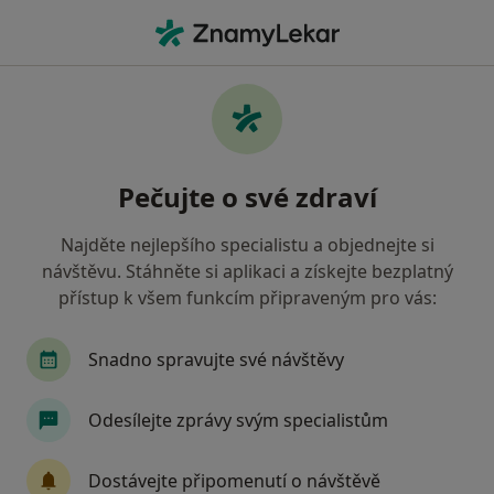
Hla
Pediatr • Karviná, moravskoslezský
Filtry
Mapa
Pediatr Karviná
Pečujte o své zdraví
Jak řadíme výsledky vyhledávání?
Najděte nejlepšího specialistu a objednejte si
návštěvu. Stáhněte si aplikaci a získejte bezplatný
Jakou pojišťovnu máte?
přístup k všem funkcím připraveným pro vás:
Všeobecná zdravotní pojišťovna
Oborová zdra
Snadno spravujte své návštěvy
Odesílejte zprávy svým specialistům
Dostávejte připomenutí o návštěvě