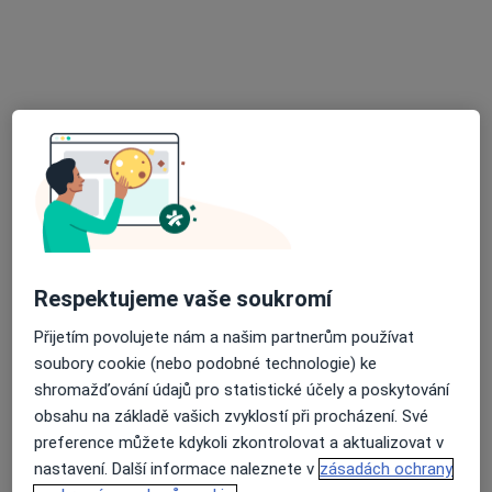
Karviná
•
Mapa
Ordinace
Tento specialista nenabízí online rezervaci termínu na této adrese.
Rezervovat termín
Respektujeme vaše soukromí
Přijetím povolujete nám a našim partnerům používat
soubory cookie (nebo podobné technologie) ke
Barbara Widenková
shromažďování údajů pro statistické účely a poskytování
Pediatr
obsahu na základě vašich zvyklostí při procházení. Své
Karviná
•
Mapa
preference můžete kdykoli zkontrolovat a aktualizovat v
Ordinace
nastavení. Další informace naleznete v
zásadách ochrany