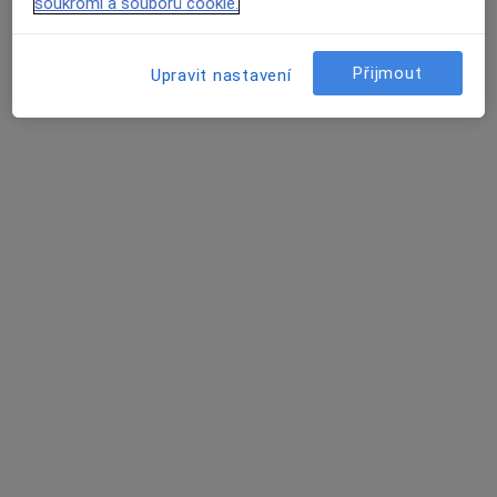
soukromí a souborů cookie.
Tento specialista nenabízí online rezervaci termínu na této adrese.
Rezervovat termín
Přijmout
Upravit nastavení
Libuše Fedáková
Pediatr
Karviná
•
Mapa
Ordinace
Tento specialista nenabízí online rezervaci termínu na této adrese.
Rezervovat termín