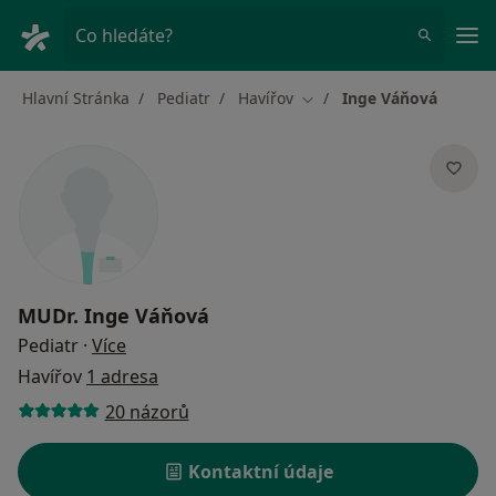
Hla
Co hledáte?
Hlavní Stránka
Pediatr
Havířov
Inge Váňová
Změna města
MUDr.
Inge Váňová
o specializacích
Pediatr
·
Více
Havířov
1 adresa
20 názorů
Kontaktní údaje