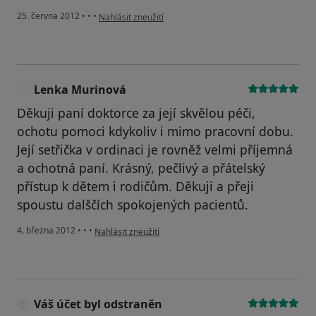
podle názoru uživatele Váš účet byl odstraněn
25. června 2012
•
•
•
Nahlásit zneužití
Lenka Murinová
L
Děkuji paní doktorce za její skvělou péči,
ochotu pomoci kdykoliv i mimo pracovní dobu.
Její setřička v ordinaci je rovněž velmi příjemná
a ochotná paní. Krásný, pečlivý a přátelský
přístup k dětem i rodičům. Děkuji a přeji
spoustu dalščích spokojených pacientů.
podle názoru uživatele Lenka Murinová
4. března 2012
•
•
•
Nahlásit zneužití
Váš účet byl odstraněn