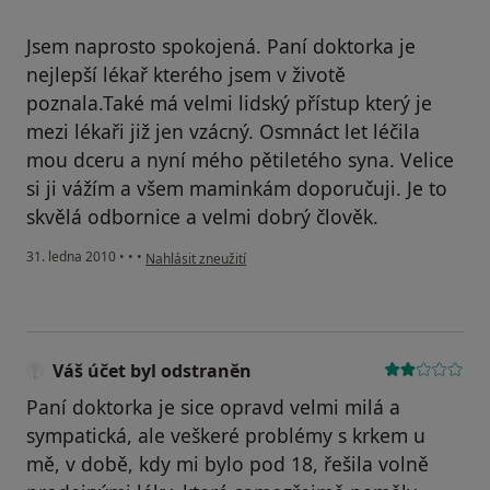
Jsem naprosto spokojená. Paní doktorka je
nejlepší lékař kterého jsem v životě
poznala.Také má velmi lidský přístup který je
mezi lékaři již jen vzácný. Osmnáct let léčila
mou dceru a nyní mého pětiletého syna. Velice
si ji vážím a všem maminkám doporučuji. Je to
skvělá odbornice a velmi dobrý člověk.
podle názoru uživatele Váš účet byl odstraněn
31. ledna 2010
•
•
•
Nahlásit zneužití
Váš účet byl odstraněn
Paní doktorka je sice opravd velmi milá a
sympatická, ale veškeré problémy s krkem u
mě, v době, kdy mi bylo pod 18, řešila volně