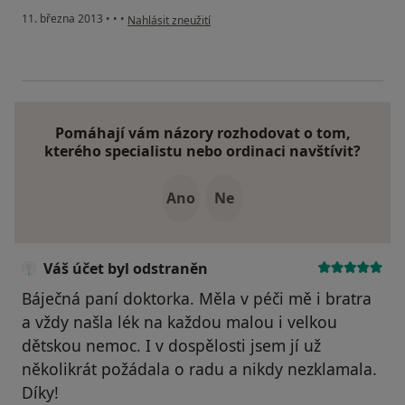
podle názoru uživatele Váš účet byl odstraněn
11. března 2013
•
•
•
Nahlásit zneužití
Pomáhají vám názory rozhodovat o tom,
kterého specialistu nebo ordinaci navštívit?
Ano
Ne
Váš účet byl odstraněn
Báječná paní doktorka. Měla v péči mě i bratra
a vždy našla lék na každou malou i velkou
dětskou nemoc. I v dospělosti jsem jí už
několikrát požádala o radu a nikdy nezklamala.
Díky!