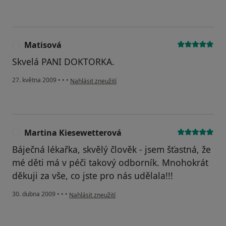
Matisová
M
Skvelá PANI DOKTORKA.
podle názoru uživatele Matisová
27. května 2009
•
•
•
Nahlásit zneužití
Martina Kiesewetterová
M
Báječná lékařka, skvělý člověk - jsem šťastná, že
mé děti má v péči takový odborník. Mnohokrát
děkuji za vše, co jste pro nás udělala!!!
podle názoru uživatele Martina Kiesewetterová
30. dubna 2009
•
•
•
Nahlásit zneužití