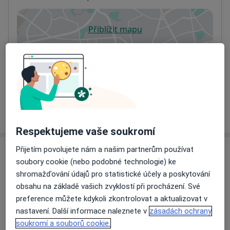
Přiblížit mapu
se otevře v nové záložce
Dostupnost
Na této adrese online kalendář není aktivní
Co mám v takové situaci udělat?
Více
o adrese
Respektujeme vaše soukromí
Přijetím povolujete nám a našim partnerům používat
Názory
soubory cookie (nebo podobné technologie) ke
shromažďování údajů pro statistické účely a poskytování
Přidejte svůj názor
obsahu na základě vašich zvyklostí při procházení. Své
preference můžete kdykoli zkontrolovat a aktualizovat v
nastavení. Další informace naleznete v
zásadách ochrany
soukromí a souborů cookie.
20 názorů