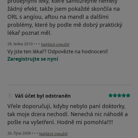
prodejnými léky, které samozřejmě neměly
žádný efekt, takže jsem pokaždé skončila na
ORL s angíou, aftou na mandl a dalšími
problémy, které by podle mě dobrý praktický
lékař poznat měl.
podle názoru uživatele Váš účet byl odstraněn
28. ledna 2010
•
•
•
Nahlásit zneužití
Vy jste ten lékař? Odpovězte na hodnocení!
Zaregistrujte se nyní
Váš účet byl odstraněn
Vřele doporučuji, kdyby nebylo paní doktorky,
tak moje dcera nechodí. Nenechá nic náhodě a
pošle na vyšetření. Hodně mi pomohla!!!!
podle názoru uživatele Váš účet byl odstraněn
26. října 2009
•
•
•
Nahlásit zneužití