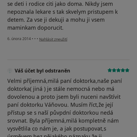
se deti i rodice citi jako doma. Nikdy jsem
nepoznala lekare s tak skvelym pristupem k
detem. Za vse ji dekuji a mohu ji vsem
maminkam doporucit.
podle názoru uživatele Váš účet byl odstraněn
6. února 2014
•
•
•
Nahlásit zneužití
Váš účet byl odstraněn
Velmi příjemná,milá paní doktorka,naše paní
doktorka( jiná ) je stále nemocná nebo má
dovolenou a proto jsem byli nuceni navštívit
paní doktorku Váňovou. Musím říct,že její
přístup se s naší půvpdní doktorkou nedá
srovnat. Byla příjemná,milá kompletně nám
vysvětlila co nám je, a jak postupovat,s
úsměvem,bez nějakého náznaku,že ji