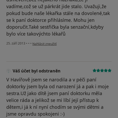
vadíme,což se už párkrát jide stalo. Uvažuji,že
pokud bude naše lékařka stále na dovolené,tak
se k paní doktorce přihlásíme. Mohu jen
doporučit.Také sestřička byla senzační,kdyby
bylo více takovýchto lékařů
podle názoru uživatele Váš účet byl odstraněn
25. září 2013
•
•
•
Nahlásit zneužití
Váš účet byl odstraněn
V Havířově jsem se narodila a v péči paní
doktorky jsem byla od narození já a pak i moje
sestra.Už jako dítě jsem paní doktorku měla
velice ráda a jelikož se mi líbí její přístup k
dětem,i já k ní nyní chodím se svými dětmi a
jsme opravdu spokojeni :-)