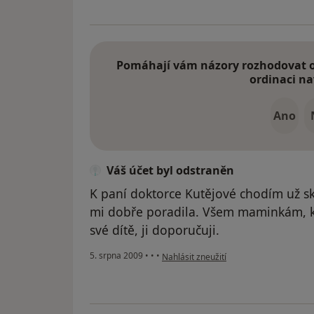
Pomáhají vám názory rozhodovat o 
ordinaci na
Ano
Váš účet byl odstraněn
K paní doktorce Kutějové chodím už s
mi dobře poradila. Všem maminkám, kt
své dítě, ji doporučuji.
podle názoru uživatele Váš účet byl od
5. srpna 2009
•
•
•
Nahlásit zneužití