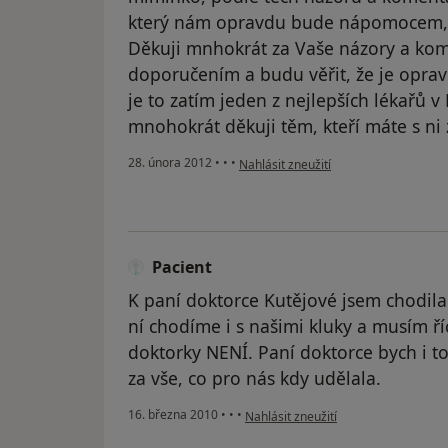
který nám opravdu bude nápomocem, k
Děkuji mnhokrát za Vaše názory a kom
doporučením a budu věřit, že je opravd
je to zatím jeden z nejlepších lékařů v 
mnohokrát děkuji těm, kteří máte s n
podle názoru uživatele Váš účet byl o
28. února 2012
•
•
•
Nahlásit zneužití
Pacient
K paní doktorce Kutějové jsem chodila 
ní chodíme i s našimi kluky a musím říc
doktorky NENÍ. Paní doktorce bych i t
za vše, co pro nás kdy udělala.
podle názoru uživatele Pacient
16. března 2010
•
•
•
Nahlásit zneužití