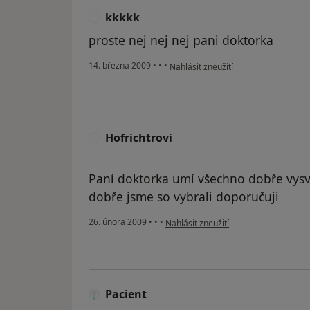
kkkkk
K
proste nej nej nej pani doktorka
podle názoru uživatele kkkkk
14. března 2009
•
•
•
Nahlásit zneužití
Hofrichtrovi
H
Paní doktorka umí všechno dobře vysvě
dobře jsme so vybrali doporučuji
podle názoru uživatele Hofrichtrovi
26. února 2009
•
•
•
Nahlásit zneužití
Pacient