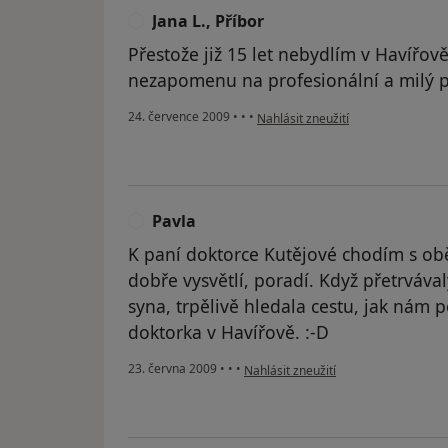
Jana L., Příbor
J
Přestože již 15 let nebydlím v Havířově
nezapomenu na profesionální a milý p
podle názoru uživatele Jana L., Pří
24. července 2009
•
•
•
Nahlásit zneužití
Pavla
P
K paní doktorce Kutějové chodím s oběm
dobře vysvětlí, poradí. Když přetrváv
syna, trpělivě hledala cestu, jak nám 
doktorka v Havířově. :-D
podle názoru uživatele Pavla
23. června 2009
•
•
•
Nahlásit zneužití