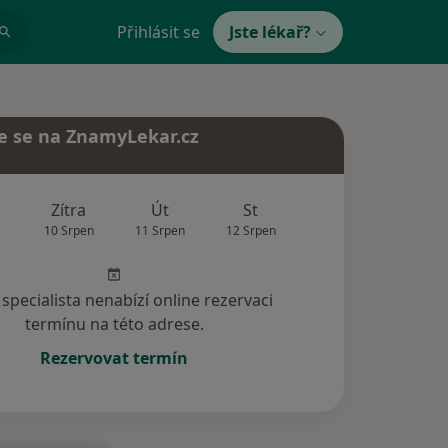
Přihlásit se
Jste lékař?
e se na ZnamyLekar.cz
Zítra
Út
St
Čt
Pá
10 Srpen
11 Srpen
12 Srpen
13 Srpen
14 Srp
specialista nenabízí online rezervaci
termínu na této adrese.
Rezervovat termín