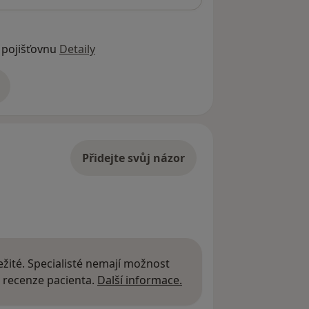
 pojišťovnu
Detaily
adrese
Přidejte svůj názor
žité. Specialisté nemají možnost
Další informace o názor
 recenze pacienta.
Další informace.