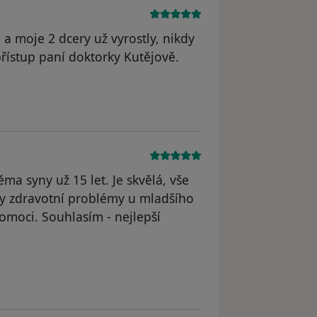
 a moje 2 dcery už vyrostly, nikdy
řístup paní doktorky Kutějově.
bor
a syny už 15 let. Je skvělá, vše
aly zdravotní problémy u mladšího
pomoci. Souhlasím - nejlepší