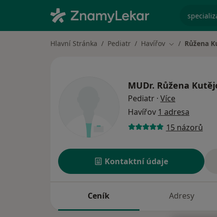
specializ
Hlavní Stránka
Pediatr
Havířov
Růžena K
Změna města
MUDr.
Růžena Kutěj
o specializ
Pediatr
·
Více
Havířov
1 adresa
15 názorů
Kontaktní údaje
Ceník
Adresy