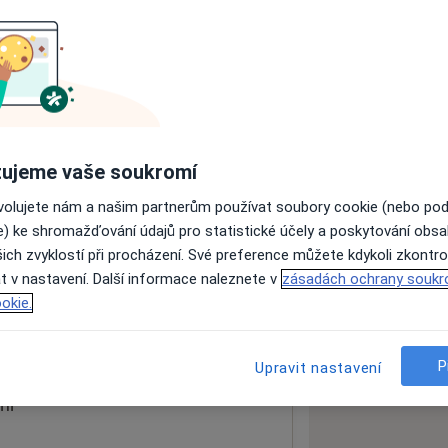
ách nejsou k dispozici
ádné informace o svých službách.
ujeme vaše soukromí
ovolujete nám a našim partnerům používat soubory cookie (nebo po
e) ke shromažďování údajů pro statistické účely a poskytování obs
ich zvyklostí při procházení. Své preference můžete kdykoli zkontro
t v nastavení. Další informace naleznete v
zásadách ochrany soukr
okie.
 mapu
 otevře v nové záložce
P
Upravit nastavení
ní