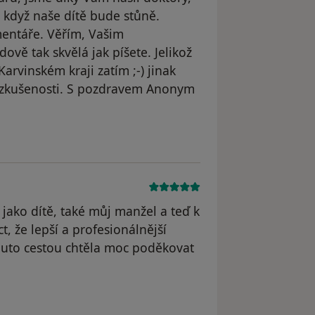
dyž naše dítě bude stůně.
entáře. Věřím, Vašim
ově tak skvělá jak píšete. Jelikož
Karvinském kraji zatím ;-) jinak
i zkušenosti. S pozdravem Anonym
dstraněn
jako dítě, také můj manžel a teď k
t, že lepší a profesionálnější
outo cestou chtěla moc poděkovat