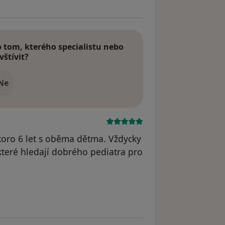
tom, kterého specialistu nebo
vštívit?
Ne
koro 6 let s oběma dětma. Vždycky
eré hledají dobrého pediatra pro
straněn