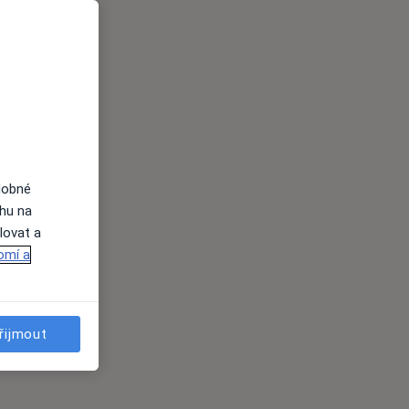
dobné
ahu na
lovat a
omí a
řijmout