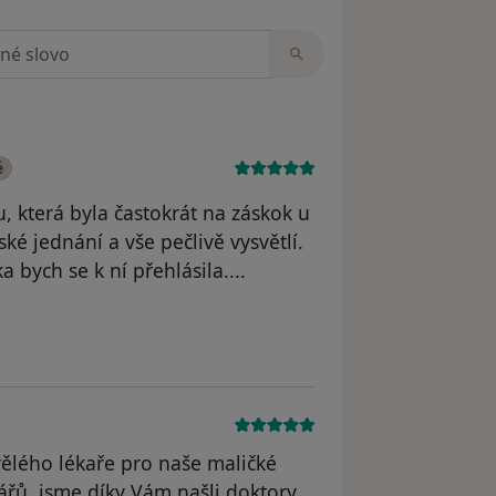
zorech
é
, která byla častokrát na záskok u
ké jednání a vše pečlivě vysvětlí.
bych se k ní přehlásila....
 odstraněn
ělého lékaře pro naše maličké
řů, jsme díky Vám našli doktory,