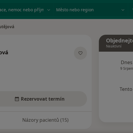
ace, nemoc nebo příjmení
Město nebo region
utějová
Objednejt
Neaktivní
ová
acích
Dnes
9 Srpen
Tento 
Rezervovat termín
Názory pacientů (15)