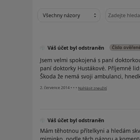
Hledejte v ná
Váš účet byl odstraněn
Číslo ověřen
Jsem velmi spokojená s paní doktorkou
paní doktorky Hustákové. Příjemné lids
Škoda že nemá svoji ambulanci, hnedka 
podle názoru uživatele Váš účet byl
2. července 2014
•
•
•
Nahlásit zneužití
Váš účet byl odstraněn
Mám těhotnou přítelkyni a hledám skv
miminko, podle těch názoru a komentá