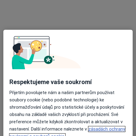
MUDr. Hana Pastrňáková
Pediatr
18 názorů
Moravská 29/497, Havířov
•
Mapa
Praktický lékař pro děti a dorost
Tento specialista nenabízí online rezervaci termínu na této adrese.
Rezervovat termín
Respektujeme vaše soukromí
Přijetím povolujete nám a našim partnerům používat
soubory cookie (nebo podobné technologie) ke
shromažďování údajů pro statistické účely a poskytování
obsahu na základě vašich zvyklostí při procházení. Své
preference můžete kdykoli zkontrolovat a aktualizovat v
MUDr. Ludmila Kalužová
nastavení. Další informace naleznete v
zásadách ochrany
Pediatr