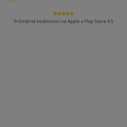
Průměrné hodnocení na Apple a Play Store 4.5
Danuše Nytrová
Pediatr
17 názorů
E. Destinové 1c, Havířov
•
Mapa
Praktický lékař pro děti a dorost
Tento specialista nenabízí online rezervaci termínu na této adrese.
Rezervovat termín