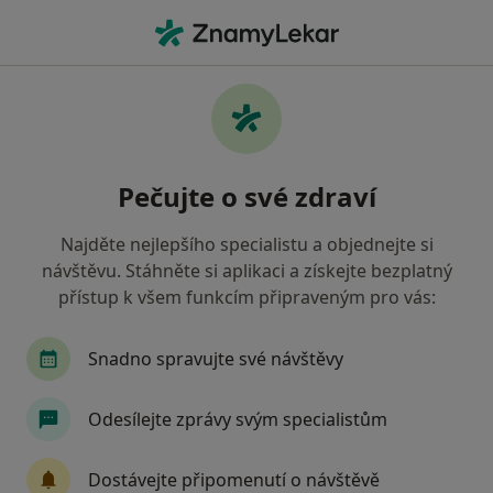
Hla
Pediatr • Karviná, moravskoslezský
Filtry
Mapa
Pediatr Karviná
Pečujte o své zdraví
Jak řadíme výsledky vyhledávání?
Najděte nejlepšího specialistu a objednejte si
návštěvu. Stáhněte si aplikaci a získejte bezplatný
Jakou pojišťovnu máte?
přístup k všem funkcím připraveným pro vás:
Všeobecná zdravotní pojišťovna
Oborová zdra
Snadno spravujte své návštěvy
Odesílejte zprávy svým specialistům
Dostávejte připomenutí o návštěvě