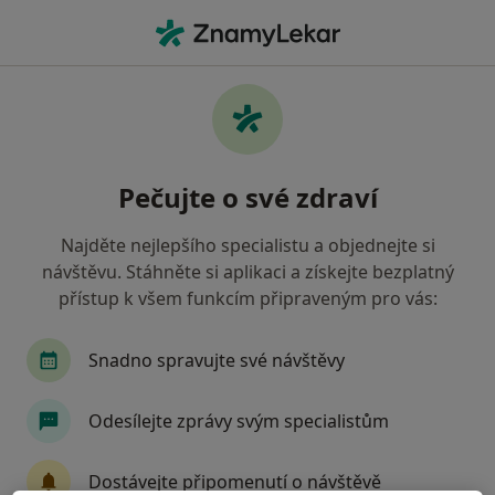
Hla
Co hledáte?
Hlavní Stránka
Služby
Propíchnutí
Propíchnutí - informace,
Pečujte o své zdraví
specialisté, otázky a odpovědi
Najděte nejlepšího specialistu a objednejte si
návštěvu. Stáhněte si aplikaci a získejte bezplatný
přístup k všem funkcím připraveným pro vás:
Informace
Snadno spravujte své návštěvy
Odborníci
Odesílejte zprávy svým specialistům
Dostávejte připomenutí o návštěvě