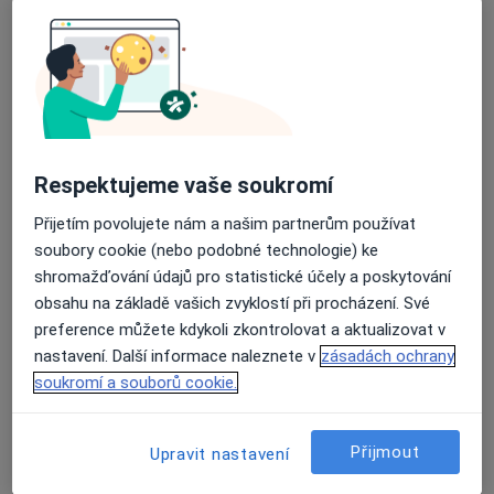
David Vencour
Internista
Průměrné hodnocení na Apple a Play Store 4.5
Boršov nad Vltavou
Jitka Pokorná
Respektujeme vaše soukromí
Internista
Přijetím povolujete nám a našim partnerům používat
Braňany
soubory cookie (nebo podobné technologie) ke
shromažďování údajů pro statistické účely a poskytování
Eva Kotulánová
obsahu na základě vašich zvyklostí při procházení. Své
preference můžete kdykoli zkontrolovat a aktualizovat v
Internista
nastavení. Další informace naleznete v
zásadách ochrany
Braňany
soukromí a souborů cookie.
Maria Stříbrná
Přijmout
Upravit nastavení
Internista