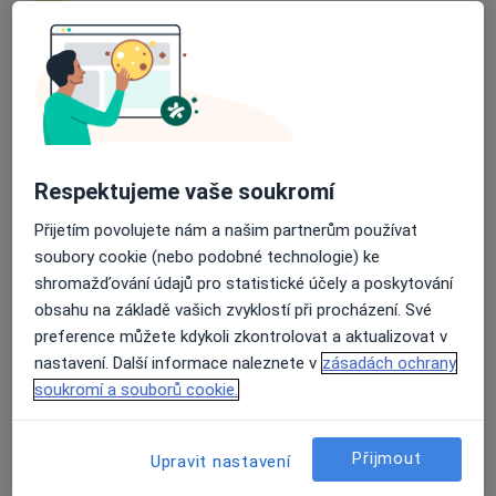
David Vencour
Průměrné hodnocení na Apple a Play Store 4.5
Internista
Boršov nad Vltavou
Jitka Pokorná
Respektujeme vaše soukromí
Přijetím povolujete nám a našim partnerům používat
Internista
soubory cookie (nebo podobné technologie) ke
Braňany
shromažďování údajů pro statistické účely a poskytování
obsahu na základě vašich zvyklostí při procházení. Své
Eva Kotulánová
preference můžete kdykoli zkontrolovat a aktualizovat v
nastavení. Další informace naleznete v
zásadách ochrany
Internista
soukromí a souborů cookie.
Braňany
Přijmout
Upravit nastavení
Maria Stříbrná