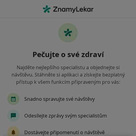
Hla
Co hledáte?
Hlavní Stránka
Služby
Digitální Rektální Vyšetření
Digitální rektální vyšetření -
Pečujte o své zdraví
informace, specialisté, otázky a
odpovědi
Najděte nejlepšího specialistu a objednejte si
návštěvu. Stáhněte si aplikaci a získejte bezplatný
přístup k všem funkcím připraveným pro vás:
Snadno spravujte své návštěvy
Informace
Odesílejte zprávy svým specialistům
Odborníci
Dostávejte připomenutí o návštěvě