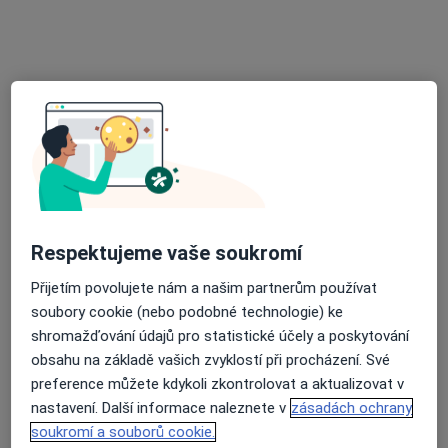
Vojenská Nemocnice Brno
·
Více
Ortoped, Chirurg, Dermatolog
6 názorů
Zábrdovická 3, Brno
•
Mapa
Vojenská Nemocnice Brno
Tato klinika nemá specialisty s dostupnými termíny v online kalendáři
Zobrazit profil
Respektujeme vaše soukromí
Přijetím povolujete nám a našim partnerům používat
soubory cookie (nebo podobné technologie) ke
shromažďování údajů pro statistické účely a poskytování
obsahu na základě vašich zvyklostí při procházení. Své
preference můžete kdykoli zkontrolovat a aktualizovat v
nastavení. Další informace naleznete v
zásadách ochrany
RECENS s.r.o. ortopedie a rehabilitace
soukromí a souborů cookie.
Ortoped