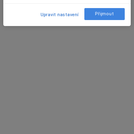
1 názor
Přijmout
Upravit nastavení
Vackova 8, Brno
•
Mapa
RECENS s.r.o. ortopedie a rehabilitace
Tato klinika nemá specialisty s dostupnými termíny v online kalendáři
Zobrazit profil
QUATTROMEDICA s.r.o.
·
Více
Ortoped, Chirurg, Diagnostik
6 názorů