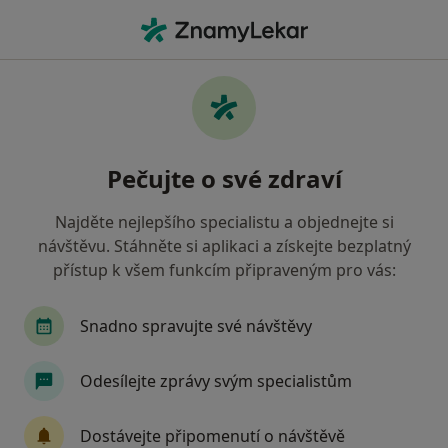
Hla
Ortoped • Brno-sever, Brno, jihomoravský
Filtry
Mapa
Ortoped, Brno-sever, Brno
Pečujte o své zdraví
Jak řadíme výsledky vyhledávání?
Najděte nejlepšího specialistu a objednejte si
návštěvu. Stáhněte si aplikaci a získejte bezplatný
Jakou pojišťovnu máte?
přístup k všem funkcím připraveným pro vás:
Všeobecná zdravotní pojišťovna
Zdravotní poj
Snadno spravujte své návštěvy
Odesílejte zprávy svým specialistům
Dostávejte připomenutí o návštěvě