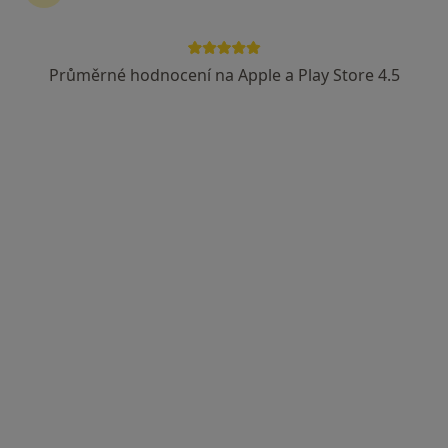
Průměrné hodnocení na Apple a Play Store 4.5
Poliklinika Zahradníkova
·
Více
Ortoped, Alergolog, Chirurg
110 názorů
Zahradníkova 494/2, Brno
•
Mapa
Poliklinika Zahradníkova
Tato klinika nemá specialisty s dostupnými termíny v online kalendáři
Zobrazit profil