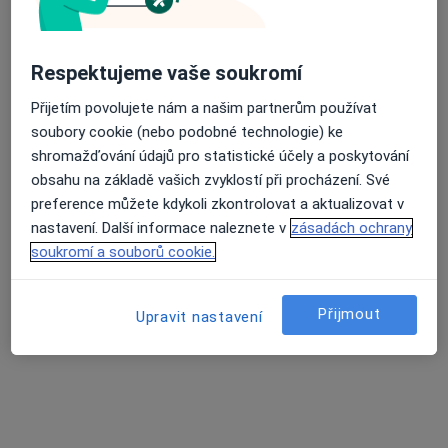
MUDr. Marcela Růžičková
Respektujeme vaše soukromí
Ortodontista
Přijetím povolujete nám a našim partnerům používat
škol.ordinace ZŠ, Police nad Metují
•
Mapa
soubory cookie (nebo podobné technologie) ke
Sam. ord. lékaře spec. - ortodoncie
shromažďování údajů pro statistické účely a poskytování
Tento specialista nenabízí online rezervaci termínu na této adrese.
obsahu na základě vašich zvyklostí při procházení. Své
preference můžete kdykoli zkontrolovat a aktualizovat v
Rezervovat termín
nastavení. Další informace naleznete v
zásadách ochrany
soukromí a souborů cookie.
Přijmout
Upravit nastavení
Ivan Fryček