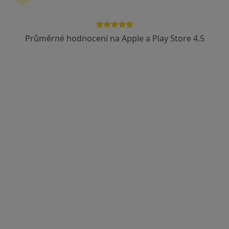
Průměrné hodnocení na Apple a Play Store 4.5
MUDr. Sylva Stejskalová
·
Více
Ortodontista, Zubař, Dentální hygienistka, hygienista
3 názory
Adresa 1
Adresa 2
Adresa 3
nám. Interbrigády 948/4, Praha
•
Mapa
ORTHO POINT s.r.o. - MUDr. Stejskalová Sylva
Tento specialista nenabízí online rezervaci termínu na této adrese.
Rezervovat termín