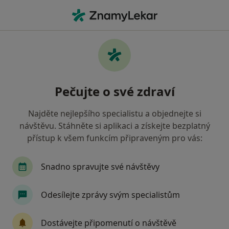
Hla
Ortodontista
Filtry
Mapa
Ortodontista
Pečujte o své zdraví
Jak řadíme výsledky vyhledávání?
Najděte nejlepšího specialistu a objednejte si
návštěvu. Stáhněte si aplikaci a získejte bezplatný
Vyberte město, ve kterém hledáte specialistu
přístup k všem funkcím připraveným pro vás:
Praha
Brno
Plzeň
Ostrava
Opav
Snadno spravujte své návštěvy
Odesílejte zprávy svým specialistům
Dostávejte připomenutí o návštěvě