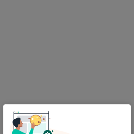
MUDr. Jana Česánková
Ortodontista
Komenského 387, Blatná
•
Mapa
Ortodontická ordinace
Tento specialista nenabízí online rezervaci termínu na této adrese.
Rezervovat termín