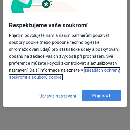
Průměrné hodnocení na Apple a Play Store 4.5
MUDr. Milena Havlová
Respektujeme vaše soukromí
Ortodontista
Přijetím povolujete nám a našim partnerům používat
7 názorů
soubory cookie (nebo podobné technologie) ke
17. listopadu 14, Jihlava
•
Mapa
shromažďování údajů pro statistické účely a poskytování
Ortodoncie
obsahu na základě vašich zvyklostí při procházení. Své
Tento specialista nenabízí online rezervaci termínu na této adrese.
preference můžete kdykoli zkontrolovat a aktualizovat v
nastavení. Další informace naleznete v
zásadách ochrany
Rezervovat termín
soukromí a souborů cookie.
Přijmout
Upravit nastavení