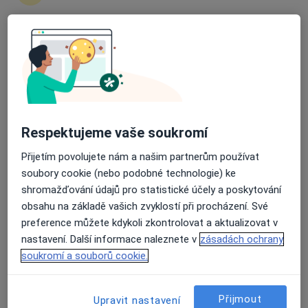
Průměrné hodnocení na Apple a Play Store 4.5
MUDr. Jan Palas
·
Více
Ortodontista
18 názorů
Mikulášská 27, Krnov
•
Mapa
Ortodoncie Krnov
Respektujeme vaše soukromí
Tento specialista nenabízí online rezervaci termínu na této adrese.
Přijetím povolujete nám a našim partnerům používat
soubory cookie (nebo podobné technologie) ke
Rezervovat termín
shromažďování údajů pro statistické účely a poskytování
obsahu na základě vašich zvyklostí při procházení. Své
preference můžete kdykoli zkontrolovat a aktualizovat v
nastavení. Další informace naleznete v
zásadách ochrany
soukromí a souborů cookie.
Přijmout
Upravit nastavení