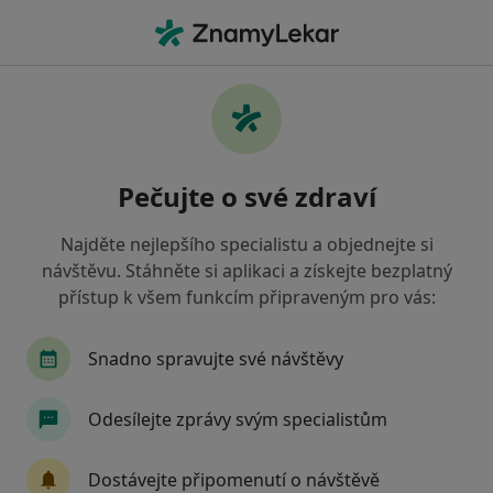
Hla
Ortodontista • Krnov, moravskoslezský
Filtry
Mapa
Ortodontista Krnov
Pečujte o své zdraví
Jak řadíme výsledky vyhledávání?
Najděte nejlepšího specialistu a objednejte si
návštěvu. Stáhněte si aplikaci a získejte bezplatný
Jakou pojišťovnu máte?
přístup k všem funkcím připraveným pro vás:
Všeobecná zdravotní pojišťovna
Vojenská zdra
Snadno spravujte své návštěvy
Odesílejte zprávy svým specialistům
Dostávejte připomenutí o návštěvě