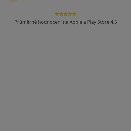
Průměrné hodnocení na Apple a Play Store 4.5
MUDr. Šárka Večerková
Zubař
4 názory
Frýdecká 936/59, Vratimov
•
Mapa
Praktický lékař stomatolog
Tento specialista nenabízí online rezervaci termínu na této adrese.
Rezervovat termín