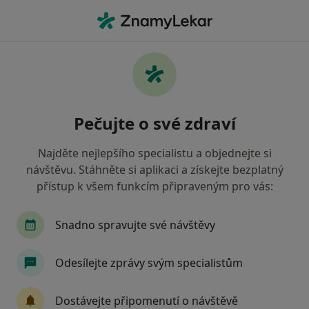
Hla
Karviná, moravskoslezský
Filtry
Mapa
Karviná
Pečujte o své zdraví
Jak řadíme výsledky vyhledávání?
Najděte nejlepšího specialistu a objednejte si
návštěvu. Stáhněte si aplikaci a získejte bezplatný
Jakého specialistu hledáte?
přístup k všem funkcím připraveným pro vás:
Zubař
Praktický lékař
Internista
Gyn
Snadno spravujte své návštěvy
Odesílejte zprávy svým specialistům
Dostávejte připomenutí o návštěvě