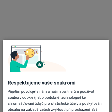
MUDr. Martina Šipulová
Praktický lékař
2 názory
Mírová 1537, Rychvald
•
Mapa
MUDr. Martina Šipulová s.r.o.
Tento specialista nenabízí online rezervaci termínu na této adrese.
Rezervovat termín
Respektujeme vaše soukromí
Přijetím povolujete nám a našim partnerům používat
soubory cookie (nebo podobné technologie) ke
MUDr. Eliška Szeligová
shromažďování údajů pro statistické účely a poskytování
obsahu na základě vašich zvyklostí při procházení. Své
Zubař