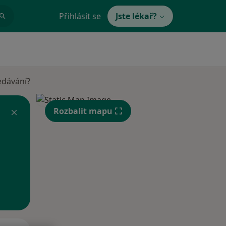
Přihlásit se
Jste lékař?
edávání?
Rozbalit mapu