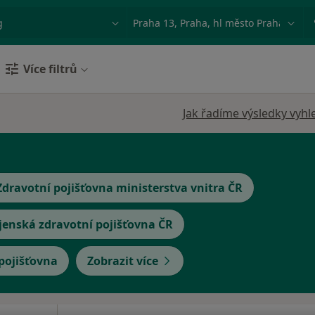
ace, nemoc nebo příjmení
Město nebo region
Více filtrů
Jak řadíme výsledky vyhl
Zdravotní pojišťovna ministerstva vnitra ČR
jenská zdravotní pojišťovna ČR
 pojišťovna
Zobrazit více