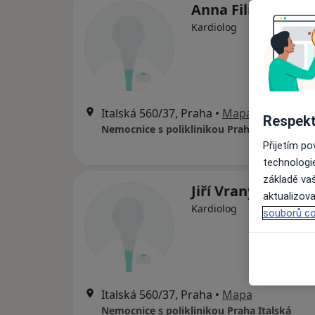
Anna Filipová
Kardiolog
Italská 560/37, Praha
•
Mapa
Respekt
Nemocnice s poliklinikou Praha Italská
Přijetím p
technologi
základě vaš
Jiří Vraný
aktualizova
Kardiolog
souborů co
Italská 560/37, Praha
•
Mapa
Nemocnice s poliklinikou Praha Italská