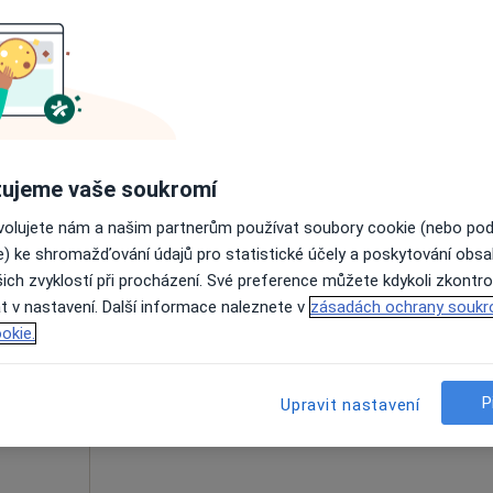
Dnes
Zítra
Po
Út
8 Srpen
9 Srpen
10 Srpen
11 Srpe
Online rezervace termínu není k dispozic
Rezervovat termín
ujeme vaše soukromí
ovolujete nám a našim partnerům používat soubory cookie (nebo po
e) ke shromažďování údajů pro statistické účely a poskytování obs
ich zvyklostí při procházení. Své preference můžete kdykoli zkontro
Dnes
Zítra
Po
Út
t v nastavení. Další informace naleznete v
zásadách ochrany soukr
8 Srpen
9 Srpen
10 Srpen
11 Srpe
okie.
Online rezervace termínu není k dispozic
P
Upravit nastavení
Rezervovat termín