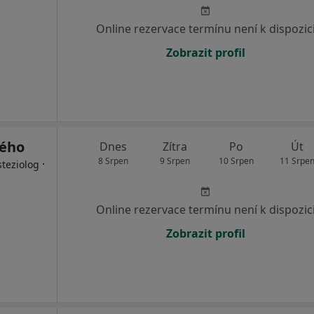
Online rezervace termínu není k dispozic
Zobrazit profil
kého
Dnes
Zítra
Po
Út
8 Srpen
9 Srpen
10 Srpen
11 Srpe
·
steziolog
Online rezervace termínu není k dispozic
Zobrazit profil