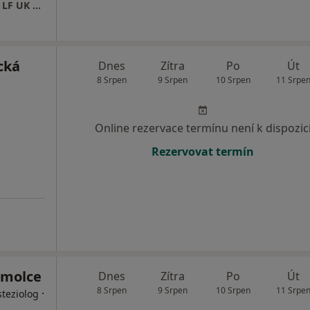
II. interní klinika kardiologie a angiologie 1. LF UK a VFN
cká
Dnes
Zítra
Po
Út
8 Srpen
9 Srpen
10 Srpen
11 Srpe
Online rezervace termínu není k dispozic
Rezervovat termín
omolce
Dnes
Zítra
Po
Út
8 Srpen
9 Srpen
10 Srpen
11 Srpe
·
steziolog