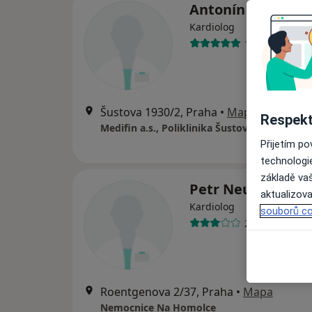
Antonín Martíne
Kardiolog
1 názor
Šustova 1930/2, Praha
•
Mapa
Respekt
Medifin a.s., Poliklinika Šustova
Přijetím p
technologi
základě vaš
Petr Neužil
aktualizova
Kardiolog
souborů co
2 názory
Roentgenova 2/37, Praha
•
Mapa
Nemocnice Na Homolce