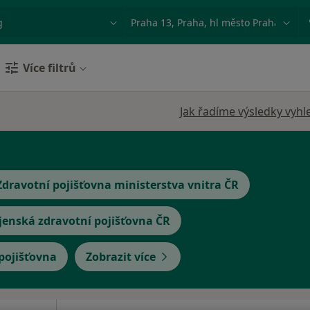
ace, nemoc nebo příjmení
Město nebo region
Více filtrů
Jak řadíme výsledky vyhl
Zdravotní pojišťovna ministerstva vnitra ČR
jenská zdravotní pojišťovna ČR
 pojišťovna
Zobrazit více