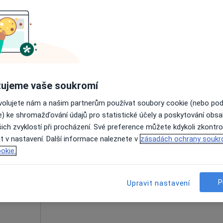
k
Dnes
Zítra
So
Ne
6 Srpen
7 Srpen
8 Srpen
9 Srpen
Online rezervace termínu není k dispozic
Rezervovat termín
ujeme vaše soukromí
ovolujete nám a našim partnerům používat soubory cookie (nebo po
e) ke shromažďování údajů pro statistické účely a poskytování obs
ich zvyklostí při procházení. Své preference můžete kdykoli zkontro
Dnes
Zítra
So
Ne
t v nastavení. Další informace naleznete v
zásadách ochrany soukr
6 Srpen
7 Srpen
8 Srpen
9 Srpen
okie.
Online rezervace termínu není k dispozic
P
Upravit nastavení
Rezervovat termín