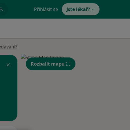
Přihlásit se
Jste lékař?
edávání?
Rozbalit mapu