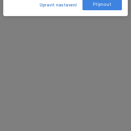
Rezervovat termín
Přijmout
Upravit nastavení
MUDr. Jan Dvořák
Internista
Nad Botičem 34/785, Praha
•
Mapa
Poradenství interní a kardiologie
Tento specialista nenabízí online rezervaci termínu na této adrese.
Rezervovat termín