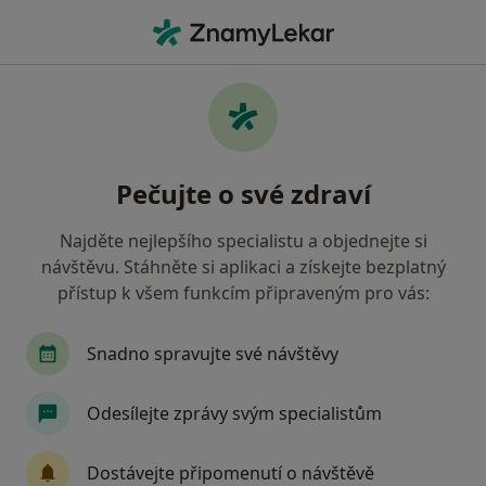
Hla
Internista • Praha, hl město Praha
Filtry
• 1
Mapa
Doporučení internisté s Zaměstnanecká
Pečujte o své zdraví
pojišťovna Škoda Praha
Jak řadíme výsledky vyhledávání?
Najděte nejlepšího specialistu a objednejte si
návštěvu. Stáhněte si aplikaci a získejte bezplatný
přístup k všem funkcím připraveným pro vás:
Snadno spravujte své návštěvy
Odesílejte zprávy svým specialistům
Ludmila Vacíková
Dostávejte připomenutí o návštěvě
Internista