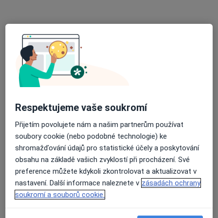
Rezervovat termín
Respektujeme vaše soukromí
MUDr. Eva Dvořáková
Přijetím povolujete nám a našim partnerům používat
Internista
soubory cookie (nebo podobné technologie) ke
shromažďování údajů pro statistické účely a poskytování
Adresa 1
Adresa 2
obsahu na základě vašich zvyklostí při procházení. Své
preference můžete kdykoli zkontrolovat a aktualizovat v
Blanická 25/922, Praha
•
Mapa
nastavení. Další informace naleznete v
zásadách ochrany
Interní ordinace
soukromí a souborů cookie.
Tento specialista nenabízí online rezervaci termínu na této adrese.