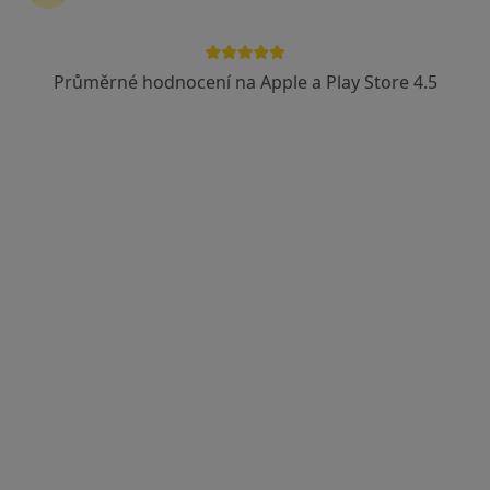
Roentgenova 2/37, Praha
•
Mapa
Nemocnice Na Homolce
Průměrné hodnocení na Apple a Play Store 4.5
Tento specialista nenabízí online rezervaci termínu na této adrese.
Rezervovat termín
MUDr. Marcela Šedivá
Internista, Onkolog, Praktický lékař
Budínova 2, Praha
•
Mapa
Nemocnice na Bulovce