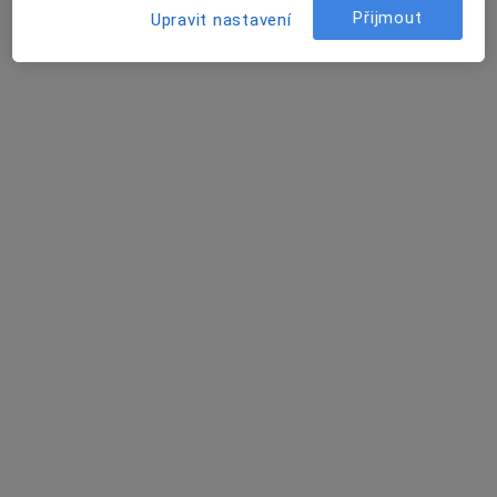
Tento specialista nenabízí online rezervaci termínu na této adrese.
Přijmout
Upravit nastavení
Rezervovat termín
Libuše Balejová
Internista, Diagnostik
I. P. Pavlova 6, Olomouc
•
Mapa
FN Olomouc, Poradna pro urolithiázu a dyslipidémie
Tento specialista nenabízí online rezervaci termínu na této adrese.
Rezervovat termín