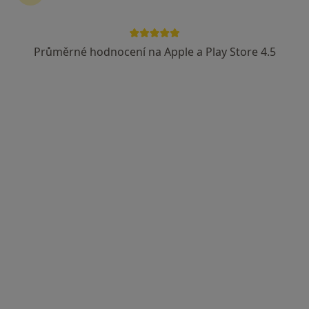
Průměrné hodnocení na Apple a Play Store 4.5
MUDr. Bedřich Schubert
Internista, Praktický lékař
Janáčkova 5, Olomouc
•
Mapa
Moje ambulance a.s., PL pro dospělé
Tento specialista nenabízí online rezervaci termínu na této adrese.
Rezervovat termín