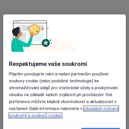
Olomouc
•
Mapa
Ordinace
Tento specialista nenabízí online rezervaci termínu na této adrese.
Rezervovat termín
Respektujeme vaše soukromí
Přijetím povolujete nám a našim partnerům používat
soubory cookie (nebo podobné technologie) ke
shromažďování údajů pro statistické účely a poskytování
obsahu na základě vašich zvyklostí při procházení. Své
Lubomír Dobeš
preference můžete kdykoli zkontrolovat a aktualizovat v
Internista
nastavení. Další informace naleznete v
zásadách ochrany
Olomouc
•
Mapa
soukromí a souborů cookie.
Ordinace