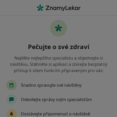
Hla
Internista • Litovel, olomoucký
Filtry
Mapa
Internista Litovel
Pečujte o své zdraví
Jak řadíme výsledky vyhledávání?
Najděte nejlepšího specialistu a objednejte si
návštěvu. Stáhněte si aplikaci a získejte bezplatný
Jakou pojišťovnu máte?
přístup k všem funkcím připraveným pro vás:
Vojenská zdravotní pojišťovna ČR
Revírní bra
Snadno spravujte své návštěvy
Odesílejte zprávy svým specialistům
Dostávejte připomenutí o návštěvě