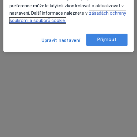
MUDr. Jiří Zvolský
preference můžete kdykoli zkontrolovat a aktualizovat v
·
Více
Gynekolog
nastavení. Další informace naleznete v
zásadách ochrany
713 názorů
soukromí a souborů cookie.
Partyzánská 3, Opava
•
Mapa
Gynekologická Ambulance - MUDr. Jiří Zvolský. Ambulance se nachází v 1.patře zdravotního střediska "KATKA"
Přijmout
Upravit nastavení
Tento specialista nenabízí online rezervaci termínu na této adrese.
Rezervovat termín
MUDr. Michael Kozák
·
Více
Gynekolog