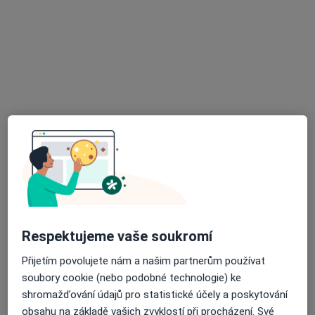
FEMINA PLUS s.r.o.
Tento specialista nenabízí online rezervaci termínu na této adrese.
Rezervovat termín
K dispozici jsou specialisté
Tito specialisté se nacházejí mimo Šumperk,
olomoucký, v oblastech blízkých vašemu
vyhledávání.
Respektujeme vaše soukromí
Přijetím povolujete nám a našim partnerům používat
soubory cookie (nebo podobné technologie) ke
shromažďování údajů pro statistické účely a poskytování
obsahu na základě vašich zvyklostí při procházení. Své