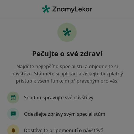
Hla
Gynekolog • Šumperk, olomoucký
Filtry
• 1
Mapa
Doporučení gynekologové s Oborová
Pečujte o své zdraví
zdravotní pojišťovna Šumperk
Jak řadíme výsledky vyhledávání?
Najděte nejlepšího specialistu a objednejte si
návštěvu. Stáhněte si aplikaci a získejte bezplatný
přístup k všem funkcím připraveným pro vás:
Snadno spravujte své návštěvy
Odesílejte zprávy svým specialistům
MUDr. Jiří Krpec
Dostávejte připomenutí o návštěvě
·
Více
Gynekolog