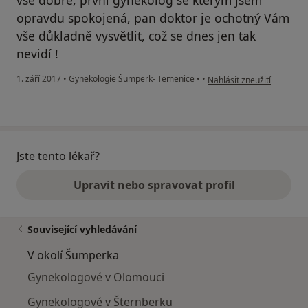
opravdu spokojená, pan doktor je ochotný Vám
vše důkladně vysvětlit, což se dnes jen tak
nevidí !
podle názoru uživatele Kri
1. září 2017
•
Gynekologie Šumperk- Temenice
•
•
Nahlásit zneužití
Jste tento lékař?
Upravit nebo spravovat profil
Související vyhledávání
V okolí Šumperka
Gynekologové v Olomouci
Gynekologové v Šternberku