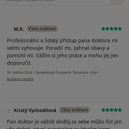
M.K.
Číslo ověřené
M
Profesionální a lidský přístup pana doktora mi
velmi vyhovuje. Poradil mi, zahnal obavy a
pomohl mi. Vážím si jeho práce a mohu jej jen
doporučit.
30. května 2024
•
Gynekologie Šumperk- Temenice
•
Jiný
•
podle názoru uživatele M.K.
Nahlásit zneužití
Kristý Vychodilová
Číslo ověřené
Pan doktor je vážně skvělý,za sebe můžu říct jen
vše dobré, první gynekolog se kterým jsem