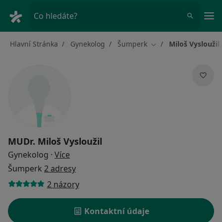
Hla
Co hledáte?
Hlavní Stránka
Gynekolog
Šumperk
Miloš Vysloužil
Změna města
MUDr.
Miloš Vysloužil
o specializacích
Gynekolog
·
Více
Šumperk
2 adresy
2 názory
Kontaktní údaje