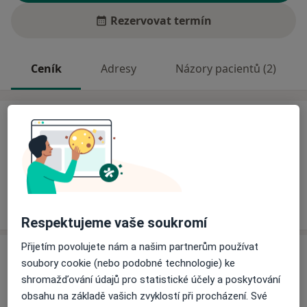
Rezervovat termín
Ceník
Adresy
Názory pacientů (2)
Ceník
Informace o službách a cenách nejsou k dispozici
Tento specialista ještě nepřidával žádné informace o
svých službách.
Respektujeme vaše soukromí
Přijetím povolujete nám a našim partnerům používat
Adresy (2)
soubory cookie (nebo podobné technologie) ke
shromažďování údajů pro statistické účely a poskytování
Adresa 1
Adresa 2
obsahu na základě vašich zvyklostí při procházení. Své