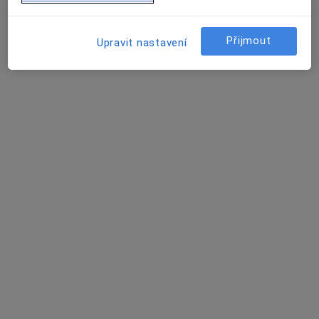
Školská 15, Zábřeh
•
Mapa
Odborný lékař oftalmologie
Přijmout
Upravit nastavení
Tento specialista nenabízí online rezervaci termínu na této adrese.
Rezervovat termín
MUDr. Kateřina Šinclová
Oční lékař
Langrova 240/7, Šumperk
•
Mapa
Oční centrum Ottlens