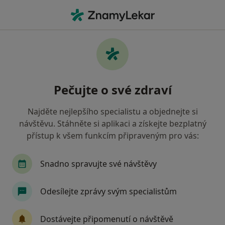
Hla
Oční Lékař • Šumperk, olomoucký
Filtry
• 1
Mapa
Doporučení oční lékaři s Oborová zdravotní
Pečujte o své zdraví
pojišťovna Šumperk
Jak řadíme výsledky vyhledávání?
Najděte nejlepšího specialistu a objednejte si
návštěvu. Stáhněte si aplikaci a získejte bezplatný
přístup k všem funkcím připraveným pro vás:
Snadno spravujte své návštěvy
Odesílejte zprávy svým specialistům
MUDr. Jana Dvořáková
Dostávejte připomenutí o návštěvě
Oční lékař