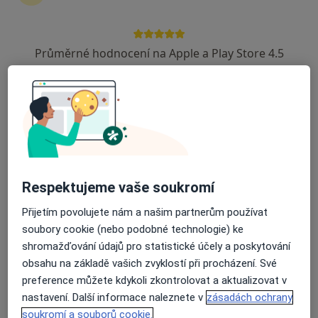
3 názory
Gen. Svobody 19A/2821, Šumperk
•
Mapa
Průměrné hodnocení na Apple a Play Store 4.5
OPTOMEDIC DD s.r.o.
Tento specialista nenabízí online rezervaci termínu na této adrese.
Rezervovat termín
Respektujeme vaše soukromí
Přijetím povolujete nám a našim partnerům používat
soubory cookie (nebo podobné technologie) ke
shromažďování údajů pro statistické účely a poskytování
obsahu na základě vašich zvyklostí při procházení. Své
MUDr. Blanka Premová
preference můžete kdykoli zkontrolovat a aktualizovat v
Oční lékař
nastavení. Další informace naleznete v
zásadách ochrany
24 názorů
soukromí a souborů cookie.