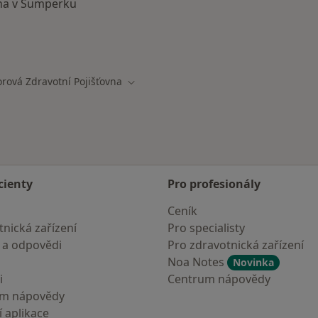
vna v Šumperku
ají smlouvu s Oborová zdravotní pojišťovna
rová Zdravotní Pojišťovna
ěsta
Změna města
cienty
Pro profesionály
Ceník
nická zařízení
Pro specialisty
 a odpovědi
Pro zdravotnická zařízení
Noa Notes
Novinka
i
Centrum nápovědy
um nápovědy
 aplikace