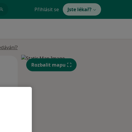
Přihlásit se
Jste lékař?
edávání?
Po
Út
St
Rozbalit mapu
10 Srpen
11 Srpen
12 Srpen
i