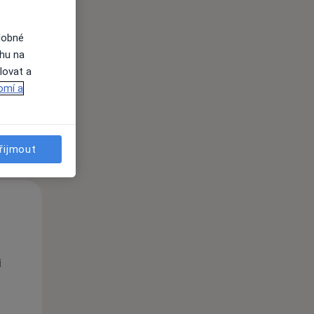
Po
Út
St
10 Srpen
11 Srpen
12 Srpen
dobné
ahu na
lovat a
i
omí a
řijmout
Po
Út
St
10 Srpen
11 Srpen
12 Srpen
i