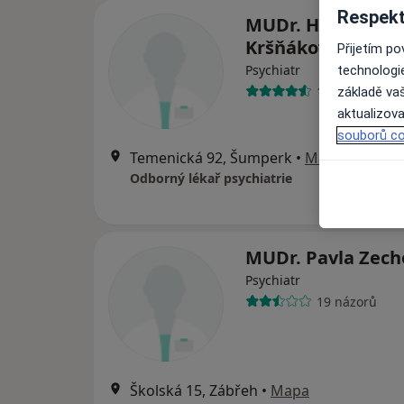
Respekt
MUDr. Helena
Kršňáková
Přijetím p
Psychiatr
technologi
18 názorů
základě vaš
aktualizova
souborů co
Temenická 92, Šumperk
•
Mapa
Odborný lékař psychiatrie
MUDr. Pavla Zech
Psychiatr
19 názorů
Školská 15, Zábřeh
•
Mapa