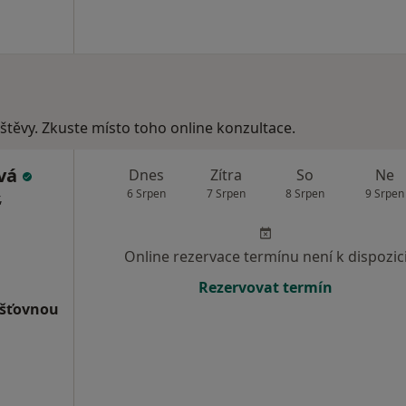
vštěvy. Zkuste místo toho online konzultace.
ová
Dnes
Zítra
So
Ne
6 Srpen
7 Srpen
8 Srpen
9 Srpen
,
Online rezervace termínu není k dispozic
Rezervovat termín
išťovnou