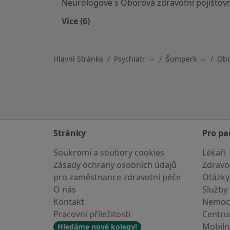
Neurologové s Oborová zdravotní pojišťo
Více (6)
Více v kategorii: Specialisté, kteří m
Hlavní Stránka
Psychiatr
Šumperk
Obo
Změna města
Změna m
Stránky
Pro pa
Soukromí a soubory cookies
Lékaři
Zásady ochrany osobních údajů
Zdravot
pro zaměstnance zdravotní péče
Otázky
O nás
Služby
Kontakt
Nemoc
Pracovní příležitosti
Centr
Mobilní
Hledáme nové kolegy!