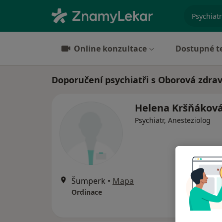
specializ
Online konzultace
Dostupné t
Doporučení psychiatři s Oborová zdra
Helena Kršňákov
Psychiatr, Anesteziolog
Šumperk
•
Mapa
Ordinace