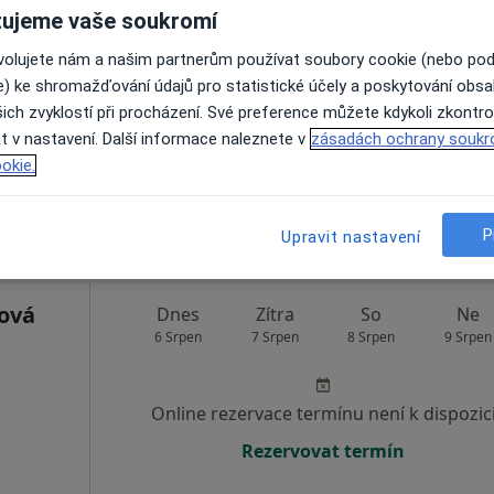
ujeme vaše soukromí
Dnes
Zítra
So
Ne
6 Srpen
7 Srpen
8 Srpen
9 Srpen
ovolujete nám a našim partnerům používat soubory cookie (nebo po
e) ke shromažďování údajů pro statistické účely a poskytování obs
ich zvyklostí při procházení. Své preference můžete kdykoli zkontro
Online rezervace termínu není k dispozic
t v nastavení. Další informace naleznete v
zásadách ochrany soukr
Rezervovat termín
okie.
P
Upravit nastavení
ová
Dnes
Zítra
So
Ne
6 Srpen
7 Srpen
8 Srpen
9 Srpen
Online rezervace termínu není k dispozic
Rezervovat termín