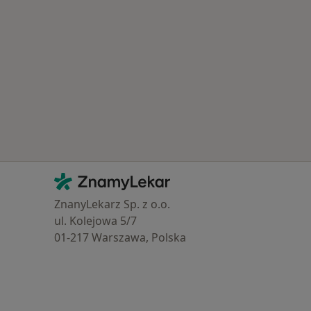
Kontakt
ZnamyLekar - Hlavní stránka
ZnanyLekarz Sp. z o.o.
ul. Kolejowa 5/7
01-217 Warszawa, Polska