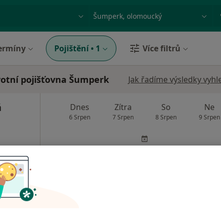
ace, nemoc nebo příjmení
Město nebo region
ermíny
Pojištění
•
1
Více filtrů
votní pojišťovna Šumperk
Jak řadíme výsledky vyhl
á
Dnes
Zítra
So
Ne
6 Srpen
7 Srpen
8 Srpen
9 Srpen
Online rezervace termínu není k dispozic
Rezervovat termín