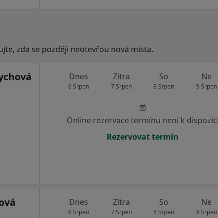
ujte, zda se později neotevřou nová místa.
ychová
Dnes
Zítra
So
Ne
6 Srpen
7 Srpen
8 Srpen
9 Srpen
Online rezervace termínu není k dispozic
Rezervovat termín
ová
Dnes
Zítra
So
Ne
6 Srpen
7 Srpen
8 Srpen
9 Srpen