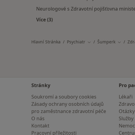
Neurologové s Zdravotní pojišťovna minist
Více (3)
Více v kategorii: Specialisté, kteří m
Hlavní Stránka
Psychiatr
Šumperk
Zdr
Změna města
Změna m
Stránky
Pro pa
Soukromí a soubory cookies
Lékaři
Zásady ochrany osobních údajů
Zdravot
pro zaměstnance zdravotní péče
Otázky
O nás
Služby
Kontakt
Nemoc
Pracovní příležitosti
Centr