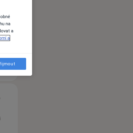
St
Čt
Pá
dobné
n
12 Srpen
13 Srpen
14 Srpen
ahu na
lovat a
omí a
i
řijmout
St
Čt
Pá
n
12 Srpen
13 Srpen
14 Srpen
i