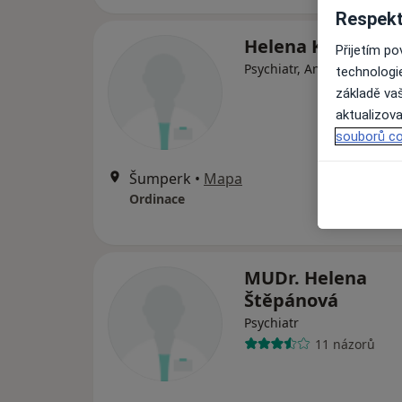
Respekt
Helena Kršňákov
Přijetím p
Psychiatr, Anesteziolog
technologi
základě vaš
aktualizova
souborů co
Šumperk
•
Mapa
Ordinace
MUDr. Helena
Štěpánová
Psychiatr
11 názorů