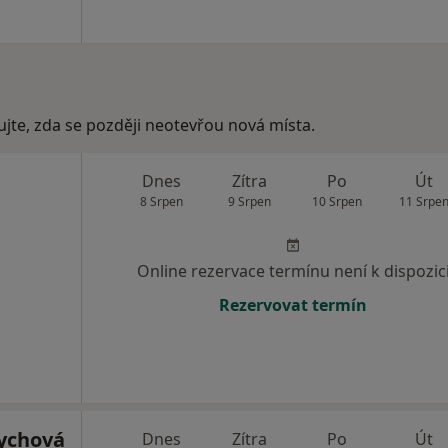
ujte, zda se později neotevřou nová místa.
Dnes
Zítra
Po
Út
8 Srpen
9 Srpen
10 Srpen
11 Srpe
Online rezervace termínu není k dispozic
Rezervovat termín
ychová
Dnes
Zítra
Po
Út