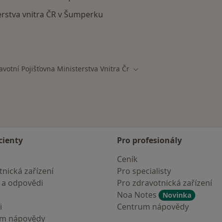
erstva vnitra ČR v Šumperku
ají smlouvu s Zdravotní pojišťovna ministerstva vnitra ČR
avotní Pojišťovna Ministerstva Vnitra Čr
ěsta
Změna města
cienty
Pro profesionály
Ceník
nická zařízení
Pro specialisty
 a odpovědi
Pro zdravotnická zařízení
Noa Notes
Novinka
i
Centrum nápovědy
um nápovědy