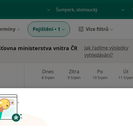
ace, nemoc nebo příjmení
Město nebo region
ermíny
Pojištění
•
1
Více filtrů
šťovna ministerstva vnitra ČR
Jak řadíme výsledky
vyhledávání?
Dnes
Zítra
Po
Út
8 Srpen
9 Srpen
10 Srpen
11 Srpe
Online rezervace termínu není k dispozic
Rezervovat termín