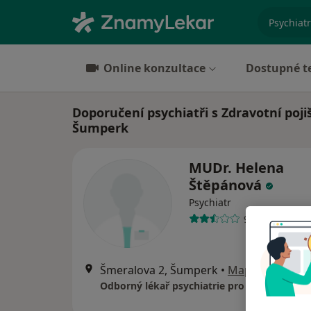
specializ
Online konzultace
Dostupné t
Doporučení psychiatři s Zdravotní poji
Šumperk
MUDr. Helena
Štěpánová
Psychiatr
9 názorů
Šmeralova 2, Šumperk
•
Mapa
Odborný lékař psychiatrie pro děti