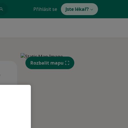
Přihlásit se
Jste lékař?
Rozbalit mapu
St
Čt
Pá
n
12 Srpen
13 Srpen
14 Srpen
i