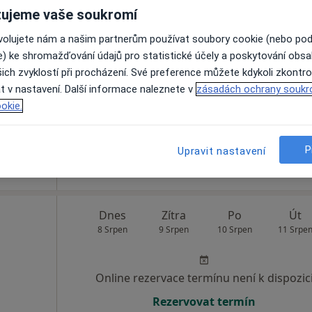
ujeme vaše soukromí
á
Dnes
Zítra
Po
Út
ovolujete nám a našim partnerům používat soubory cookie (nebo po
8 Srpen
9 Srpen
10 Srpen
11 Srpe
e) ke shromažďování údajů pro statistické účely a poskytování obs
ich zvyklostí při procházení. Své preference můžete kdykoli zkontro
t v nastavení. Další informace naleznete v
zásadách ochrany soukr
Online rezervace termínu není k dispozic
okie.
Rezervovat termín
P
Upravit nastavení
Dnes
Zítra
Po
Út
8 Srpen
9 Srpen
10 Srpen
11 Srpe
Online rezervace termínu není k dispozic
Rezervovat termín