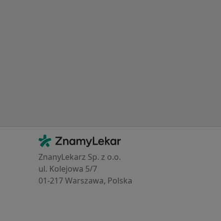
Kontakt
ZnamyLekar - Hlavní stránka
ZnanyLekarz Sp. z o.o.
ul. Kolejowa 5/7
01-217 Warszawa, Polska