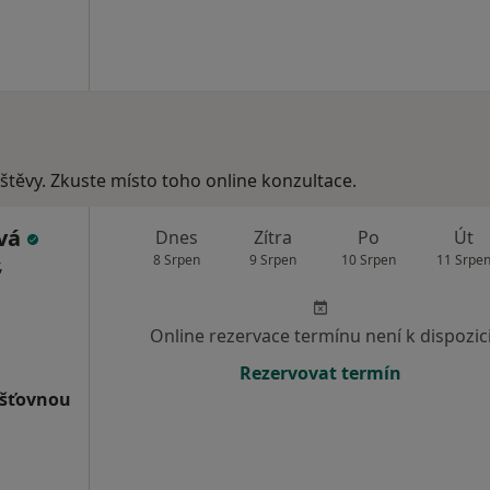
vštěvy. Zkuste místo toho online konzultace.
ová
Dnes
Zítra
Po
Út
8 Srpen
9 Srpen
10 Srpen
11 Srpe
,
Online rezervace termínu není k dispozic
Rezervovat termín
išťovnou