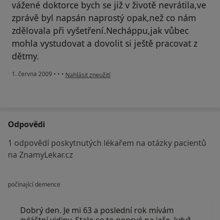
vážené doktorce bych se již v životě nevrátila,ve
zprávě byl napsán naprostý opak,než co nám
zdělovala při vyšetření.Necháppu,jak vůbec
mohla vystudovat a dovolit si ještě pracovat z
dětmy.
podle názoru uživatele Tato dr. vážně již nikdy!
1. června 2009
•
•
•
Nahlásit zneužití
Odpovědi
1 odpovědí poskytnutých lékařem na otázky pacientů
na ZnamyLekar.cz
počínající demence
Dobrý den. Je mi 63 a poslední rok mívám
zvláštní vidiny. Stalo se to poprvé na jaře, když