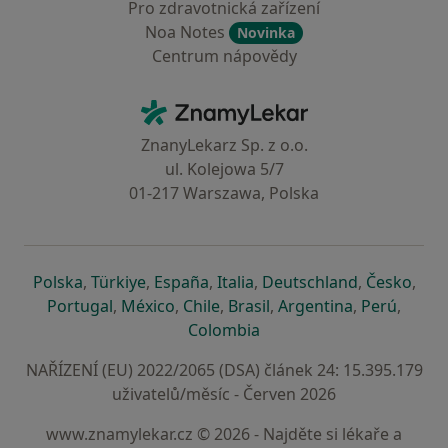
Pro zdravotnická zařízení
Noa Notes
Novinka
Centrum nápovědy
Kontakt
ZnamyLekar - Hlavní stránka
ZnanyLekarz Sp. z o.o.
ul. Kolejowa 5/7
01-217 Warszawa, Polska
se otevře v nové záložce
se otevře v nové záložce
se otevře v nové záložce
se otevře v nové záložce
se otevře v 
se o
Polska
,
Türkiye
,
España
,
Italia
,
Deutschland
,
Česko
,
se otevře v nové záložce
se otevře v nové záložce
se otevře v nové záložce
se otevře v nové záložc
se otevře v 
se ote
Portugal
,
México
,
Chile
,
Brasil
,
Argentina
,
Perú
,
se otevře v nové záložce
Colombia
NAŘÍZENÍ (EU) 2022/2065 (DSA) článek 24: 15.395.179
uživatelů/měsíc - Červen 2026
www.znamylekar.cz © 2026 - Najděte si lékaře a