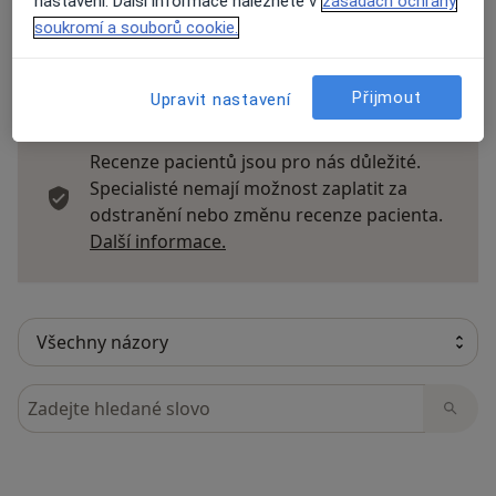
nastavení. Další informace naleznete v
zásadách ochrany
soukromí a souborů cookie.
9 názorů
Přijmout
Upravit nastavení
Recenze pacientů jsou pro nás důležité.
Specialisté nemají možnost zaplatit za
odstranění nebo změnu recenze pacienta.
Další informace o názorech
Další informace.
Hledejte v názorech