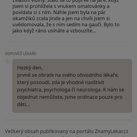
jsem si prohlížela s vnukem omalovánky a
povídala si s ním. Náhle jsem byla na pár
okamžiků zcela jinde a jen na chvíli jsem si
uvědomovala, že s ním sedím na gauči. Bylo to
jako když ráno usínáte a vzbouzíte…
ODPOVĚĎ LÉKAŘE:
Hezký den,
prvně se obraťe na svého obvodního lékaře,
který posoudí, zda je vhodné navštívit
psychiatra, psychologa či neurologa. K nám se
objednat nemůžete, jsme ordinace pouze pro
děti…
Veškerý obsah publikovaný na portálu ZnamyLekar.cz