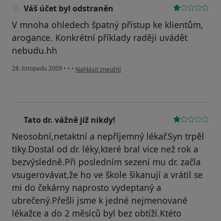
Váš účet byl odstraněn
V mnoha ohledech špatný přístup ke klientům,
arogance. Konkrétní příklady raději uvádět
nebudu.hh
podle názoru uživatele Váš účet byl odstraněn
28. listopadu 2009
•
•
•
Nahlásit zneužití
Tato dr. vážně již nikdy!
T
Neosobní,netaktní a nepříjemný lékař.Syn trpěl
tiky.Dostal od dr. léky,které bral vice než rok a
bezvýsledně.Při posledním sezení mu dr. začla
vsugerovávat,že ho ve škole šikanují a vrátil se
mi do čekárny naprosto vydeptaný a
ubrečený.Přešli jsme k jedné nejmenované
lékažce a do 2 měsíců byl bez obtíží.Ktéto