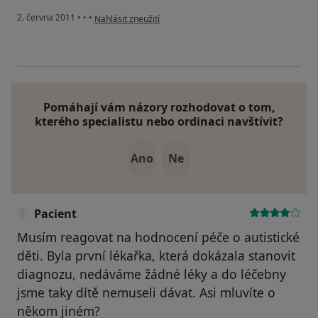
podle názoru uživatele Váš účet byl odstraněn
2. června 2011
•
•
•
Nahlásit zneužití
Pomáhají vám názory rozhodovat o tom,
kterého specialistu nebo ordinaci navštívit?
Ano
Ne
Pacient
Musím reagovat na hodnocení péče o autistické
děti. Byla první lékařka, která dokázala stanovit
diagnozu, nedáváme žádné léky a do léčebny
jsme taky dítě nemuseli dávat. Asi mluvíte o
někom jiném?