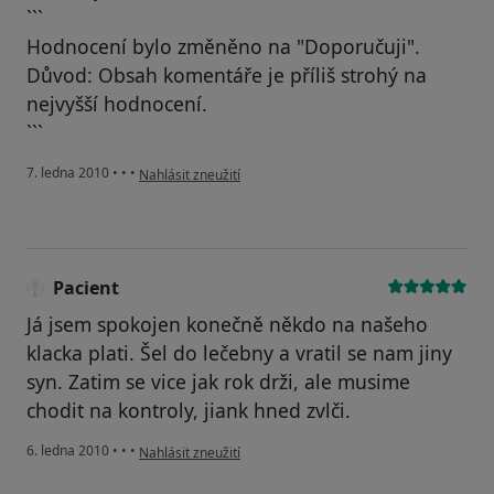
```
Hodnocení bylo změněno na "Doporučuji".
Důvod: Obsah komentáře je příliš strohý na
nejvyšší hodnocení.
```
podle názoru uživatele Pacient
7. ledna 2010
•
•
•
Nahlásit zneužití
Pacient
Já jsem spokojen konečně někdo na našeho
klacka plati. Šel do lečebny a vratil se nam jiny
syn. Zatim se vice jak rok drži, ale musime
chodit na kontroly, jiank hned zvlči.
podle názoru uživatele Pacient
6. ledna 2010
•
•
•
Nahlásit zneužití