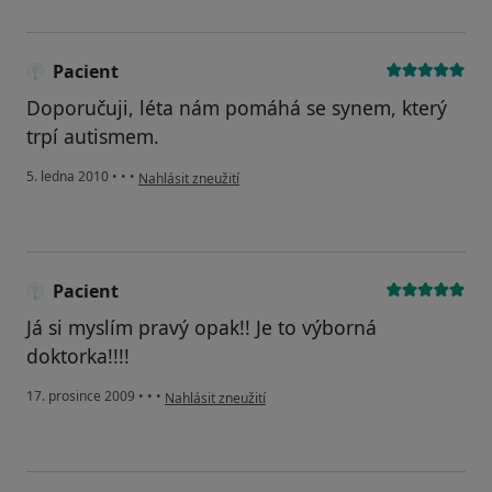
Pacient
Doporučuji, léta nám pomáhá se synem, který
trpí autismem.
podle názoru uživatele Pacient
5. ledna 2010
•
•
•
Nahlásit zneužití
Pacient
Já si myslím pravý opak!! Je to výborná
doktorka!!!!
podle názoru uživatele Pacient
17. prosince 2009
•
•
•
Nahlásit zneužití