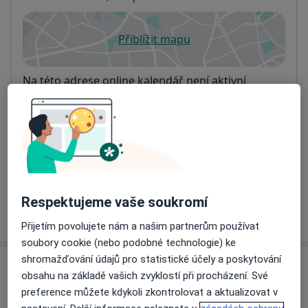
Přiblížit mapu
se otevře v nové záložce
Dostupnost
Na této adrese online kalendář není aktivní
Co mám v takové situaci udělat?
Způsoby platby (soukromé návštěvy)
Na teto adrese lékař přijímá pacienty na pojišťovnu
Detaily
Respektujeme vaše soukromí
Více
o adrese
Přijetím povolujete nám a našim partnerům používat
soubory cookie (nebo podobné technologie) ke
shromažďování údajů pro statistické účely a poskytování
Názory
obsahu na základě vašich zvyklostí při procházení. Své
preference můžete kdykoli zkontrolovat a aktualizovat v
Přidejte svůj názor