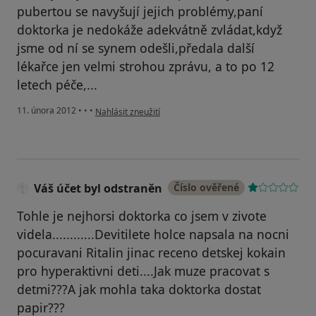
pubertou se navyšují jejich problémy,paní
doktorka je nedokáže adekvátně zvládat,když
jsme od ní se synem odešli,předala další
lékařce jen velmi strohou zprávu, a to po 12
letech péče,...
podle názoru uživatele Berková
11. února 2012
•
•
•
Nahlásit zneužití
Váš účet byl odstraněn
Číslo ověřené
Tohle je nejhorsi doktorka co jsem v zivote
videla............Devitilete holce napsala na nocni
pocuravani Ritalin jinac receno detskej kokain
pro hyperaktivni deti....Jak muze pracovat s
detmi???A jak mohla taka doktorka dostat
papir???