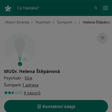
Hla
Co hledáte?
Hlavní Stránka
Psychiatr
Šumperk
Helena Štěpáno
Změna města
MUDr.
Helena Štěpánová
o specializacích
Psychiatr
·
Více
Šumperk
1 adresa
9 názorů
Kontaktní údaje