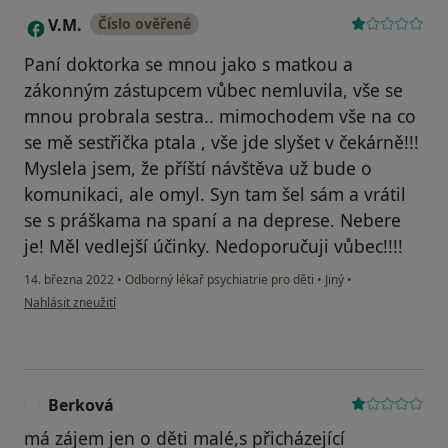
V.M.
Číslo ověřené
V
Paní doktorka se mnou jako s matkou a
zákonným zástupcem vůbec nemluvila, vše se
mnou probrala sestra.. mimochodem vše na co
se mě sestřička ptala , vše jde slyšet v čekárně!!!
Myslela jsem, že příští návštěva už bude o
komunikaci, ale omyl. Syn tam šel sám a vrátil
se s práškama na spaní a na deprese. Nebere
je! Měl vedlejší účinky. Nedoporučuji vůbec!!!!
14. března 2022
•
Odborný lékař psychiatrie pro děti
•
Jiný
•
podle názoru uživatele V.M.
Nahlásit zneužití
Berková
B
má zájem jen o děti malé,s přicházející