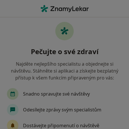
Hla
Psycholog • Šumperk, olomoucký
Filtry
• 1
Mapa
Doporučení psychologové s Zdravotní
Pečujte o své zdraví
pojišťovna ministerstva vnitra ČR Šumperk
Jak řadíme výsledky vyhledávání?
Najděte nejlepšího specialistu a objednejte si
návštěvu. Stáhněte si aplikaci a získejte bezplatný
přístup k všem funkcím připraveným pro vás:
Snadno spravujte své návštěvy
Odesílejte zprávy svým specialistům
PhDr. Dagmar Konečná
Dostávejte připomenutí o návštěvě
Psycholog