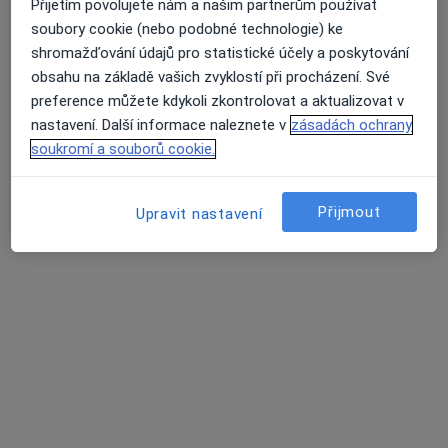
Přijetím povolujete nám a našim partnerům používat
Slovanská 1, Šumperk
•
Mapa
soubory cookie (nebo podobné technologie) ke
Ordinace klinické psychologie
shromažďování údajů pro statistické účely a poskytování
Tento specialista nenabízí online rezervaci termínu na této adrese.
obsahu na základě vašich zvyklostí při procházení. Své
preference můžete kdykoli zkontrolovat a aktualizovat v
Rezervovat termín
nastavení. Další informace naleznete v
zásadách ochrany
soukromí a souborů cookie.
Přijmout
Upravit nastavení
PhDr. Marie Totínová
Psycholog
12 názorů
M. R. Štefánika 3, Šumperk
•
Mapa