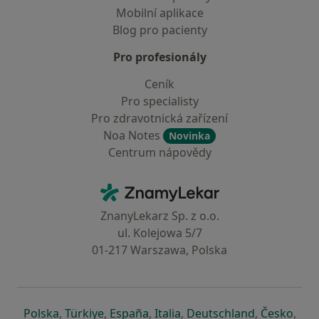
Mobilní aplikace
Blog pro pacienty
Pro profesionály
Ceník
Pro specialisty
Pro zdravotnická zařízení
Noa Notes
Novinka
Centrum nápovědy
Kontakt
ZnamyLekar - Hlavní stránka
ZnanyLekarz Sp. z o.o.
ul. Kolejowa 5/7
01-217 Warszawa, Polska
se otevře v nové záložce
se otevře v nové záložce
se otevře v nové záložce
se otevře v nové záložce
se otevře v 
se o
Polska
,
Türkiye
,
España
,
Italia
,
Deutschland
,
Česko
,