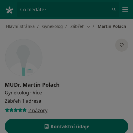
Hla
Co hledáte?
Hlavní Stránka
Gynekolog
Zábřeh
Martin Polach
Změna města
MUDr.
Martin Polach
o specializacích
Gynekolog
·
Více
Zábřeh
1 adresa
2 názory
Kontaktní údaje