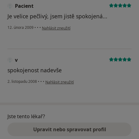
Pacient
Je velice pečlivý, jsem jistě spokojená...
podle názoru uživatele Pacient
12. února 2009
•
•
•
Nahlásit zneužití
v
spokojenost nadevše
podle názoru uživatele v
2. listopadu 2008
•
•
•
Nahlásit zneužití
Jste tento lékař?
Upravit nebo spravovat profil