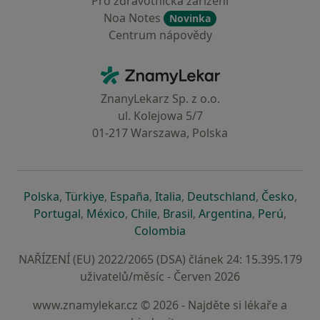
Pro zdravotnická zařízení
Noa Notes
Novinka
Centrum nápovědy
Kontakt
ZnamyLekar - Hlavní stránka
ZnanyLekarz Sp. z o.o.
ul. Kolejowa 5/7
01-217 Warszawa, Polska
se otevře v nové záložce
se otevře v nové záložce
se otevře v nové záložce
se otevře v nové záložce
se otevře v 
se o
Polska
,
Türkiye
,
España
,
Italia
,
Deutschland
,
Česko
,
se otevře v nové záložce
se otevře v nové záložce
se otevře v nové záložce
se otevře v nové záložc
se otevře v 
se ote
Portugal
,
México
,
Chile
,
Brasil
,
Argentina
,
Perú
,
se otevře v nové záložce
Colombia
NAŘÍZENÍ (EU) 2022/2065 (DSA) článek 24: 15.395.179
uživatelů/měsíc - Červen 2026
www.znamylekar.cz © 2026 - Najděte si lékaře a