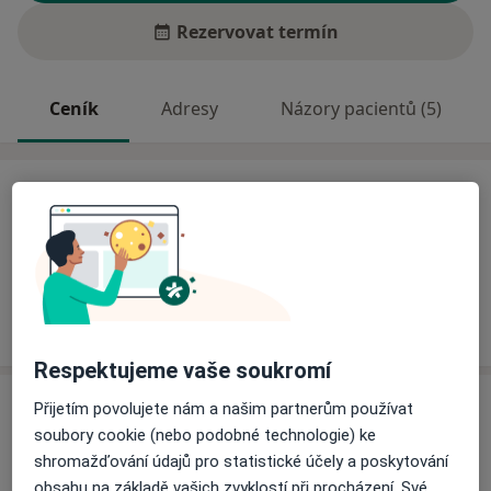
Rezervovat termín
Ceník
Adresy
Názory pacientů (5)
Ceník
Informace o službách a cenách nejsou k dispozici
Tento specialista ještě nepřidával žádné informace o
svých službách.
Respektujeme vaše soukromí
Adresa
Přijetím povolujete nám a našim partnerům používat
soubory cookie (nebo podobné technologie) ke
Praktický lékař gynekolog
shromažďování údajů pro statistické účely a poskytování
Lázeňská 359,
Bludov 78961
obsahu na základě vašich zvyklostí při procházení. Své