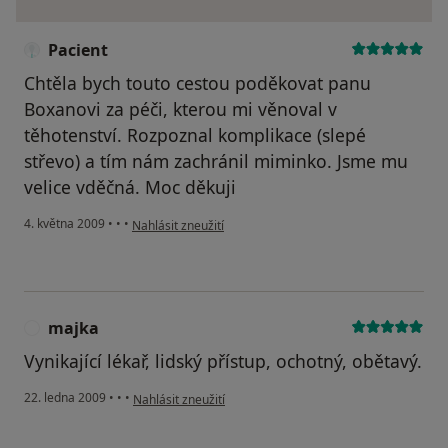
Pacient
Chtěla bych touto cestou poděkovat panu
Boxanovi za péči, kterou mi věnoval v
těhotenství. Rozpoznal komplikace (slepé
střevo) a tím nám zachránil miminko. Jsme mu
velice vděčná. Moc děkuji
podle názoru uživatele Pacient
4. května 2009
•
•
•
Nahlásit zneužití
majka
M
Vynikající lékař, lidský přístup, ochotný, obětavý.
podle názoru uživatele majka
22. ledna 2009
•
•
•
Nahlásit zneužití