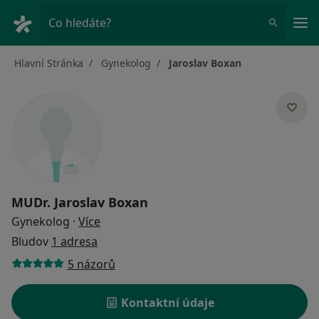
Hla
Co hledáte?
Hlavní Stránka
Gynekolog
Jaroslav Boxan
MUDr.
Jaroslav Boxan
o specializacích
Gynekolog
·
Více
Bludov
1 adresa
5 názorů
Kontaktní údaje