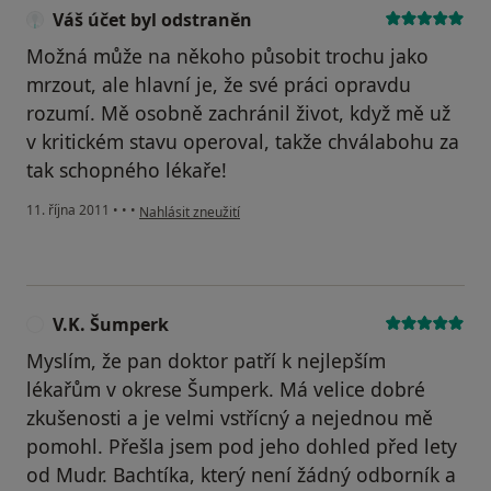
Váš účet byl odstraněn
Možná může na někoho působit trochu jako
mrzout, ale hlavní je, že své práci opravdu
rozumí. Mě osobně zachránil život, když mě už
v kritickém stavu operoval, takže chválabohu za
tak schopného lékaře!
podle názoru uživatele Váš účet byl odstraněn
11. října 2011
•
•
•
Nahlásit zneužití
V.K. Šumperk
V
Myslím, že pan doktor patří k nejlepším
lékařům v okrese Šumperk. Má velice dobré
zkušenosti a je velmi vstřícný a nejednou mě
pomohl. Přešla jsem pod jeho dohled před lety
od Mudr. Bachtíka, který není žádný odborník a