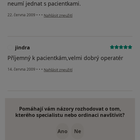
neumí jednat s pacientkami.
podle názoru uživatele V.K. Šumperk
22. června 2009
•
•
•
Nahlásit zneužití
jindra
J
Příjemný k pacientkám,velmi dobrý operatér
podle názoru uživatele jindra
14. června 2009
•
•
•
Nahlásit zneužití
Pomáhají vám názory rozhodovat o tom,
kterého specialistu nebo ordinaci navštívit?
Ano
Ne