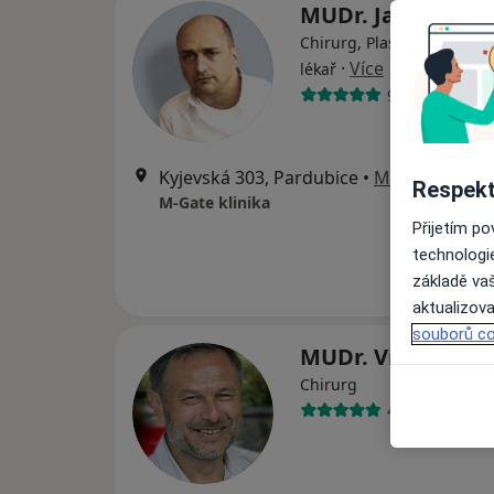
MUDr. Jan Tišer
Chirurg, Plastický chirurg,
·
Více
lékař
92 názorů
Kyjevská 303, Pardubice
•
Mapa
Respekt
M-Gate klinika
Přijetím p
technologi
základě vaš
aktualizova
souborů co
MUDr. Viliam Ko
Chirurg
4 názory