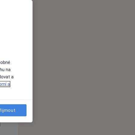
St
Čt
Pá
n
12 Srpen
13 Srpen
14 Srpen
i
dobné
ahu na
lovat a
omí a
St
Čt
Pá
n
12 Srpen
13 Srpen
14 Srpen
řijmout
i