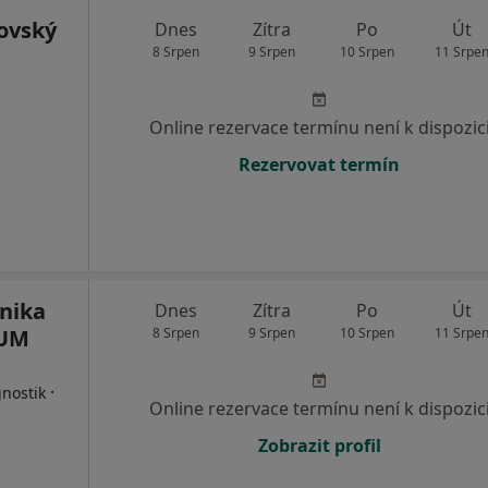
ovský
Dnes
Zítra
Po
Út
8 Srpen
9 Srpen
10 Srpen
11 Srpe
Online rezervace termínu není k dispozic
Rezervovat termín
inika
Dnes
Zítra
Po
Út
CUM
8 Srpen
9 Srpen
10 Srpen
11 Srpe
·
nostik
Online rezervace termínu není k dispozic
Zobrazit profil