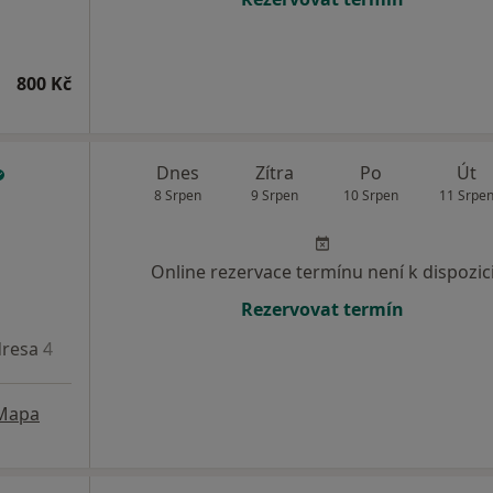
800 Kč
Dnes
Zítra
Po
Út
8 Srpen
9 Srpen
10 Srpen
11 Srpe
Online rezervace termínu není k dispozic
Rezervovat termín
resa 4
Mapa