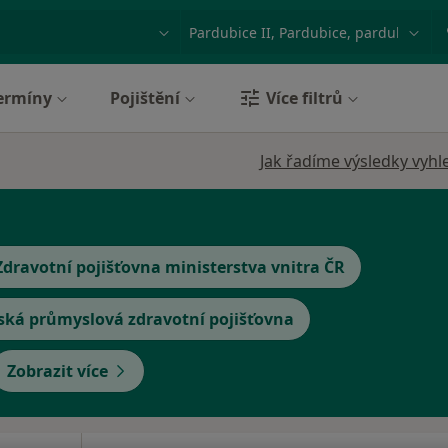
ace, nemoc nebo příjmení
Město nebo region
ermíny
Pojištění
Více filtrů
Jak řadíme výsledky vyhl
Zdravotní pojišťovna ministerstva vnitra ČR
ská průmyslová zdravotní pojišťovna
Zobrazit více