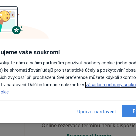
Dnes
Zítra
Po
Út
8 Srpen
9 Srpen
10 Srpen
11 Srpe
 Praktický
Online rezervace termínu není k dispozic
Rezervovat termín
ujeme vaše soukromí
ovolujete nám a našim partnerům používat soubory cookie (nebo po
e) ke shromažďování údajů pro statistické účely a poskytování obs
ich zvyklostí při procházení. Své preference můžete kdykoli zkontro
t v nastavení. Další informace naleznete v
zásadách ochrany soukr
okie.
pecký
Dnes
Zítra
Po
Út
8 Srpen
9 Srpen
10 Srpen
11 Srpe
P
Upravit nastavení
Online rezervace termínu není k dispozic
Rezervovat termín