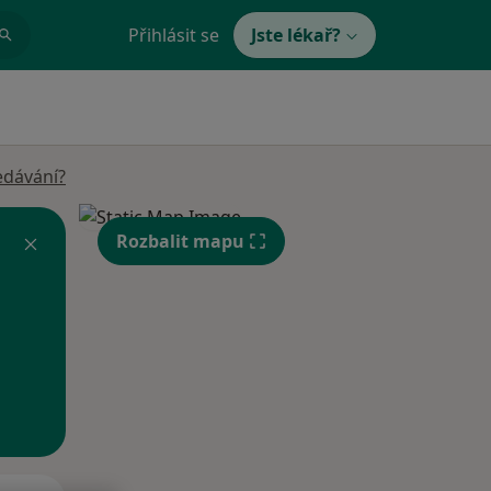
Přihlásit se
Jste lékař?
edávání?
Rozbalit mapu