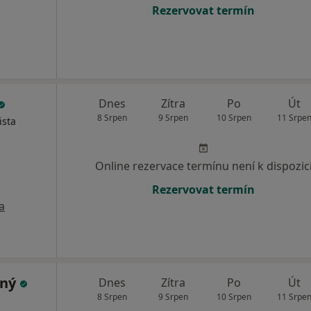
Rezervovat termín
Dnes
Zítra
Po
Út
8 Srpen
9 Srpen
10 Srpen
11 Srpe
ista
Online rezervace termínu není k dispozic
Rezervovat termín
a
tný
Dnes
Zítra
Po
Út
8 Srpen
9 Srpen
10 Srpen
11 Srpe