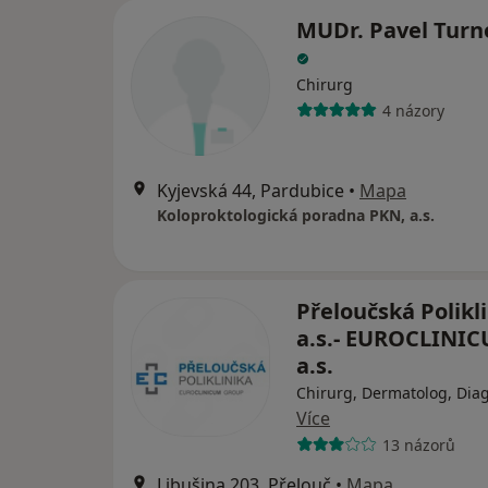
MUDr. Pavel Turn
Chirurg
4 názory
Kyjevská 44, Pardubice
•
Mapa
Koloproktologická poradna PKN, a.s.
Přeloučská Polikl
a.s.- EUROCLINI
a.s.
Chirurg, Dermatolog, Diag
Více
13 názorů
Libušina 203, Přelouč
•
Mapa