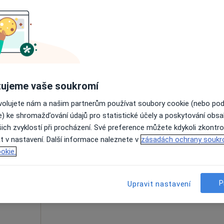
Dnes
Zítra
So
Ne
6 Srpen
7 Srpen
8 Srpen
9 Srpen
Online rezervace termínu není k dispozic
Rezervovat termín
Mapa
ujeme vaše soukromí
ovolujete nám a našim partnerům používat soubory cookie (nebo po
e) ke shromažďování údajů pro statistické účely a poskytování obs
ich zvyklostí při procházení. Své preference můžete kdykoli zkontro
ánek
Dnes
Zítra
So
Ne
t v nastavení. Další informace naleznete v
zásadách ochrany soukr
6 Srpen
7 Srpen
8 Srpen
9 Srpen
okie.
Online rezervace termínu není k dispozic
P
Upravit nastavení
Rezervovat termín