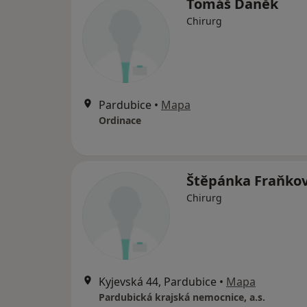
Tomáš Daněk
Chirurg
Pardubice
•
Mapa
Ordinace
Štěpánka Fraňko
Chirurg
Kyjevská 44, Pardubice
•
Mapa
Pardubická krajská nemocnice, a.s.