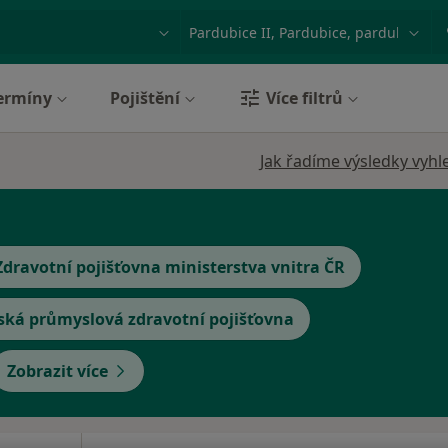
ace, nemoc nebo příjmení
Město nebo region
ermíny
Pojištění
Více filtrů
Jak řadíme výsledky vyhl
Zdravotní pojišťovna ministerstva vnitra ČR
ská průmyslová zdravotní pojišťovna
Zobrazit více