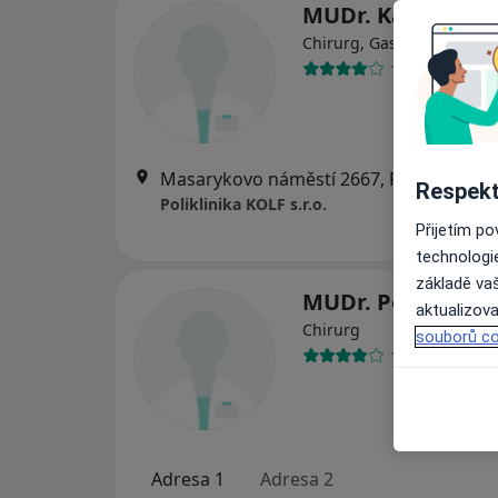
MUDr. Karel Med
Chirurg, Gastroenterolog
14 názorů
Masarykovo náměstí 2667, Pardubice
•
Respekt
Poliklinika KOLF s.r.o.
Přijetím p
technologi
základě vaš
MUDr. Petr Form
aktualizova
Chirurg
souborů co
11 názorů
Adresa 1
Adresa 2