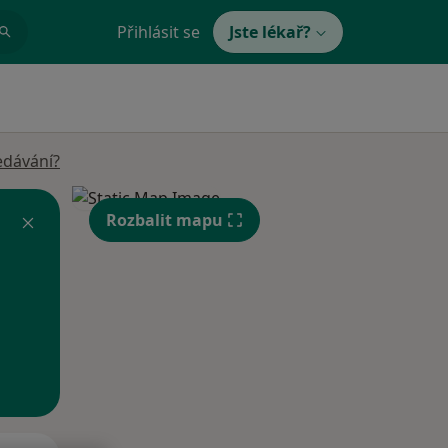
Přihlásit se
Jste lékař?
edávání?
Rozbalit mapu